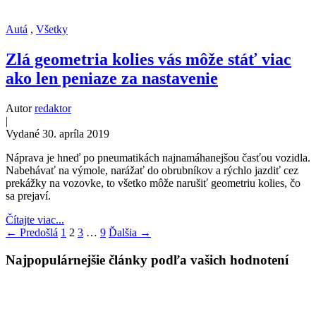
Autá
,
Všetky
Zlá geometria kolies vás môže stáť viac
ako len peniaze za nastavenie
Autor
redaktor
|
Vydané 30. apríla 2019
Náprava je hneď po pneumatikách najnamáhanejšou časťou vozidla.
Nabehávať na výmole, narážať do obrubníkov a rýchlo jazdiť cez
prekážky na vozovke, to všetko môže narušiť geometriu kolies, čo
sa prejaví.
Čítajte viac...
← Predošlá
1
2
3
…
9
Ďalšia →
Najpopulárnejšie články podľa vašich hodnotení