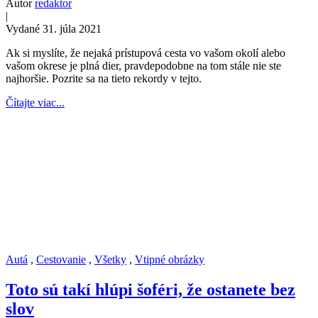
Autor
redaktor
|
Vydané 31. júla 2021
Ak si myslíte, že nejaká prístupová cesta vo vašom okolí alebo
vašom okrese je plná dier, pravdepodobne na tom stále nie ste
najhoršie. Pozrite sa na tieto rekordy v tejto.
Čítajte viac...
Autá
,
Cestovanie
,
Všetky
,
Vtipné obrázky
Toto sú takí hlúpi šoféri, že ostanete bez
slov