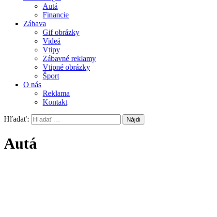
Autá
Financie
Zábava
Gif obrázky
Videá
Vtipy
Zábavné reklamy
Vtipné obrázky
Šport
O nás
Reklama
Kontakt
Hľadať:
Autá