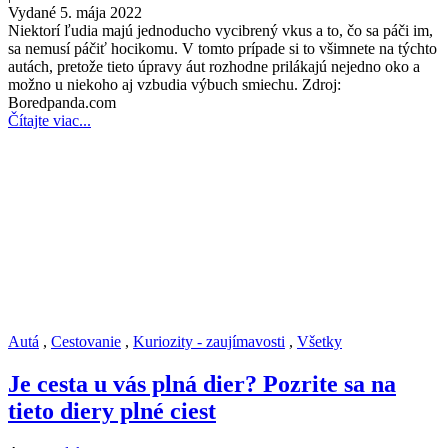
Vydané 5. mája 2022
Niektorí ľudia majú jednoducho vycibrený vkus a to, čo sa páči im,
sa nemusí páčiť hocikomu. V tomto prípade si to všimnete na týchto
autách, pretože tieto úpravy áut rozhodne prilákajú nejedno oko a
možno u niekoho aj vzbudia výbuch smiechu. Zdroj:
Boredpanda.com
Čítajte viac...
Autá
,
Cestovanie
,
Kuriozity - zaujímavosti
,
Všetky
Je cesta u vás plná dier? Pozrite sa na
tieto diery plné ciest