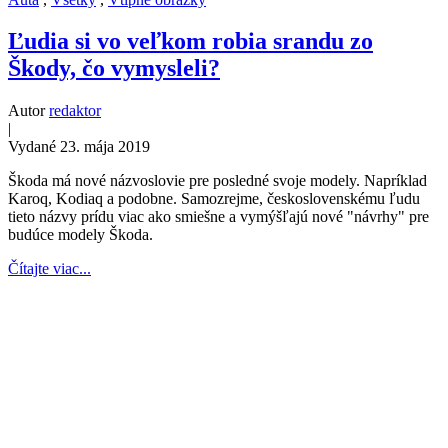
Ľudia si vo veľkom robia srandu zo
Škody, čo vymysleli?
Autor
redaktor
|
Vydané 23. mája 2019
Škoda má nové názvoslovie pre posledné svoje modely. Napríklad
Karoq, Kodiaq a podobne. Samozrejme, československému ľudu
tieto názvy prídu viac ako smiešne a vymýšľajú nové "návrhy" pre
budúce modely Škoda.
Čítajte viac...