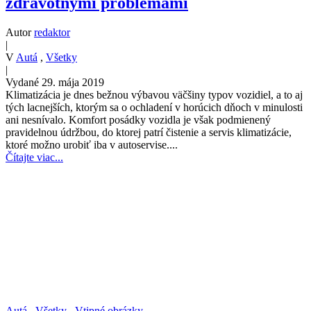
zdravotnými problémami
Autor
redaktor
|
V
Autá
,
Všetky
|
Vydané 29. mája 2019
Klimatizácia je dnes bežnou výbavou väčšiny typov vozidiel, a to aj
tých lacnejších, ktorým sa o ochladení v horúcich dňoch v minulosti
ani nesnívalo. Komfort posádky vozidla je však podmienený
pravidelnou údržbou, do ktorej patrí čistenie a servis klimatizácie,
ktoré možno urobiť iba v autoservise....
Čítajte viac...
Autá
,
Všetky
,
Vtipné obrázky