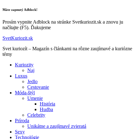
Máte zapnutý Adblock!
Prosím vypnite Adblock na stránke Svetkuriozit.sk a znovu ju
načítajte (F5). Ďakujeme
SvetKuriozit.sk
Svet kuriozít – Magazín s článkami na rôzne zaujímavé a kuriózne
témy
Kuriozity
Naj
Luxus
Jedlo
Cestovanie
Móda-štýl
Umenie
História
Hudba
Celebrity
Príroda
Unikátne a zaujímavé zvieratá
Sexy
Technológie