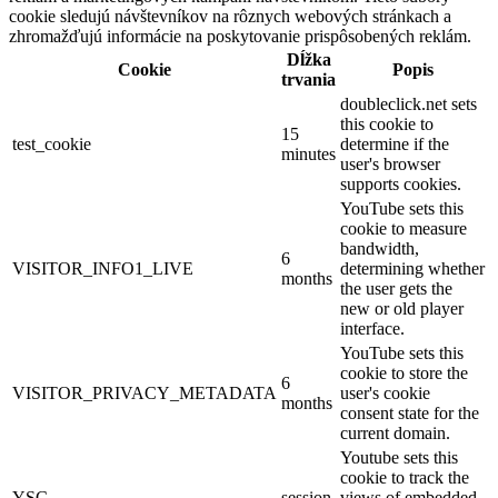
cookie sledujú návštevníkov na rôznych webových stránkach a
zhromažďujú informácie na poskytovanie prispôsobených reklám.
Dĺžka
Cookie
Popis
trvania
doubleclick.net sets
this cookie to
15
test_cookie
determine if the
minutes
user's browser
supports cookies.
YouTube sets this
cookie to measure
bandwidth,
6
VISITOR_INFO1_LIVE
determining whether
months
the user gets the
new or old player
interface.
YouTube sets this
cookie to store the
6
VISITOR_PRIVACY_METADATA
user's cookie
months
consent state for the
current domain.
Youtube sets this
cookie to track the
YSC
session
views of embedded