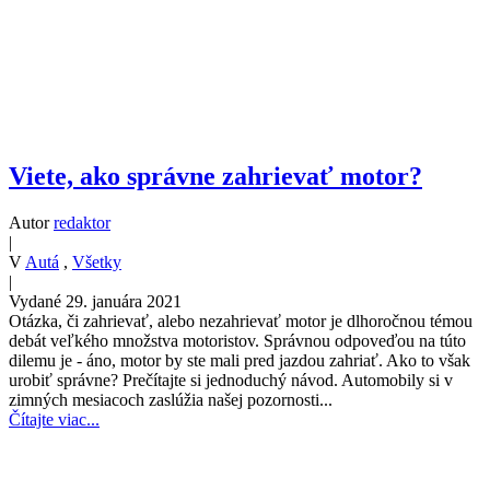
Viete, ako správne zahrievať motor?
Autor
redaktor
|
V
Autá
,
Všetky
|
Vydané 29. januára 2021
Otázka, či zahrievať, alebo nezahrievať motor je dlhoročnou témou
debát veľkého množstva motoristov. Správnou odpoveďou na túto
dilemu je - áno, motor by ste mali pred jazdou zahriať. Ako to však
urobiť správne? Prečítajte si jednoduchý návod. Automobily si v
zimných mesiacoch zaslúžia našej pozornosti...
Čítajte viac...