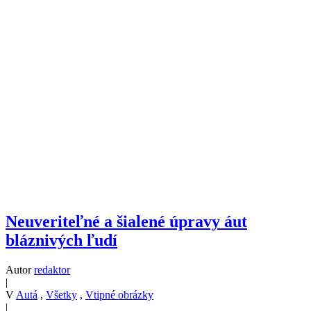
Neuveriteľné a šialené úpravy áut
bláznivých ľudí
Autor
redaktor
|
V
Autá
,
Všetky
,
Vtipné obrázky
|