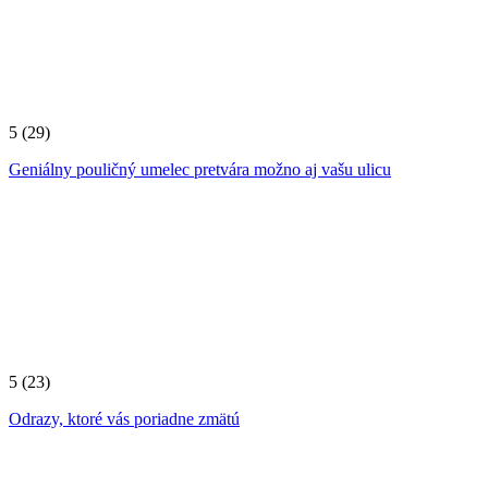
5
(29)
Geniálny pouličný umelec pretvára možno aj vašu ulicu
5
(23)
Odrazy, ktoré vás poriadne zmätú