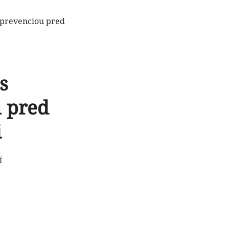
e prevenciou pred
s
u pred
i
Í