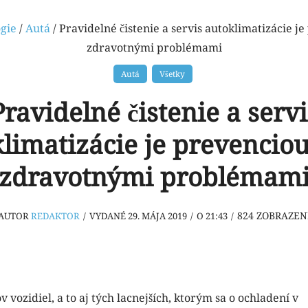
gie
/
Autá
/ Pravidelné čistenie a servis autoklimatizácie j
zdravotnými problémami
Autá
Všetky
Pravidelné čistenie a servi
limatizácie je prevencio
zdravotnými problémam
824
ZOBRAZEN
AUTOR
REDAKTOR
/
VYDANÉ 29. MÁJA 2019
/
O 21:43
/
vozidiel, a to aj tých lacnejších, ktorým sa o ochladení v