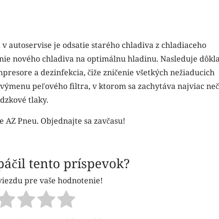
v autoservise je odsatie starého chladiva z chladiaceho
nie nového chladiva na optimálnu hladinu. Nasleduje dôkl
mpresore a dezinfekcia, čiže zničenie všetkých nežiaducich
 výmenu peľového filtra, v ktorom sa zachytáva najviac neč
dzkové tlaky.
e AZ Pneu. Objednajte sa zavčasu!
áčil tento príspevok?
viezdu pre vaše hodnotenie!