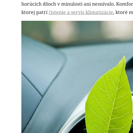
horúcich dňoch v minulosti ani nesnívalo. Komfo
ktorej patrí
čistenie a servis klimatizácie
, ktoré 