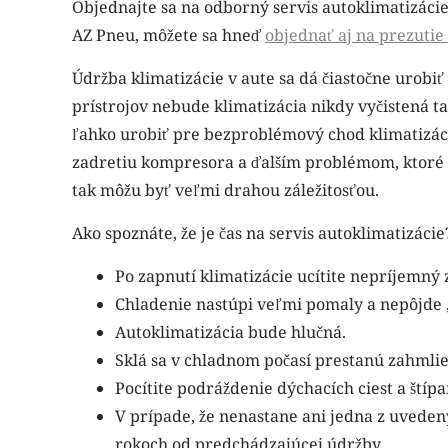
Objednajte sa na odborný servis autoklimatizáci
AZ Pneu, môžete sa hneď
objednať aj na prezuti
Údržba klimatizácie v aute sa dá čiastočne urobiť
prístrojov nebude klimatizácia nikdy vyčistená t
ľahko urobiť pre bezproblémový chod klimatizácie
zadretiu kompresora a ďalším problémom, ktoré 
tak môžu byť veľmi drahou záležitosťou.
Ako spoznáte, že je čas na servis autoklimatizácie
Po zapnutí klimatizácie ucítite nepríjemný 
Chladenie nastúpi veľmi pomaly a nepôjde 
Autoklimatizácia bude hlučná.
Sklá sa v chladnom počasí prestanú zahmli
Pocítite podráždenie dýchacích ciest a štípa
V prípade, že nenastane ani jedna z uvedený
rokoch od predchádzajúcej údržby.