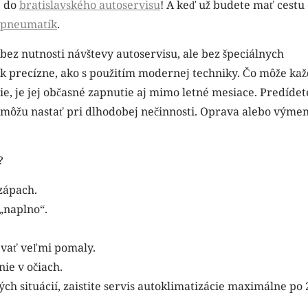
e do
bratislavského autoservisu
! A keď už budete mať cestu
e pneumatík
.
 bez nutnosti návštevy autoservisu, ale bez špeciálnych
ak precízne, ako s použitím modernej techniky. Čo môže ka
, je jej občasné zapnutie aj mimo letné mesiace. Predídet
môžu nastať pri dlhodobej nečinnosti. Oprava alebo výme
?
zápach.
„naplno“.
evať veľmi pomaly.
nie v očiach.
ch situácií, zaistite servis autoklimatizácie maximálne po 