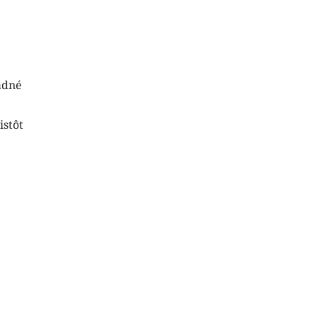
adné
istôt