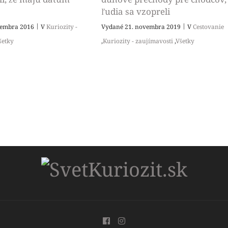
ľudia sa vzopreli
|
|
ptembra 2016
V
Kuriozity -
Vydané 21. novembra 2019
V
Cestovanie
šetky
,
Kuriozity - zaujímavosti
,
Všetky
Follow Us