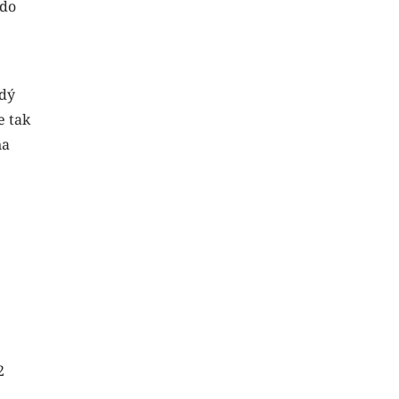
 do
ždý
e tak
na
2