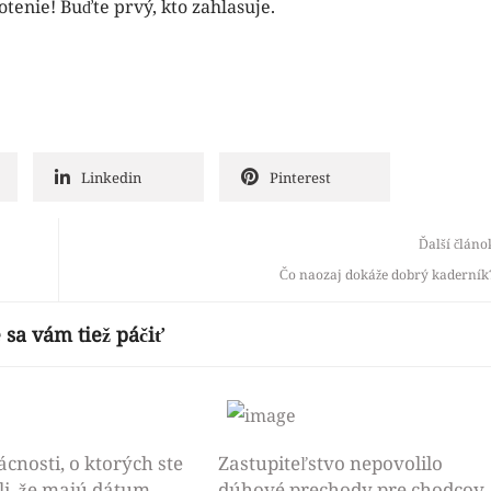
otenie! Buďte prvý, kto zahlasuje.
Linkedin
Pinterest
Ďalší článo
Čo naozaj dokáže dobrý kaderník
 sa vám tiež páčiť
cnosti, o ktorých ste
Zastupiteľstvo nepovolilo
li, že majú dátum
dúhové prechody pre chodcov,