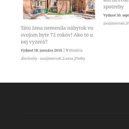
spotreby
Vydané 30. se
zaujímavosti
,
V
Táto žena nemenila nábytok vo
svojom byte 72 rokov! Ako to u
nej vyzerá?
|
Vydané 18. januára 2016
V
História
,
Kuriozity - zaujímavosti
,
Luxus
,
Všetky