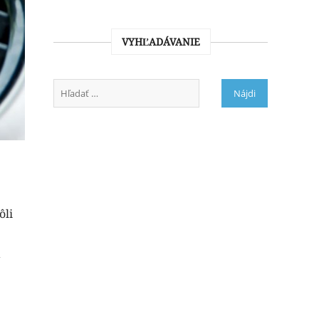
VYHĽADÁVANIE
ôli
a