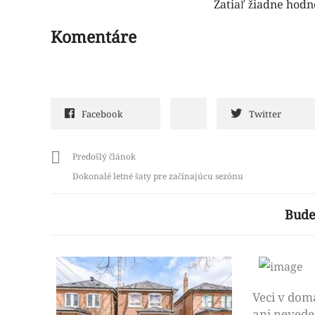
Zatiaľ žiadne hodn
Komentáre
Facebook
Twitter
Predošlý článok
Dokonalé letné šaty pre začínajúcu sezónu
Bude
Veci v domá
ani nevede