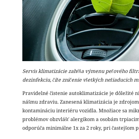
Servis klimatizácie zahŕňa výmenu peľového filtra
dezinfekciu, čiže zničenie všetkých nežiaducich 
Pravidelné čistenie autoklimatizácie je dôležité 
nášmu zdraviu. Zanesená klimatizácia je zdrojom 
kontamináciu interiéru vozidla. Množiace sa mi
problémov obzvlášť alergikom a osobám trpiacim 
odporúča minimálne 1x za 2 roky, pri častejšom 