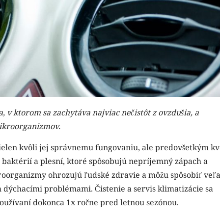
, v ktorom sa zachytáva najviac nečistôt z ovzdušia, a
mikroorganizmov.
nielen kvôli jej správnemu fungovaniu, ale predovšetkým kv
baktérií a plesní, ktoré spôsobujú nepríjemný zápach a
kroorganizmy ohrozujú ľudské zdravie a môžu spôsobiť veľ
dýchacími problémami. Čistenie a servis klimatizácie sa
používaní dokonca 1x ročne pred letnou sezónou.