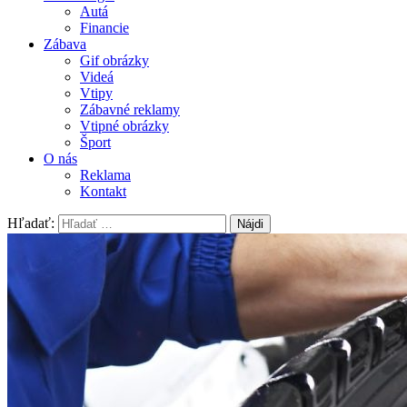
Autá
Financie
Zábava
Gif obrázky
Videá
Vtipy
Zábavné reklamy
Vtipné obrázky
Šport
O nás
Reklama
Kontakt
Hľadať: