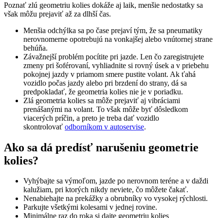
Poznať zlú geometriu kolies dokáže aj laik, menšie nedostatky sa
však môžu prejaviť až za dlhší čas.
Menšia odchýlka sa po čase prejaví tým, že sa pneumatiky
nerovnomerne opotrebujú na vonkajšej alebo vnútornej strane
behúňa.
Závažnejší problém pocítite pri jazde. Len čo zaregistrujete
zmeny pri šoférovaní, vyhliadnite si rovný úsek a v priebehu
pokojnej jazdy v priamom smere pustite volant. Ak ťahá
vozidlo počas jazdy alebo pri brzdení do strany, dá sa
predpokladať, že geometria kolies nie je v poriadku.
Zlá geometria kolies sa môže prejaviť aj vibráciami
prenášanými na volant. To však môže byť dôsledkom
viacerých príčin, a preto je treba dať vozidlo
skontrolovať
odborníkom v autoservise
.
Ako sa dá predísť narušeniu geometrie
kolies?
Vyhýbajte sa výmoľom, jazde po nerovnom teréne a v daždi
kalužiam, pri ktorých nikdy neviete, čo môžete čakať.
Nenabiehajte na prekážky a obrubníky vo vysokej rýchlosti.
Parkujte všetkými kolesami v jednej rovine.
Minimálne raz do roka si dajte geometriu kolies