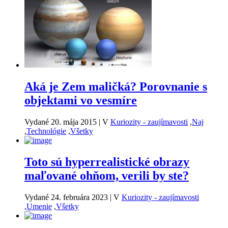
Aká je Zem maličká? Porovnanie s
objektami vo vesmíre
Vydané 20. mája 2015
|
V
Kuriozity - zaujímavosti
,
Naj
,
Technológie
,
Všetky
Toto sú hyperrealistické obrazy
maľované ohňom, verili by ste?
Vydané 24. februára 2023
|
V
Kuriozity - zaujímavosti
,
Umenie
,
Všetky