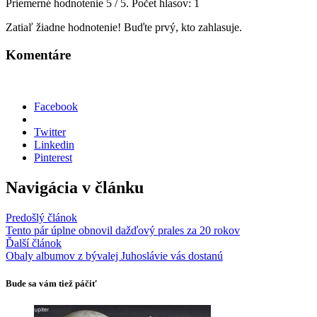
Priemerné hodnotenie
5
/ 5. Počet hlasov:
1
Zatiaľ žiadne hodnotenie! Buďte prvý, kto zahlasuje.
Komentáre
Facebook
Twitter
Linkedin
Pinterest
Navigácia v článku
Predošlý článok
Tento pár úplne obnovil dažďový prales za 20 rokov
Ďalší článok
Obaly albumov z bývalej Juhoslávie vás dostanú
Bude sa vám tiež páčiť