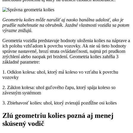
Geometriu kolies môže narušiť aj naoko banálna udalosť, ako je
prudšie nabehnutie na obrubník. Jazdné vlastnosti vozidla sa potom
výrazne znižujú.
Geometria vozidla predstavuje hodnoty uloženia kolies na náprave a
ich polohu vzhľadom k povrchu vozovky. Ak nie sú tieto hodnoty
správne nastavené, hrozí strata ovládateľnosti, najmä pri prudkom
zrýchlení alebo naopak pri brzdení. Geometria kolies zahŕňa 3
základné parametre:
1. Odklon kolesa: uhol, ktorý má koleso vo vzťahu k povrchu
vozovky
2. Záklon kolesa: uhol guľového čapu, ktorý spája koleso so
závesným systémom
3. Zbiehavosť kolies: uhol, ktorý zvierajú pozdĺžne osi kolies
Zlú geometriu kolies pozná aj menej
skúsený vodič