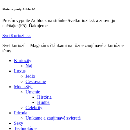
Máte zapnutý Adblock!
Prosím vypnite Adblock na stránke Svetkuriozit.sk a znovu ju
načítajte (F5). Ďakujeme
SvetKuriozit.sk
Svet kuriozít – Magazín s článkami na rôzne zaujímavé a kuriózne
témy
Kuriozity
Naj
Luxus
Jedlo
Cestovanie
Móda-štýl
Umenie
História
Hudba
Celebrity
Príroda
Unikátne a zaujímavé zvieratá
Sexy
Technológie