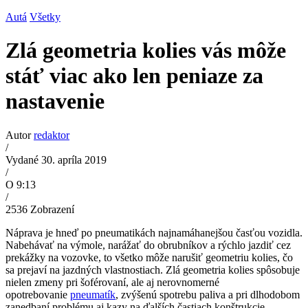
Autá
Všetky
Zlá geometria kolies vás môže
stáť viac ako len peniaze za
nastavenie
Autor
redaktor
/
Vydané 30. apríla 2019
/
O 9:13
/
2536
Zobrazení
Náprava je hneď po pneumatikách najnamáhanejšou časťou vozidla.
Nabehávať na výmole, narážať do obrubníkov a rýchlo jazdiť cez
prekážky na vozovke, to všetko môže narušiť geometriu kolies, čo
sa prejaví na jazdných vlastnostiach. Zlá geometria kolies spôsobuje
nielen zmeny pri šoférovaní, ale aj nerovnomerné
opotrebovanie
pneumatík
, zvýšenú spotrebu paliva a pri dlhodobom
zanedbaní problému aj kazy na ďalších častiach konštrukcie.