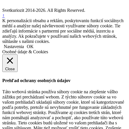
Svetkuriozit 2014-2026. All Rights Reserved.
↑
K personalizácii obsahu a reklám, poskytovaniu funkcií sociálnych
médií a analýze našej návštevnosti využívame súbory cookie. Tie
zdieľajú informácie s partnermi pre sociálne médiá, inzerciu a
analýzy. Ak pokračujete v používaní našich webových stránok,
súhlasíte s našimi cookies.
Nastavenia
OK
Osobné údaje & Cookies
Close
Prehľad ochrany osobných údajov
Táto webová stránka používa súbory cookie na zlepšenie vášho
zážitku pri prechádzaní webom. Z týchto súborov cookie sa vo
vašom prehliadači ukladajú súbory cookie, ktoré sú kategorizované
podľa potreby, pretože sú nevyhnutné pre fungovanie základných
funkcií webovej stránky. Používame aj cookies tretích strán, ktoré
nám pomáhajú analyzovať a pochopiť, ako používate túto webovú
stránku. Tieto cookies budú uložené vo vašom prehliadači iba s
vaším súhlasom. Máte tiež možnosť zrušiť tieto cookies. Zrušenie