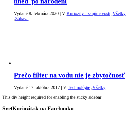
hneď po narodení
Vydané 8. februára 2020
|
V
Kuriozity - zaujímavosti
,
Všetky
,
Zábava
Prečo filter na vodu nie je zbytočnosť
Vydané 17. októbra 2017
|
V
Technológie
,
Všetky
This div height required for enabling the sticky sidebar
SvetKuriozit.sk na Facebooku