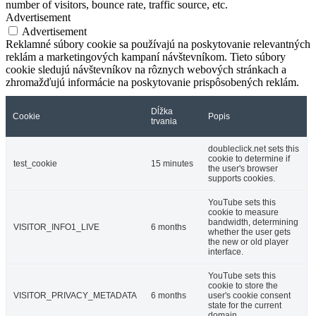
number of visitors, bounce rate, traffic source, etc.
Advertisement
Advertisement
Reklamné súbory cookie sa používajú na poskytovanie relevantných
reklám a marketingových kampaní návštevníkom. Tieto súbory
cookie sledujú návštevníkov na rôznych webových stránkach a
zhromažďujú informácie na poskytovanie prispôsobených reklám.
Dĺžka
Cookie
Popis
trvania
doubleclick.net sets this
cookie to determine if
test_cookie
15 minutes
the user's browser
supports cookies.
YouTube sets this
cookie to measure
bandwidth, determining
VISITOR_INFO1_LIVE
6 months
whether the user gets
the new or old player
interface.
YouTube sets this
cookie to store the
VISITOR_PRIVACY_METADATA
6 months
user's cookie consent
state for the current
domain.