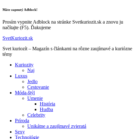
Máte zapnutý Adblock!
Prosím vypnite Adblock na stránke Svetkuriozit.sk a znovu ju
načítajte (F5). Ďakujeme
SvetKuriozit.sk
Svet kuriozít – Magazín s článkami na rôzne zaujímavé a kuriózne
témy
Kuriozity
Naj
Luxus
Jedlo
Cestovanie
Móda-štýl
Umenie
História
Hudba
Celebrity
Príroda
Unikátne a zaujímavé zvieratá
Sexy
Technológie