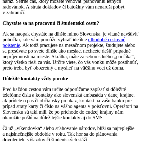
naraz. Šetríte čas, ktorý môžete venovať plánovaniu letných
radovánok. A strata dokladov či batožiny vám nenaruší pobyt
v zahraničí.
Chystáte sa na pracovnú či študentskú cestu?
Ak sa naopak chystáte na dlhšie mimo Slovenska, je vítané navštíviť
pobočku, kde vám pomôžu vybrať ideálne
dlhodobé cestovné
poistenie
. Ak totiž pracujete na mesačnom projekte, študujete alebo
sa presúvate po svete dlhšie ako mesiac, nechcete riešiť prípadné
nepríjemnosti na mieste. Skrátka, máte za sebou silného „parťáka“,
ktorý všetko rieši za vás. Určite viete, čo vás vonku môže postihnúť,
preto treba byť obozretný a myslieť na väčšinu vecí už doma.
Dôležité kontakty vždy poruke
Pred každou cestou vám určite odporúčame zapísať si dôležité
telefónne čísla a kontakty ako slovenská ambasáda v danej krajine,
ak prídete o pas či občiansky preukaz, kontakt na vašu banku pre
prípad straty karty či číslo na vášho agenta v poisťovni. Operátori na
Slovensku sú takí milí, že po príchode do cudzej krajiny nám
okamžite pošlú najdôležitejšie kontakty aj do SMS.
Či už „víkendovka“ alebo sťahovanie národov, blíži sa najteplejšie
a najslnečnejšie obdobie v roku. Tak hor sa do plánovania
dovoleniek, výjazdov či študentských stáží.