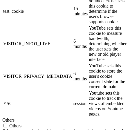
doubleclick.net sets
this cookie to
15
test_cookie
determine if the
minutes
user's browser
supports cookies.
YouTube sets this
cookie to measure
bandwidth,
6
VISITOR_INFO1_LIVE
determining whether
months
the user gets the
new or old player
interface.
YouTube sets this
cookie to store the
6
VISITOR_PRIVACY_METADATA
user's cookie
months
consent state for the
current domain.
Youtube sets this
cookie to track the
YSC
session
views of embedded
videos on Youtube
pages.
Others
Others