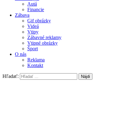
Autá
Financie
Zábava
Gif obrázky
Videá
Vtipy
Zábavné reklamy
Vtipné obrázky
Šport
O nás
Reklama
Kontakt
Hľadať: