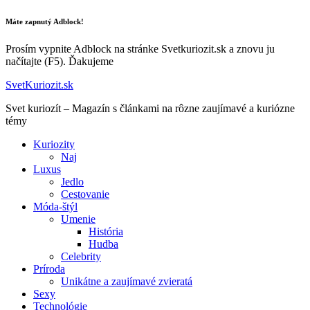
Máte zapnutý Adblock!
Prosím vypnite Adblock na stránke Svetkuriozit.sk a znovu ju
načítajte (F5). Ďakujeme
SvetKuriozit.sk
Svet kuriozít – Magazín s článkami na rôzne zaujímavé a kuriózne
témy
Kuriozity
Naj
Luxus
Jedlo
Cestovanie
Móda-štýl
Umenie
História
Hudba
Celebrity
Príroda
Unikátne a zaujímavé zvieratá
Sexy
Technológie