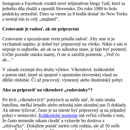
Instagram a Facebook vznikli nové inšpiratívne blogy ľudí, ktorí sa
jedného dňa zbalili a opustili Slovensko. Do roku 1989 to bolo
prakticky nemožné. Dnes sa vieme za 8 hodín dostať do New Yorku
a nestojí nás to celý „majland“.
Cestovanie je radosť, ak ste pripravení
Cestovanie a spoznávanie sveta prináša radosť. Aby sme si ju
vychutnali naplno, je dobré byť pripravený na všetko. Nikto z nás si
nepraje to najhoršie, ale ak sa to náhodou stane, je fajn byť poistený.
Určite poznáte otázku mamy, či ste si založili poistenie. „Veď čo
ak…“
V zásade existujú dva druhy výletov. Víkendové, krátkodobé
a potom také, ktoré sú spojené s opustením slovenskej vlasti na
dlhšie obdobie. Či už pracovný, výmenný alebo študentský pobyt.
Ako sa pripraviť na víkendové „radovánky“?
Pri tých „víkendových“ pobytoch sa môže stať, že nám stratia
batožinu, mešká lietadlo alebo nebodaj nám ukradnú pas či doklady.
Ak ideme lyžovať, často je na mieste byť pripravený aj na prípadný
pobyt v nemocnici.
Krátkodobé poistenie
má veľkú výhodu v tom,
že často nemusíte nikam chodiť a vybavíte ho doslova z
„obývačky“. Dokážete poistiť nielen celú rodinu, ale až 50 osôb