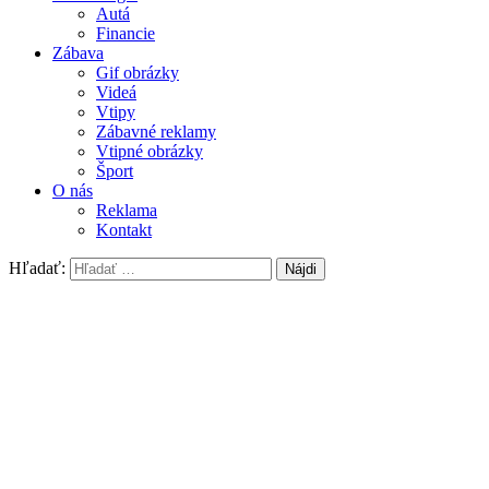
Autá
Financie
Zábava
Gif obrázky
Videá
Vtipy
Zábavné reklamy
Vtipné obrázky
Šport
O nás
Reklama
Kontakt
Hľadať: