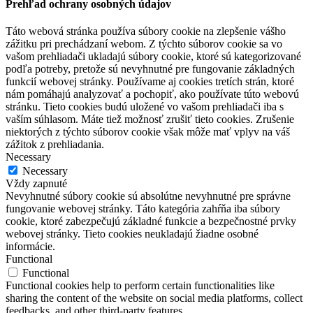
Prehľad ochrany osobných údajov
Táto webová stránka používa súbory cookie na zlepšenie vášho
zážitku pri prechádzaní webom. Z týchto súborov cookie sa vo
vašom prehliadači ukladajú súbory cookie, ktoré sú kategorizované
podľa potreby, pretože sú nevyhnutné pre fungovanie základných
funkcií webovej stránky. Používame aj cookies tretích strán, ktoré
nám pomáhajú analyzovať a pochopiť, ako používate túto webovú
stránku. Tieto cookies budú uložené vo vašom prehliadači iba s
vaším súhlasom. Máte tiež možnosť zrušiť tieto cookies. Zrušenie
niektorých z týchto súborov cookie však môže mať vplyv na váš
zážitok z prehliadania.
Necessary
Necessary
Vždy zapnuté
Nevyhnutné súbory cookie sú absolútne nevyhnutné pre správne
fungovanie webovej stránky. Táto kategória zahŕňa iba súbory
cookie, ktoré zabezpečujú základné funkcie a bezpečnostné prvky
webovej stránky. Tieto cookies neukladajú žiadne osobné
informácie.
Functional
Functional
Functional cookies help to perform certain functionalities like
sharing the content of the website on social media platforms, collect
feedbacks, and other third-party features.