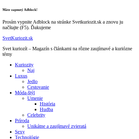
Máte zapnutý Adblock!
Prosím vypnite Adblock na stránke Svetkuriozit.sk a znovu ju
načítajte (F5). Ďakujeme
SvetKuriozit.sk
Svet kuriozít – Magazín s článkami na rôzne zaujímavé a kuriózne
témy
Kuriozity
Naj
Luxus
Jedlo
Cestovanie
Móda-štýl
Umenie
História
Hudba
Celebrity
Príroda
Unikátne a zaujímavé zvieratá
Sexy
Technológie