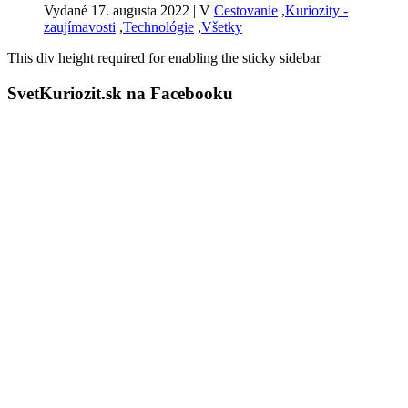
Vydané 17. augusta 2022
|
V
Cestovanie
,
Kuriozity -
zaujímavosti
,
Technológie
,
Všetky
This div height required for enabling the sticky sidebar
SvetKuriozit.sk na Facebooku