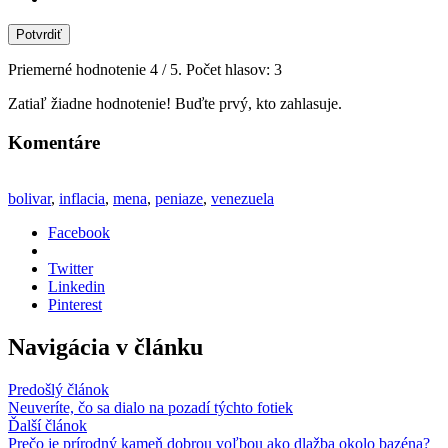
Potvrdiť
Priemerné hodnotenie
4
/ 5. Počet hlasov:
3
Zatiaľ žiadne hodnotenie! Buďte prvý, kto zahlasuje.
Komentáre
bolivar
,
inflacia
,
mena
,
peniaze
,
venezuela
Facebook
Twitter
Linkedin
Pinterest
Navigácia v článku
Predošlý článok
Neuveríte, čo sa dialo na pozadí týchto fotiek
Ďalší článok
Prečo je prírodný kameň dobrou voľbou ako dlažba okolo bazéna?