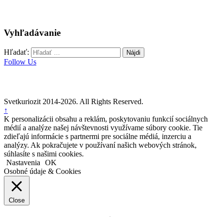
Vyhľadávanie
Hľadať:
Follow Us
Svetkuriozit 2014-2026. All Rights Reserved.
↑
K personalizácii obsahu a reklám, poskytovaniu funkcií sociálnych
médií a analýze našej návštevnosti využívame súbory cookie. Tie
zdieľajú informácie s partnermi pre sociálne médiá, inzerciu a
analýzy. Ak pokračujete v používaní našich webových stránok,
súhlasíte s našimi cookies.
Nastavenia
OK
Osobné údaje & Cookies
Close