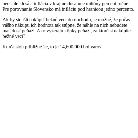
neustále klesá a inflácia v krajine dosahuje milióny percent ročne.
Pre porovnanie Slovensko má infláciu pod hranicou jedno percento.
Ak by ste išli nakúpiť bežné veci do obchodu, je možné, že počas
vášho nákupu ich hodnota tak stúpne, že náhle na nich nebudete
mať dosť peňazí. Ako vyzerajú kôpky peňazí, za ktoré si nakúpite
bežné veci?
Kurča stojí približne 2e, to je 14,600,000 bolívarov