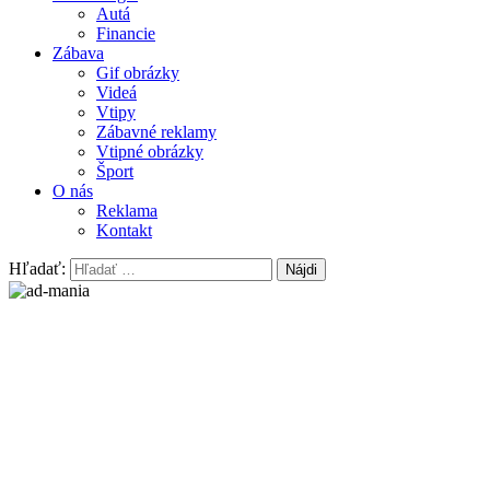
Autá
Financie
Zábava
Gif obrázky
Videá
Vtipy
Zábavné reklamy
Vtipné obrázky
Šport
O nás
Reklama
Kontakt
Hľadať: