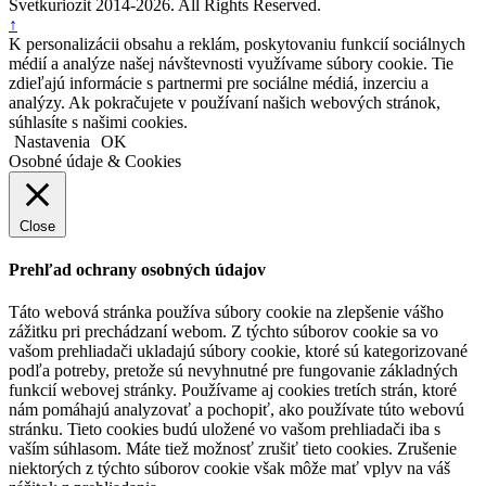
Svetkuriozit 2014-2026. All Rights Reserved.
↑
K personalizácii obsahu a reklám, poskytovaniu funkcií sociálnych
médií a analýze našej návštevnosti využívame súbory cookie. Tie
zdieľajú informácie s partnermi pre sociálne médiá, inzerciu a
analýzy. Ak pokračujete v používaní našich webových stránok,
súhlasíte s našimi cookies.
Nastavenia
OK
Osobné údaje & Cookies
Close
Prehľad ochrany osobných údajov
Táto webová stránka používa súbory cookie na zlepšenie vášho
zážitku pri prechádzaní webom. Z týchto súborov cookie sa vo
vašom prehliadači ukladajú súbory cookie, ktoré sú kategorizované
podľa potreby, pretože sú nevyhnutné pre fungovanie základných
funkcií webovej stránky. Používame aj cookies tretích strán, ktoré
nám pomáhajú analyzovať a pochopiť, ako používate túto webovú
stránku. Tieto cookies budú uložené vo vašom prehliadači iba s
vaším súhlasom. Máte tiež možnosť zrušiť tieto cookies. Zrušenie
niektorých z týchto súborov cookie však môže mať vplyv na váš