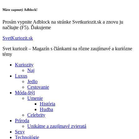
Máte zapnutý Adblock!
Prosím vypnite Adblock na stránke Svetkuriozit.sk a znovu ju
načítajte (F5). Ďakujeme
SvetKuriozit.sk
Svet kuriozít – Magazín s článkami na rôzne zaujímavé a kuriózne
témy
Kuriozity
Naj
Luxus
Jedlo
Cestovanie
Móda-štýl
Umenie
História
Hudba
Celebrity
Príroda
Unikátne a zaujímavé zvieratá
Sexy
Technológie