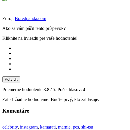
Zdroj:
Boredpanda.com
Ako sa vám páčil tento príspevok?
Kliknite na hviezdu pre vaše hodnotenie!
Potvrdiť
Priemerné hodnotenie
3.8
/ 5. Počet hlasov:
4
Zatiaľ žiadne hodnotenie! Buďte prvý, kto zahlasuje.
Komentáre
celebrity
,
instagram
,
kamarati
,
marnie
,
pes
,
shi-tsu