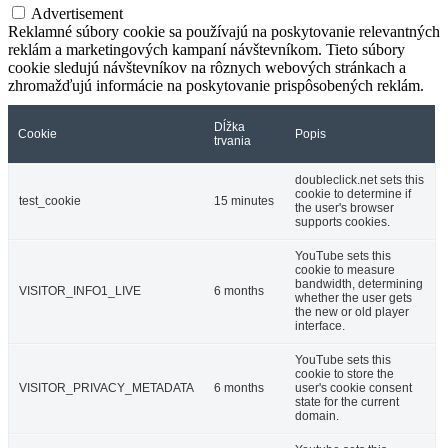
Advertisement
Reklamné súbory cookie sa používajú na poskytovanie relevantných
reklám a marketingových kampaní návštevníkom. Tieto súbory
cookie sledujú návštevníkov na rôznych webových stránkach a
zhromažďujú informácie na poskytovanie prispôsobených reklám.
Dĺžka
Cookie
Popis
trvania
doubleclick.net sets this
cookie to determine if
test_cookie
15 minutes
the user's browser
supports cookies.
YouTube sets this
cookie to measure
bandwidth, determining
VISITOR_INFO1_LIVE
6 months
whether the user gets
the new or old player
interface.
YouTube sets this
cookie to store the
VISITOR_PRIVACY_METADATA
6 months
user's cookie consent
state for the current
domain.