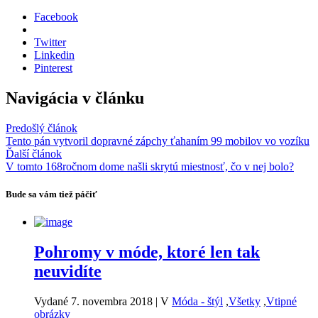
Facebook
Twitter
Linkedin
Pinterest
Navigácia v článku
Predošlý článok
Tento pán vytvoril dopravné zápchy ťahaním 99 mobilov vo vozíku
Ďalší článok
V tomto 168ročnom dome našli skrytú miestnosť, čo v nej bolo?
Bude sa vám tiež páčiť
Pohromy v móde, ktoré len tak
neuvidíte
Vydané 7. novembra 2018
|
V
Móda - štýl
,
Všetky
,
Vtipné
obrázky