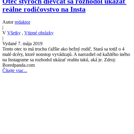
Otec štyroch dievčat sa rozhodol ukázať
reálne rodičovstvo na Insta
Autor
redaktor
|
V
Všetky
,
Vtipné obrázky
|
Vydané 7. mája 2019
Tento otec to má trochu ťažšie ako bežný rodič. Stará sa totiž o 4
malé dcéry, ktoré nonstop vyvádzajú. A narozdiel od každého iného
na Instagrame sa rozhodol ukázať realitu takú, aká je. Zdroj:
Boredpanda.com
Čítajte viac...