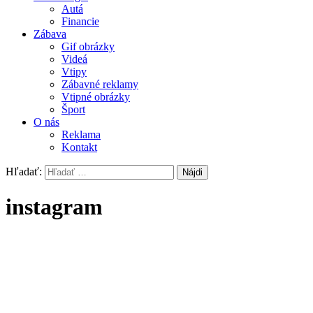
Autá
Financie
Zábava
Gif obrázky
Videá
Vtipy
Zábavné reklamy
Vtipné obrázky
Šport
O nás
Reklama
Kontakt
Hľadať:
instagram