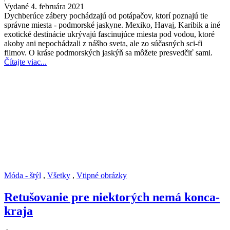
Vydané 4. februára 2021
Dychberúce zábery pochádzajú od potápačov, ktorí poznajú tie
správne miesta - podmorské jaskyne. Mexiko, Havaj, Karibik a iné
exotické destinácie ukrývajú fascinujúce miesta pod vodou, ktoré
akoby ani nepochádzali z nášho sveta, ale zo súčasných sci-fi
filmov. O kráse podmorských jaskýň sa môžete presvedčiť sami.
Čítajte viac...
Móda - štýl
,
Všetky
,
Vtipné obrázky
Retušovanie pre niektorých nemá konca-
kraja