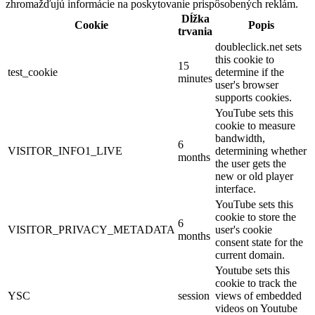
zhromažďujú informácie na poskytovanie prispôsobených reklám.
Dĺžka
Cookie
Popis
trvania
doubleclick.net sets
this cookie to
15
test_cookie
determine if the
minutes
user's browser
supports cookies.
YouTube sets this
cookie to measure
bandwidth,
6
VISITOR_INFO1_LIVE
determining whether
months
the user gets the
new or old player
interface.
YouTube sets this
cookie to store the
6
VISITOR_PRIVACY_METADATA
user's cookie
months
consent state for the
current domain.
Youtube sets this
cookie to track the
YSC
session
views of embedded
videos on Youtube