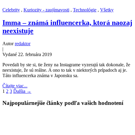
Celebrity
,
Kuriozity - zaujímavosti
,
Technológie
,
Všetky
Imma – známá influencerka, ktorá naozaj
neexistuje
Autor
redaktor
|
Vydané 22. februára 2019
Povedali by ste si, tie ženy na Instagrame vyzerajú tak dokonale, že
neexistuje, že sú reálne. A ono to tak v niektorých prípadoch aj je.
Táto influencerka známa v Japonsku sa.
Čítajte viac...
1
2
3
Ďalšia →
Najpopulárnejšie články podľa vašich hodnotení