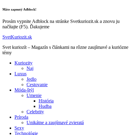
Máte zapnutý Adblock!
Prosím vypnite Adblock na stránke Svetkuriozit.sk a znovu ju
načítajte (F5). Ďakujeme
SvetKuriozit.sk
Svet kuriozít – Magazín s článkami na rôzne zaujímavé a kuriózne
témy
Kuriozity
Naj
Luxus
Jedlo
Cestovanie
Móda-štýl
Umenie
História
Hudba
Celebrity
Príroda
Unikátne a zaujímavé zvieratá
Sexy
Technológie