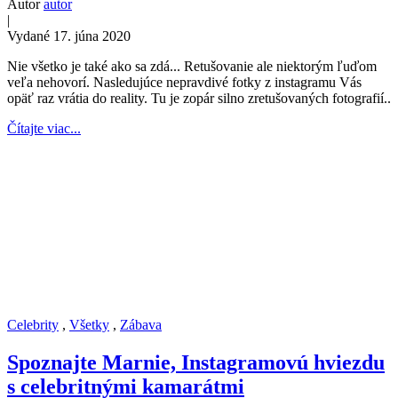
Autor
autor
|
Vydané 17. júna 2020
Nie všetko je také ako sa zdá... Retušovanie ale niektorým ľuďom
veľa nehovorí. Nasledujúce nepravdivé fotky z instagramu Vás
opäť raz vrátia do reality. Tu je zopár silno zretušovaných fotografií..
Čítajte viac...
Celebrity
,
Všetky
,
Zábava
Spoznajte Marnie, Instagramovú hviezdu
s celebritnými kamarátmi