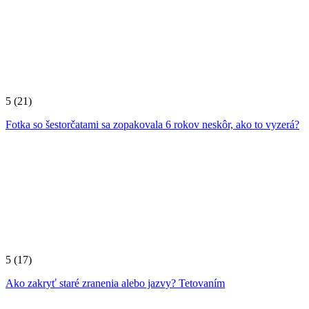
5
(21)
Fotka so šestorčatami sa zopakovala 6 rokov neskôr, ako to vyzerá?
5
(17)
Ako zakryť staré zranenia alebo jazvy? Tetovaním