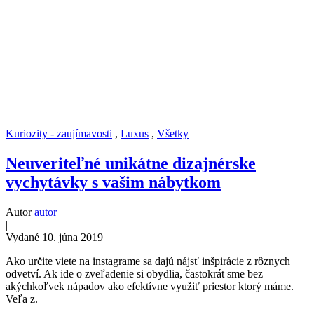
Kuriozity - zaujímavosti
,
Luxus
,
Všetky
Neuveriteľné unikátne dizajnérske
vychytávky s vašim nábytkom
Autor
autor
|
Vydané 10. júna 2019
Ako určite viete na instagrame sa dajú nájsť inšpirácie z rôznych
odvetví. Ak ide o zveľadenie si obydlia, častokrát sme bez
akýchkoľvek nápadov ako efektívne využiť priestor ktorý máme.
Veľa z.