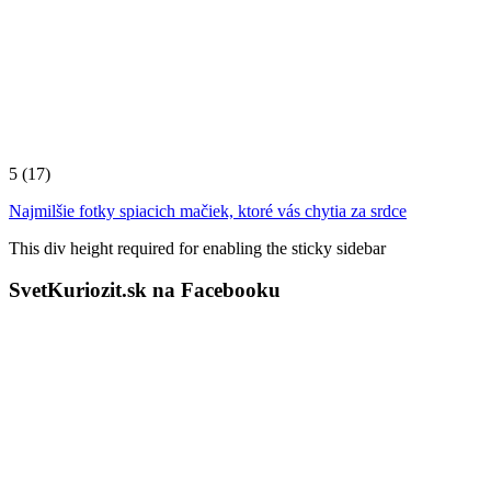
5
(17)
Najmilšie fotky spiacich mačiek, ktoré vás chytia za srdce
This div height required for enabling the sticky sidebar
SvetKuriozit.sk na Facebooku