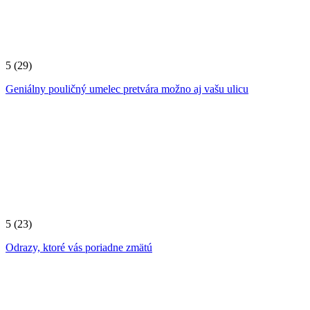
5
(29)
Geniálny pouličný umelec pretvára možno aj vašu ulicu
5
(23)
Odrazy, ktoré vás poriadne zmätú