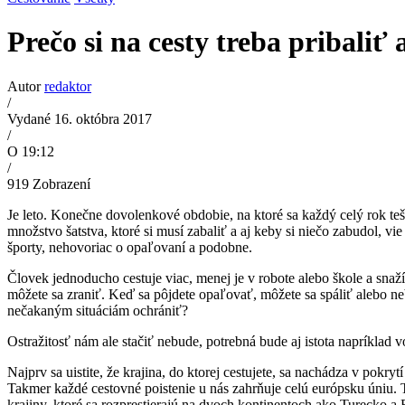
Prečo si na cesty treba pribaliť 
Autor
redaktor
/
Vydané 16. októbra 2017
/
O 19:12
/
919
Zobrazení
Je leto. Konečne dovolenkové obdobie, na ktoré sa každý celý rok te
množstvo šatstva, ktoré si musí zabaliť a aj keby si niečo zabudol, vi
športy, nehovoriac o opaľovaní a podobne.
Človek jednoducho cestuje viac, menej je v robote alebo škole a snaží
môžete sa zraniť. Keď sa pôjdete opaľovať, môžete sa spáliť alebo n
nečakaným situáciám ochrániť?
Ostražitosť nám ale stačiť nebude, potrebná bude aj istota napríklad
Najprv sa uistite, že krajina, do ktorej cestujete, sa nachádza v pokry
Takmer každé cestovné poistenie u nás zahrňuje celú európsku úniu. 
krajiny, ktoré sa rozprestierajú na dvoch kontinentoch ako Turecko a