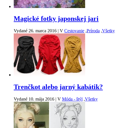
Magické fotky japonskej jari
Vydané 26. marca 2016
|
V
Cestovanie
,
Príroda
,
Všetky
Trenčkot alebo jarný kabátik?
Vydané 10. mája 2016
|
V
Móda - štýl
,
Všetky