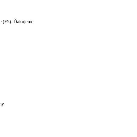
te (F5). Ďakujeme
my