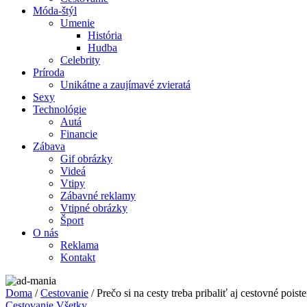
Móda-štýl
Umenie
História
Hudba
Celebrity
Príroda
Unikátne a zaujímavé zvieratá
Sexy
Technológie
Autá
Financie
Zábava
Gif obrázky
Videá
Vtipy
Zábavné reklamy
Vtipné obrázky
Šport
O nás
Reklama
Kontakt
Doma
/
Cestovanie
/ Prečo si na cesty treba pribaliť aj cestovné poiste
Cestovanie
Všetky