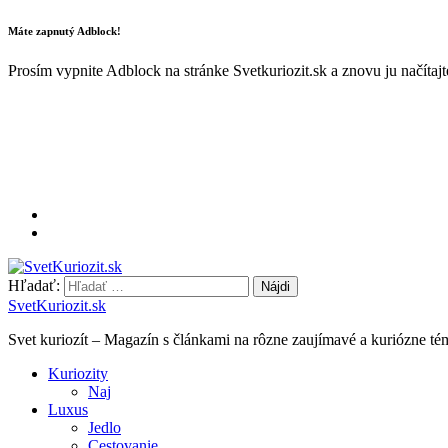
Máte zapnutý Adblock!
Prosím vypnite Adblock na stránke Svetkuriozit.sk a znovu ju načítaj
Hľadať:
SvetKuriozit.sk
Svet kuriozít – Magazín s článkami na rôzne zaujímavé a kuriózne té
Kuriozity
Naj
Luxus
Jedlo
Cestovanie