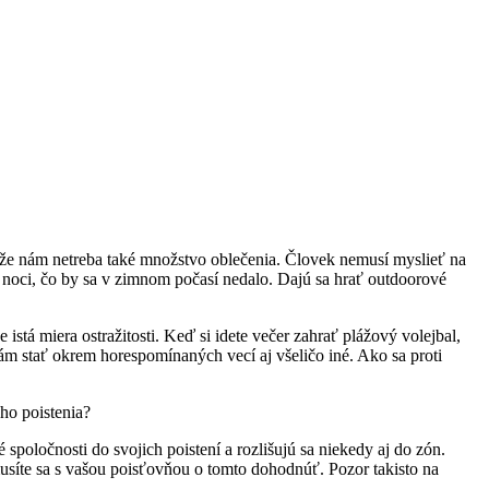
tože nám netreba také množstvo oblečenia. Človek nemusí myslieť na
 do noci, čo by sa v zimnom počasí nedalo. Dajú sa hrať outdoorové
stá miera ostražitosti. Keď si idete večer zahrať plážový volejbal,
ám stať okrem horespomínaných vecí aj všeličo iné. Ako sa proti
ého poistenia?
é spoločnosti do svojich poistení a rozlišujú sa niekedy aj do zón.
usíte sa s vašou poisťovňou o tomto dohodnúť. Pozor takisto na