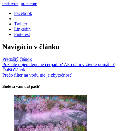
cestovne
,
poistenie
Facebook
Twitter
Linkedin
Pinterest
Navigácia v článku
Predošlý článok
Poznáte pojem tepelné čerpadlo? Ako nám v živote pomáha?
Ďalší článok
Prečo filter na vodu nie je zbytočnosť
Bude sa vám tiež páčiť