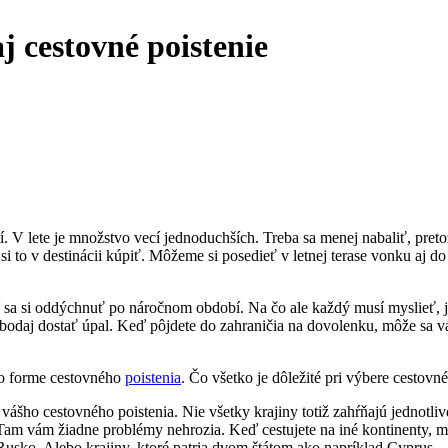
aj cestovné poistenie
ší. V lete je množstvo vecí jednoduchších. Treba sa menej nabaliť, pre
e si to v destinácii kúpiť. Môžeme si posedieť v letnej terase vonku aj
 sa si oddýchnuť po náročnom období. Na čo ale každý musí myslieť, je i
ebodaj dostať úpal. Keď pôjdete do zahraničia na dovolenku, môže sa v
 vo forme cestovného
poistenia
. Čo všetko je dôležité pri výbere cestovn
tí vášho cestovného poistenia. Nie všetky krajiny totiž zahŕňajú jednotliv
Tam vám žiadne problémy nehrozia. Keď cestujete na iné kontinenty, m
 Rusko. Alebo krajiny, ktoré patria dvom štátom ako napríklad Cyprus.