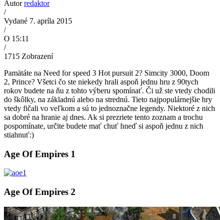
Autor
redaktor
/
Vydané 7. apríla 2015
/
O 15:11
/
1715
Zobrazení
Pamätáte na Need for speed 3 Hot pursuit 2? Simcity 3000, Doom
2, Prince? Všetci čo ste niekedy hrali aspoň jednu hru z 90tych
rokov budete na ňu z tohto výberu spomínať. Či už ste vtedy chodili
do škôlky, na základnú alebo na strednú. Tieto najpopulárnejšie hry
vtedy fičali vo veľkom a sú to jednoznačne legendy. Niektoré z nich
sa dobré na hranie aj dnes. Ak si prezriete tento zoznam a trochu
pospomínate, určite budete mať chuť hneď si aspoň jednu z nich
stiahnuť:)
Age Of Empires 1
Age Of Empires 2