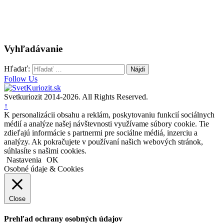
Vyhľadávanie
Hľadať:
Follow Us
Svetkuriozit 2014-2026. All Rights Reserved.
↑
K personalizácii obsahu a reklám, poskytovaniu funkcií sociálnych
médií a analýze našej návštevnosti využívame súbory cookie. Tie
zdieľajú informácie s partnermi pre sociálne médiá, inzerciu a
analýzy. Ak pokračujete v používaní našich webových stránok,
súhlasíte s našimi cookies.
Nastavenia
OK
Osobné údaje & Cookies
Close
Prehľad ochrany osobných údajov