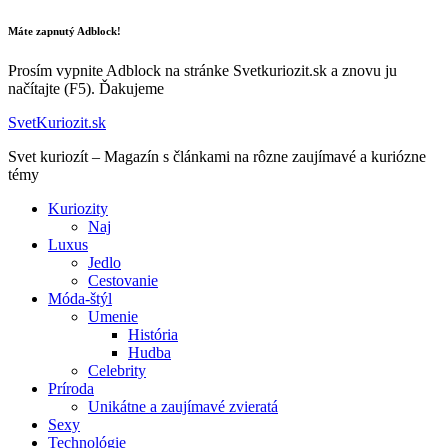
Máte zapnutý Adblock!
Prosím vypnite Adblock na stránke Svetkuriozit.sk a znovu ju
načítajte (F5). Ďakujeme
SvetKuriozit.sk
Svet kuriozít – Magazín s článkami na rôzne zaujímavé a kuriózne
témy
Kuriozity
Naj
Luxus
Jedlo
Cestovanie
Móda-štýl
Umenie
História
Hudba
Celebrity
Príroda
Unikátne a zaujímavé zvieratá
Sexy
Technológie