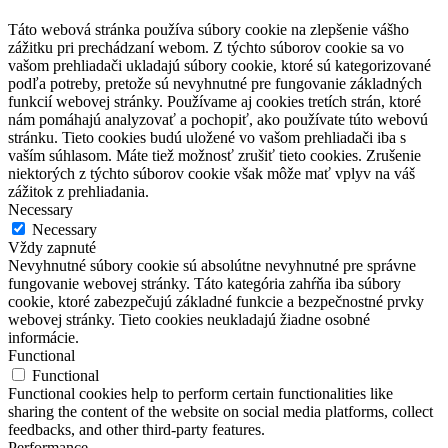
Táto webová stránka používa súbory cookie na zlepšenie vášho
zážitku pri prechádzaní webom. Z týchto súborov cookie sa vo
vašom prehliadači ukladajú súbory cookie, ktoré sú kategorizované
podľa potreby, pretože sú nevyhnutné pre fungovanie základných
funkcií webovej stránky. Používame aj cookies tretích strán, ktoré
nám pomáhajú analyzovať a pochopiť, ako používate túto webovú
stránku. Tieto cookies budú uložené vo vašom prehliadači iba s
vaším súhlasom. Máte tiež možnosť zrušiť tieto cookies. Zrušenie
niektorých z týchto súborov cookie však môže mať vplyv na váš
zážitok z prehliadania.
Necessary
Necessary
Vždy zapnuté
Nevyhnutné súbory cookie sú absolútne nevyhnutné pre správne
fungovanie webovej stránky. Táto kategória zahŕňa iba súbory
cookie, ktoré zabezpečujú základné funkcie a bezpečnostné prvky
webovej stránky. Tieto cookies neukladajú žiadne osobné
informácie.
Functional
Functional
Functional cookies help to perform certain functionalities like
sharing the content of the website on social media platforms, collect
feedbacks, and other third-party features.
Performance