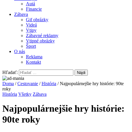
Autá
Financie
Zábava
Gif obrázky
Videá
Vtipy
Zábavné reklamy
Vtipné obrázky
Šport
O nás
Reklama
Kontakt
Hľadať:
Doma
/
Cestovanie
/
História
/ Najpopulárnejšie hry histórie: 90te
roky
História
Všetky
Zábava
Najpopulárnejšie hry histórie:
90te roky