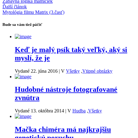
Zábavná logika mamičiek
Ďalší článok
Mytológia filmu Matrix (3.časť)
Bude sa vám tiež páčiť
Keď je malý psík taký veľký, aký si
myslí, že je
Vydané 22. júna 2016
|
V
Všetky
,
Vtipné obrázky
Hudobné nástroje fotografované
zvnútra
Vydané 13. októbra 2014
|
V
Hudba
,
Všetky
Mačka chiméra má najkrajšiu
genetickú poruchu