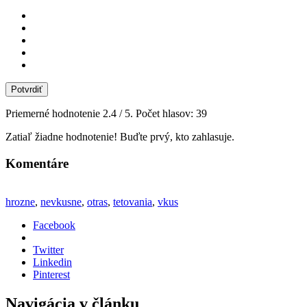
Potvrdiť
Priemerné hodnotenie
2.4
/ 5. Počet hlasov:
39
Zatiaľ žiadne hodnotenie! Buďte prvý, kto zahlasuje.
Komentáre
hrozne
,
nevkusne
,
otras
,
tetovania
,
vkus
Facebook
Twitter
Linkedin
Pinterest
Navigácia v článku