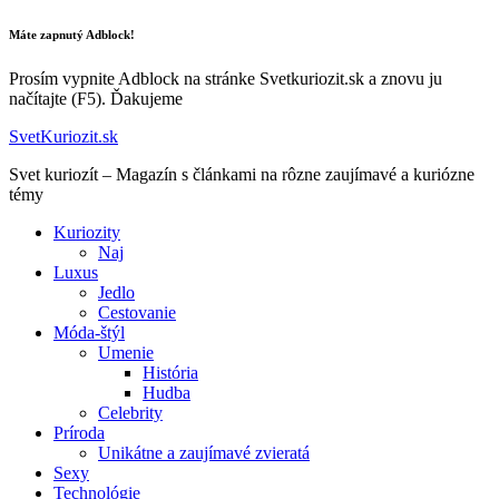
Máte zapnutý Adblock!
Prosím vypnite Adblock na stránke Svetkuriozit.sk a znovu ju
načítajte (F5). Ďakujeme
SvetKuriozit.sk
Svet kuriozít – Magazín s článkami na rôzne zaujímavé a kuriózne
témy
Kuriozity
Naj
Luxus
Jedlo
Cestovanie
Móda-štýl
Umenie
História
Hudba
Celebrity
Príroda
Unikátne a zaujímavé zvieratá
Sexy
Technológie