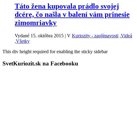
Táto žena kupovala prádlo svojej
dcére, čo našla v balení vám prinesie
zimomriavky
Vydané 15. októbra 2015
|
V
Kuriozity - zaujímavosti
,
Videá
,
Všetky
This div height required for enabling the sticky sidebar
SvetKuriozit.sk na Facebooku