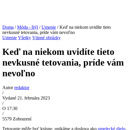
Doma
/
Móda - štýl
/
Umenie
/ Keď na niekom uvidíte tieto
nevkusné tetovania, príde vám nevoľno
Umenie
Všetky
Vtipné obrázky
Keď na niekom uvidíte tieto
nevkusné tetovania, príde vám
nevoľno
Autor
redaktor
/
Vydané 21. februára 2023
/
O 17:30
/
5579
Zobrazení
Tetovanie môže byť krásne, unikátne a doslova ako
umelecké dielo
,