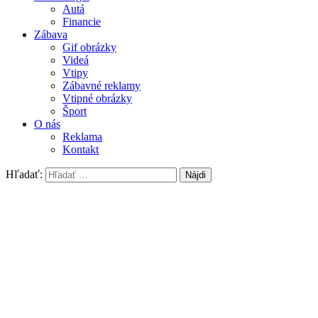
Autá
Financie
Zábava
Gif obrázky
Videá
Vtipy
Zábavné reklamy
Vtipné obrázky
Šport
O nás
Reklama
Kontakt
Hľadať: