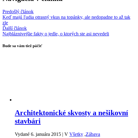
Predošlý článok
Keď majú ľudia otrasný vkus na topánky, ale nedopadne to až tak
zle
Ďalší článok
Najbláznivejšie fakty o jedle, o ktorých ste asi nevedeli
Bude sa vám tiež páčiť
Architektonické skvosty a nešikovní
stavbári
Vydané 6. januára 2015
|
V
Všetky
,
Zábava