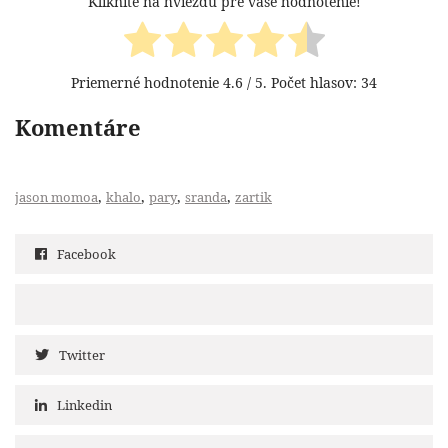
Kliknite na hviezdu pre vaše hodnotenie!
Priemerné hodnotenie
4.6
/ 5. Počet hlasov:
34
Komentáre
,
,
,
,
jason momoa
khalo
pary
sranda
zartik
Facebook
Twitter
Linkedin