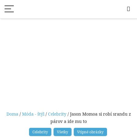
Doma
/
Móda - štýl
/
Celebrity
/ Jason Momoa si robí srandu z
párov a ide mu to
Celebrity
Všetky
Vtipné obrázky