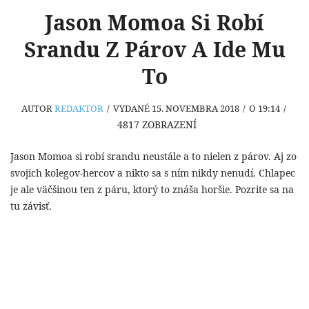
Jason Momoa Si Robí
Srandu Z Párov A Ide Mu
To
AUTOR
REDAKTOR
/
VYDANÉ 15. NOVEMBRA 2018
/
O 19:14
/
4817
ZOBRAZENÍ
Jason Momoa si robí srandu neustále a to nielen z párov. Aj zo
svojich kolegov-hercov a nikto sa s ním nikdy nenudí. Chlapec
je ale väčšinou ten z páru, ktorý to znáša horšie. Pozrite sa na
tu závisť.