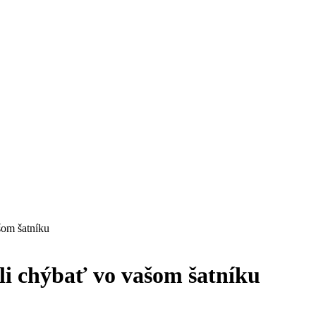
šom šatníku
li chýbať vo vašom šatníku