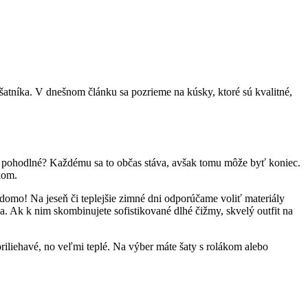
šatníka. V dnešnom článku sa pozrieme na kúsky, ktoré sú kvalitné,
bec pohodlné? Každému sa to občas stáva, avšak tomu môže byť koniec.
kom.
omo! Na jeseň či teplejšie zimné dni odporúčame voliť materiály
a. Ak k nim skombinujete sofistikované dlhé čižmy, skvelý outfit na
iliehavé, no veľmi teplé. Na výber máte šaty s rolákom alebo