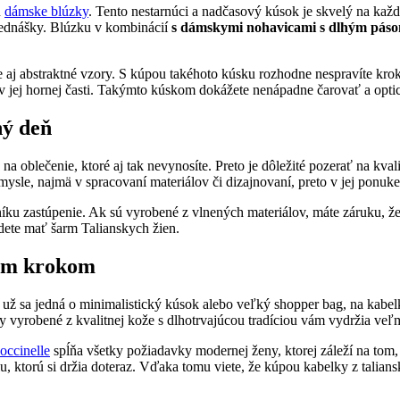
ú
dámske blúzky
. Tento nestarnúci a nadčasový kúsok je skvelý na každé
prednášky. Blúzku v kombinácií
s dámskymi nohavicami s dlhým pás
 aj abstraktné vzory. S kúpou takéhoto kúsku rozhodne nespravíte krok v
v jej hornej časti. Takýmto kúskom dokážete nenápadne čarovať a optick
ný deň
oblečenie, ktoré aj tak nevynosíte. Preto je dôležité pozerať na kvalit
sle, najmä v spracovaní materiálov či dizajnovaní, preto v jej ponuke
u zastúpenie. Ak sú vyrobené z vlnených materiálov, máte záruku, že aj 
udete mať šarm Talianskych žien.
dým krokom
 už sa jedná o minimalistický kúsok alebo veľký shopper bag, na kabelk
y vyrobené z kvalitnej kože s dlhotrvajúcou tradíciou vám vydržia veľm
occinelle
spĺňa všetky požiadavky modernej ženy, ktorej záleží na tom,
tóriu, ktorú si držia doteraz. Vďaka tomu viete, že kúpou kabelky z ta