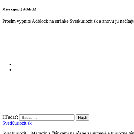
Máte zapnutý Adblock!
Prosím vypnite Adblock na stránke Svetkuriozit.sk a znovu ju načítaj
Hľadať:
SvetKuriozit.sk
Svet kuriozít – Magazín s článkami na rôzne zaujímavé a kuriózne té