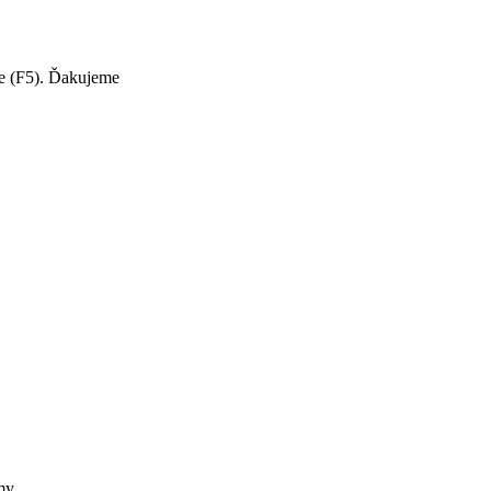
te (F5). Ďakujeme
my