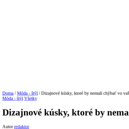
Doma
/
Móda - štýl
/ Dizajnové kúsky, ktoré by nemali chýbať vo va
Móda - štýl
Všetky
Dizajnové kúsky, ktoré by nema
Autor
redaktor