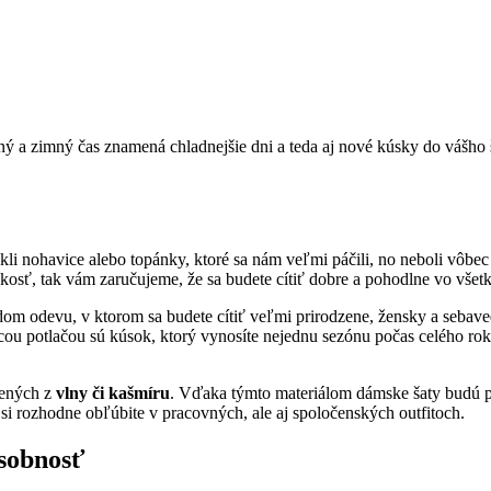
ný a zimný čas znamená chladnejšie dni a teda aj nové kúsky do vášho 
iekli nohavice alebo topánky, ktoré sa nám veľmi páčili, no neboli vô
ľkosť, tak vám zaručujeme, že sa budete cítiť dobre a pohodlne vo všet
om odevu, v ktorom sa budete cítiť veľmi prirodzene, žensky a sebaved
acou potlačou sú kúsok, ktorý vynosíte nejednu sezónu počas celého rok
bených z
vlny či kašmíru
. Vďaka týmto materiálom dámske šaty budú pr
 si rozhodne obľúbite v pracovných, ale aj spoločenských outfitoch.
osobnosť