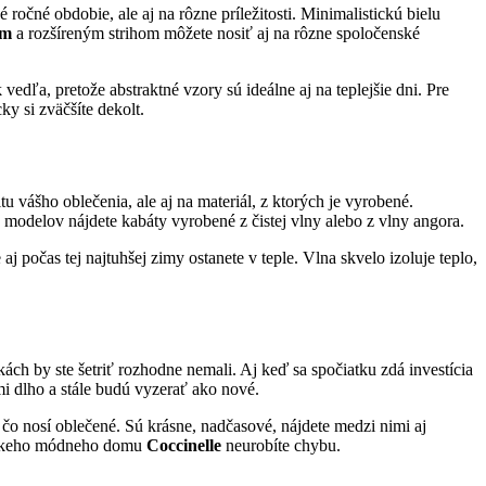
 ročné obdobie, ale aj na rôzne príležitosti. Minimalistickú bielu
om
a rozšíreným strihom môžete nosiť aj na rôzne spoločenské
edľa, pretože abstraktné vzory sú ideálne aj na teplejšie dni. Pre
y si zväčšíte dekolt.
u vášho oblečenia, ale aj na materiál, z ktorých je vyrobené.
 modelov nájdete kabáty vyrobené z čistej vlny alebo z vlny angora.
počas tej najtuhšej zimy ostanete v teple. Vlna skvelo izoluje teplo,
ách by ste šetriť rozhodne nemali. Aj keď sa spočiatku zdá investícia
i dlho a stále budú vyzerať ako nové.
 čo nosí oblečené. Sú krásne, nadčasové, nájdete medzi nimi aj
lianskeho módneho domu
Coccinelle
neurobíte chybu.