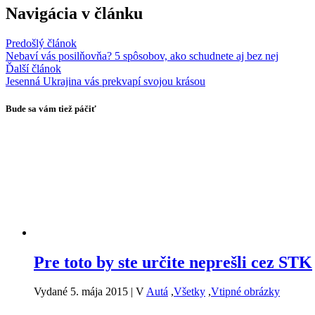
Navigácia v článku
Predošlý článok
Nebaví vás posilňovňa? 5 spôsobov, ako schudnete aj bez nej
Ďalší článok
Jesenná Ukrajina vás prekvapí svojou krásou
Bude sa vám tiež páčiť
Pre toto by ste určite neprešli cez STK
Vydané 5. mája 2015
|
V
Autá
,
Všetky
,
Vtipné obrázky