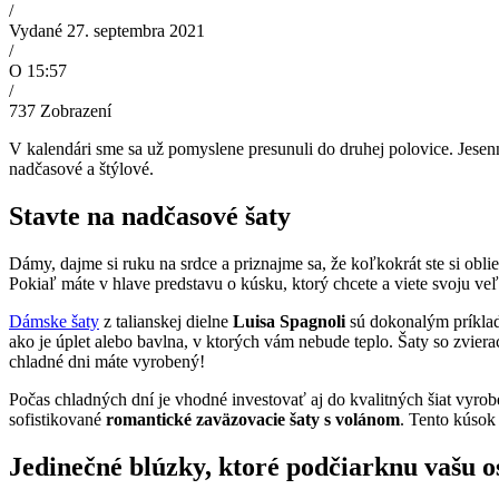
/
Vydané 27. septembra 2021
/
O 15:57
/
737
Zobrazení
V kalendári sme sa už pomyslene presunuli do druhej polovice. Jesen
nadčasové a štýlové.
Stavte na nadčasové šaty
Dámy, dajme si ruku na srdce a priznajme sa, že koľkokrát ste si obl
Pokiaľ máte v hlave predstavu o kúsku, ktorý chcete a viete svoju ve
Dámske šaty
z talianskej dielne
Luisa Spagnoli
sú dokonalým príklad
ako je úplet alebo bavlna, v ktorých vám nebude teplo. Šaty so zvier
chladné dni máte vyrobený!
Počas chladných dní je vhodné investovať aj do kvalitných šiat vyro
sofistikované
romantické zaväzovacie šaty s volánom
. Tento kúsok
Jedinečné blúzky, ktoré podčiarknu vašu 