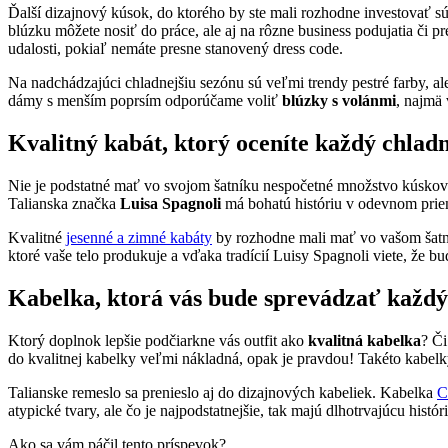
Ďalší dizajnový kúsok, do ktorého by ste mali rozhodne investovať s
blúzku môžete nosiť do práce, ale aj na rôzne business podujatia či 
udalosti, pokiaľ nemáte presne stanovený dress code.
Na nadchádzajúci chladnejšiu sezónu sú veľmi trendy pestré farby, ale
dámy s menším poprsím odporúčame voliť
blúzky s volánmi
, najmä 
Kvalitný kabát, ktorý oceníte každý chlad
Nie je podstatné mať vo svojom šatníku nespočetné množstvo kúskov na 
Talianska značka
Luisa Spagnoli
má bohatú históriu v odevnom priemy
Kvalitné
jesenné a zimné kabáty
by rozhodne mali mať vo vašom šatník
ktoré vaše telo produkuje a vďaka tradícií Luisy Spagnoli viete, že b
Kabelka, ktorá vás bude sprevádzať kaž
Ktorý doplnok lepšie podčiarkne vás outfit ako
kvalitná kabelka
? Či
do kvalitnej kabelky veľmi nákladná, opak je pravdou! Takéto kabelk
Talianske remeslo sa prenieslo aj do dizajnových kabeliek. Kabelka
C
atypické tvary, ale čo je najpodstatnejšie, tak majú dlhotrvajúcu his
Ako sa vám páčil tento príspevok?