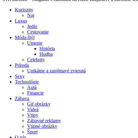
Kuriozity
Naj
Luxus
Jedlo
Cestovanie
Móda-štýl
Umenie
História
Hudba
Celebrity
Príroda
Unikátne a zaujímavé zvieratá
Sexy
Technológie
Autá
Financie
Zábava
Gif obrázky
Videá
Vtipy
Zábavné reklamy
Vtipné obrázky
Šport
O nás