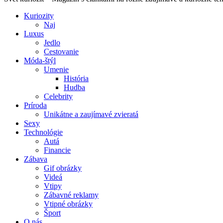
Kuriozity
Naj
Luxus
Jedlo
Cestovanie
Móda-štýl
Umenie
História
Hudba
Celebrity
Príroda
Unikátne a zaujímavé zvieratá
Sexy
Technológie
Autá
Financie
Zábava
Gif obrázky
Videá
Vtipy
Zábavné reklamy
Vtipné obrázky
Šport
O nás