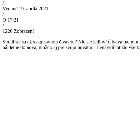
/
Vydané 19. apríla 2021
/
O 17:21
/
1226
Zobrazení
Stretli ste sa už s agresívnou čivavou? Nie ste jediný!
Čivava menom Pr
nájdenie domova, možno aj pre svoju povahu – nenávidí totižto všetk