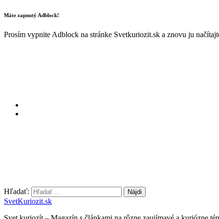
Máte zapnutý Adblock!
Prosím vypnite Adblock na stránke Svetkuriozit.sk a znovu ju načítaj
Hľadať:
SvetKuriozit.sk
Svet kuriozít – Magazín s článkami na rôzne zaujímavé a kuriózne té