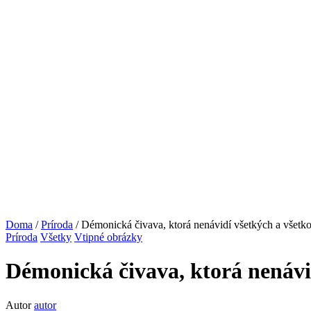
Doma
/
Príroda
/ Démonická čivava, ktorá nenávidí všetkých a všetko,
Príroda
Všetky
Vtipné obrázky
Démonická čivava, ktorá nenávid
Autor
autor