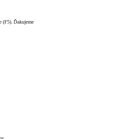
te (F5). Ďakujeme
my