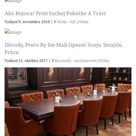
Ako Bojovať Proti Suchej Pokožke A Tvári
Vydané 9. novembra 2018
|
V
Móda - štýl
,
Všetky
Dôvody, Prečo By Ste Mali Opustiť Svoju Terajšiu
Prácu
Vydané 21. októbra 2017
|
V
Kuriozity - zaujímavosti
,
Všetky