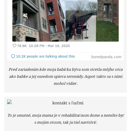
Pred zariadením kde moja babička býva som stretla môjho otca
ako babke a jej susedom spieva serenády. Aspoň takto sa s nimi
mohol vidieť.
To je smutné, moja mama je v rehabilitačnom dome a nemôže byť
s mojim otcom, tak ju šiel navštíviť.