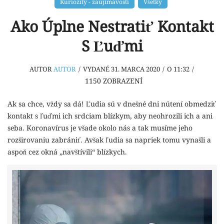
Kuriozity - zaujímavosti
Všetky
Ako Úplne Nestratiť Kontakt
S Ľuďmi
AUTOR
AUTOR
/
VYDANÉ 31. MARCA 2020
/
O 11:32
/
1150
ZOBRAZENÍ
Ak sa chce, vždy sa dá! Ľudia sú v dnešné dni nútení obmedziť
kontakt s ľuďmi ich srdciam blízkym, aby neohrozili ich a ani
seba. Koronavírus je všade okolo nás a tak musíme jeho
rozširovaniu zabrániť. Avšak ľudia sa napriek tomu vynašli a
aspoň cez okná „navštívili“ blízkych.