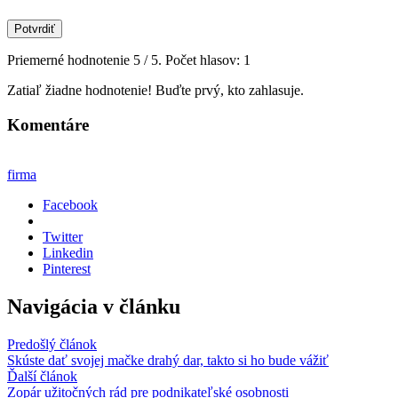
Potvrdiť
Priemerné hodnotenie
5
/ 5. Počet hlasov:
1
Zatiaľ žiadne hodnotenie! Buďte prvý, kto zahlasuje.
Komentáre
firma
Facebook
Twitter
Linkedin
Pinterest
Navigácia v článku
Predošlý článok
Skúste dať svojej mačke drahý dar, takto si ho bude vážiť
Ďalší článok
Zopár užitočných rád pre podnikateľské osobnosti