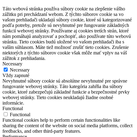
Táto webová stránka používa súbory cookie na zlepšenie vášho
zážitku pri prechádzaní webom. Z týchto súborov cookie sa vo
vašom prehliadači ukladajú súbory cookie, ktoré sú kategorizované
podľa potreby, pretože sú nevyhnutné pre fungovanie základných
funkcií webovej stránky. Používame aj cookies tretích strán, ktoré
nám pomáhajú analyzovať a pochopiť, ako používate túto webovú
stránku. Tieto cookies budú uložené vo vašom prehliadači iba s
vaším súhlasom. Máte tiež možnosť zrušiť tieto cookies. Zrušenie
niektorých z týchto súborov cookie však môže mať vplyv na váš
zážitok z prehliadania.
Necessary
Necessary
Vždy zapnuté
Nevyhnutné súbory cookie sú absolútne nevyhnutné pre správne
fungovanie webovej stránky. Táto kategória zahŕňa iba súbory
cookie, ktoré zabezpečujú základné funkcie a bezpečnostné prvky
webovej stránky. Tieto cookies neukladajú žiadne osobné
informácie.
Functional
Functional
Functional cookies help to perform certain functionalities like
sharing the content of the website on social media platforms, collect
feedbacks, and other third-party features.
Performance