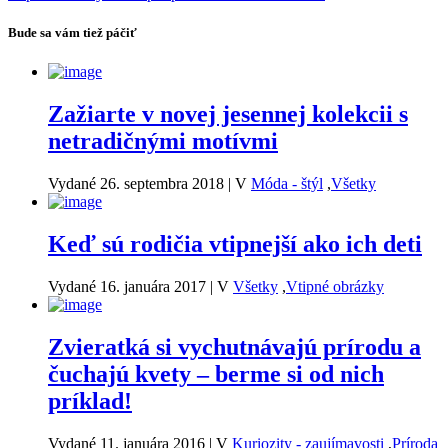
Bude sa vám tiež páčiť
Zažiarte v novej jesennej kolekcii s
netradičnými motívmi
Vydané 26. septembra 2018
|
V
Móda - štýl
,
Všetky
Keď sú rodičia vtipnejší ako ich deti
Vydané 16. januára 2017
|
V
Všetky
,
Vtipné obrázky
Zvieratká si vychutnávajú prírodu a
čuchajú kvety – berme si od nich
príklad!
Vydané 11. januára 2016
|
V
Kuriozity - zaujímavosti
,
Príroda