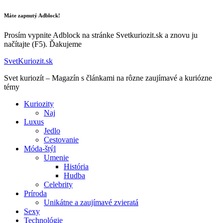
Máte zapnutý Adblock!
Prosím vypnite Adblock na stránke Svetkuriozit.sk a znovu ju
načítajte (F5). Ďakujeme
SvetKuriozit.sk
Svet kuriozít – Magazín s článkami na rôzne zaujímavé a kuriózne
témy
Kuriozity
Naj
Luxus
Jedlo
Cestovanie
Móda-štýl
Umenie
História
Hudba
Celebrity
Príroda
Unikátne a zaujímavé zvieratá
Sexy
Technológie