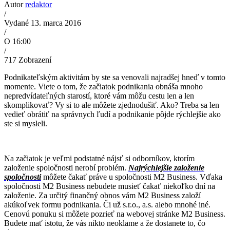
Autor
redaktor
/
Vydané 13. marca 2016
/
O 16:00
/
717
Zobrazení
Podnikateľským aktivitám by ste sa venovali najradšej hneď v tomto
momente. Viete o tom, že začiatok podnikania obnáša mnoho
nepredvídateľných starostí, ktoré vám môžu cestu len a len
skomplikovať? Vy si to ale môžete zjednodušiť. Ako? Treba sa len
vedieť obrátiť na správnych ľudí a podnikanie pôjde rýchlejšie ako
ste si mysleli.
Na začiatok je veľmi podstatné nájsť si odborníkov, ktorím
založenie spoločnosti nerobí problém.
Najrýchlejšie založenie
spoločnosti
môžete čakať práve u spoločnosti M2 Business. Vďaka
spoločnosti M2 Business nebudete musieť čakať niekoľko dní na
založenie. Za určitý finančný obnos vám M2 Business založí
akúkoľvek formu podnikania. Či už s.r.o., a.s. alebo mnohé iné.
Cenovú ponuku si môžete pozrieť na webovej stránke M2 Business.
Budete mať istotu, že vás nikto neoklame a že dostanete to, čo