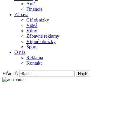
Autá
Financie
Zábava
Gif obrázky
Videá
Vtipy
Zábavné reklamy
Vtipné obrázky
Šport
O nás
Reklama
Kontakt
Hľadať: