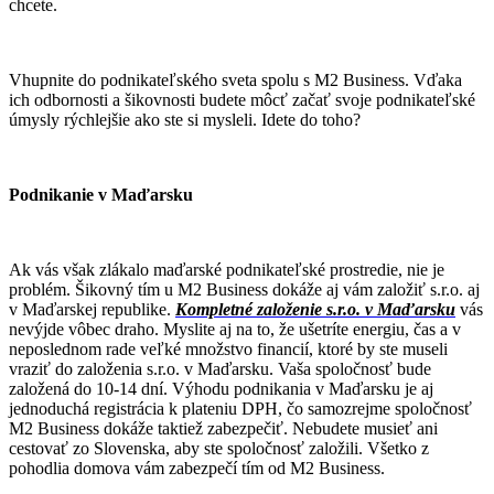
chcete.
Vhupnite do podnikateľského sveta spolu s M2 Business. Vďaka
ich odbornosti a šikovnosti budete môcť začať svoje podnikateľské
úmysly rýchlejšie ako ste si mysleli. Idete do toho?
Podnikanie v Maďarsku
Ak vás však zlákalo maďarské podnikateľské prostredie, nie je
problém. Šikovný tím u M2 Business dokáže aj vám založiť s.r.o. aj
v Maďarskej republike.
Kompletné založenie s.r.o. v Maďarsku
vás
nevýjde vôbec draho. Myslite aj na to, že ušetríte energiu, čas a v
neposlednom rade veľké množstvo financií, ktoré by ste museli
vraziť do založenia s.r.o. v Maďarsku. Vaša spoločnosť bude
založená do 10-14 dní. Výhodu podnikania v Maďarsku je aj
jednoduchá registrácia k plateniu DPH, čo samozrejme spoločnosť
M2 Business dokáže taktiež zabezpečiť. Nebudete musieť ani
cestovať zo Slovenska, aby ste spoločnosť založili. Všetko z
pohodlia domova vám zabezpečí tím od M2 Business.