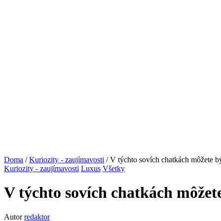
Doma
/
Kuriozity - zaujímavosti
/ V týchto sovích chatkách môžete 
Kuriozity - zaujímavosti
Luxus
Všetky
V týchto sovích chatkách môže
Autor
redaktor