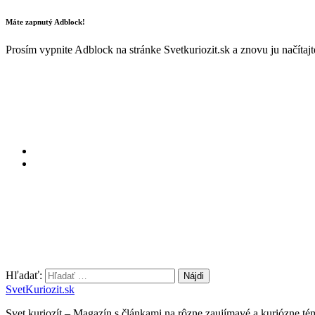
Máte zapnutý Adblock!
Prosím vypnite Adblock na stránke Svetkuriozit.sk a znovu ju načítaj
Hľadať:
SvetKuriozit.sk
Svet kuriozít – Magazín s článkami na rôzne zaujímavé a kuriózne té