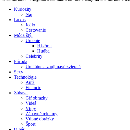
Kuriozity
Naj
Luxus
Jedlo
Cestovanie
Móda-štýl
Umenie
História
Hudba
Celebrity
Príroda
Unikátne a zaujímavé zvieratá
Sexy
Technológie
Autá
Financie
Zábava
Gif obrázky
Videá
Vtipy
Zábavné reklamy
Vtipné obrázky
Šport
O nás