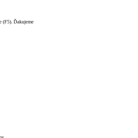
te (F5). Ďakujeme
my