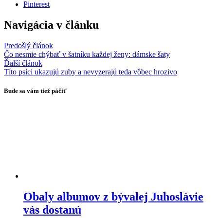
Pinterest
Navigácia v článku
Predošlý článok
Čo nesmie chýbať v šatníku každej ženy: dámske šaty
Ďalší článok
Títo psíci ukazujú zuby a nevyzerajú teda vôbec hrozivo
Bude sa vám tiež páčiť
Obaly albumov z bývalej Juhoslávie
vás dostanú