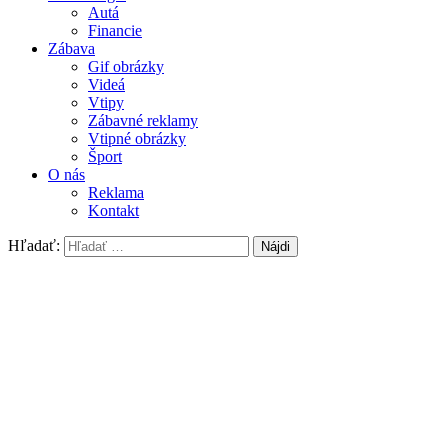
Autá
Financie
Zábava
Gif obrázky
Videá
Vtipy
Zábavné reklamy
Vtipné obrázky
Šport
O nás
Reklama
Kontakt
Hľadať: