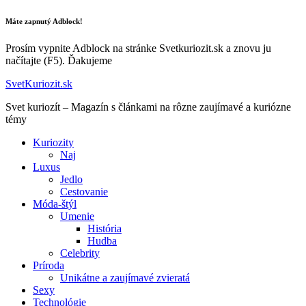
Máte zapnutý Adblock!
Prosím vypnite Adblock na stránke Svetkuriozit.sk a znovu ju
načítajte (F5). Ďakujeme
SvetKuriozit.sk
Svet kuriozít – Magazín s článkami na rôzne zaujímavé a kuriózne
témy
Kuriozity
Naj
Luxus
Jedlo
Cestovanie
Móda-štýl
Umenie
História
Hudba
Celebrity
Príroda
Unikátne a zaujímavé zvieratá
Sexy
Technológie