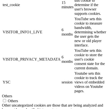
this cookie to
15
test_cookie
determine if the
minutes
user's browser
supports cookies.
YouTube sets this
cookie to measure
bandwidth,
6
VISITOR_INFO1_LIVE
determining whether
months
the user gets the
new or old player
interface.
YouTube sets this
cookie to store the
6
VISITOR_PRIVACY_METADATA
user's cookie
months
consent state for the
current domain.
Youtube sets this
cookie to track the
YSC
session
views of embedded
videos on Youtube
pages.
Others
Others
Other uncategorized cookies are those that are being analyzed and