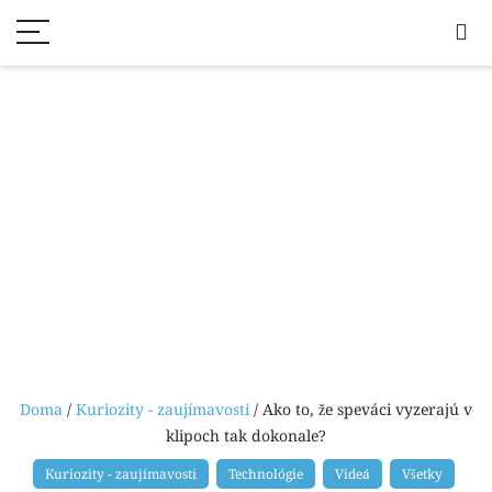
Doma
/
Kuriozity - zaujímavosti
/ Ako to, že speváci vyzerajú v
klipoch tak dokonale?
Kuriozity - zaujímavosti
Technológie
Videá
Všetky