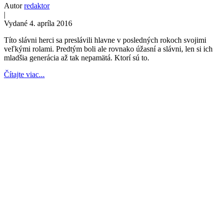
Autor
redaktor
|
Vydané 4. apríla 2016
Títo slávni herci sa preslávili hlavne v posledných rokoch svojimi
veľkými rolami. Predtým boli ale rovnako úžasní a slávni, len si ich
mladšia generácia až tak nepamätá. Ktorí sú to.
Čítajte viac...