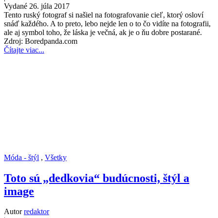
Vydané 26. júla 2017
Tento ruský fotograf si našiel na fotografovanie cieľ, ktorý osloví
snáď každého. A to preto, lebo nejde len o to čo vidíte na fotografii,
ale aj symbol toho, že láska je večná, ak je o ňu dobre postarané.
Zdroj: Boredpanda.com
Čítajte viac...
Móda - štýl
,
Všetky
Toto sú „dedkovia“ budúcnosti, štýl a
image
Autor
redaktor