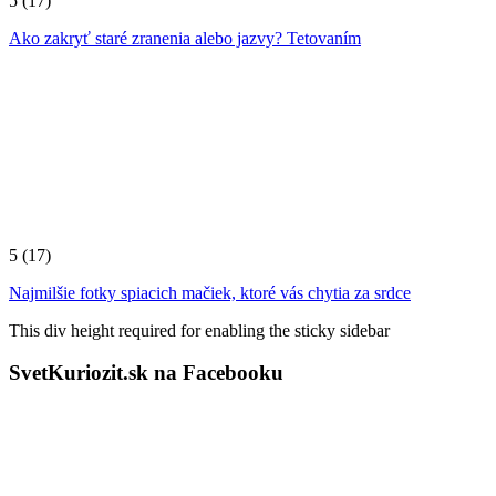
5
(17)
Ako zakryť staré zranenia alebo jazvy? Tetovaním
5
(17)
Najmilšie fotky spiacich mačiek, ktoré vás chytia za srdce
This div height required for enabling the sticky sidebar
SvetKuriozit.sk na Facebooku