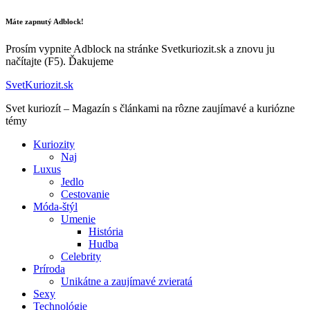
Máte zapnutý Adblock!
Prosím vypnite Adblock na stránke Svetkuriozit.sk a znovu ju
načítajte (F5). Ďakujeme
SvetKuriozit.sk
Svet kuriozít – Magazín s článkami na rôzne zaujímavé a kuriózne
témy
Kuriozity
Naj
Luxus
Jedlo
Cestovanie
Móda-štýl
Umenie
História
Hudba
Celebrity
Príroda
Unikátne a zaujímavé zvieratá
Sexy
Technológie