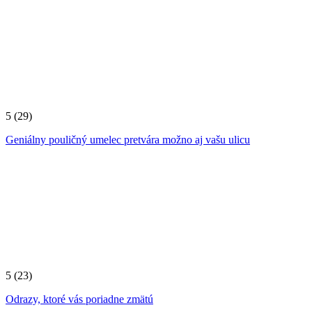
5
(29)
Geniálny pouličný umelec pretvára možno aj vašu ulicu
5
(23)
Odrazy, ktoré vás poriadne zmätú