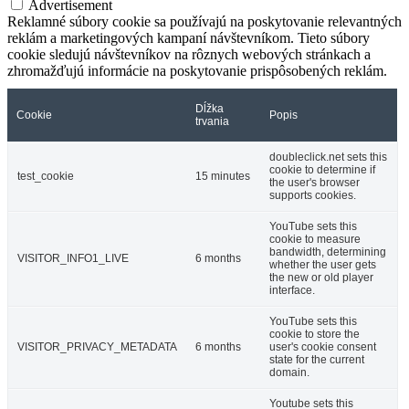
Advertisement
Reklamné súbory cookie sa používajú na poskytovanie relevantných
reklám a marketingových kampaní návštevníkom. Tieto súbory
cookie sledujú návštevníkov na rôznych webových stránkach a
zhromažďujú informácie na poskytovanie prispôsobených reklám.
Dĺžka
Cookie
Popis
trvania
doubleclick.net sets this
cookie to determine if
test_cookie
15 minutes
the user's browser
supports cookies.
YouTube sets this
cookie to measure
bandwidth, determining
VISITOR_INFO1_LIVE
6 months
whether the user gets
the new or old player
interface.
YouTube sets this
cookie to store the
VISITOR_PRIVACY_METADATA
6 months
user's cookie consent
state for the current
domain.
Youtube sets this