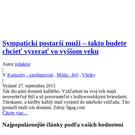
Sympatickí postarší muži – takto budete
chcieť vyzerať vo vyššom veku
Autor
redaktor
|
V
Kuriozity - zaujímavosti
,
Móda - štýl
,
Všetky
|
Vydané 27. septembra 2015
Tak títo páni dostanú každého. Vzhľadom na svoj vek majú
neuveriteľný štýl a sú porovnateľní s hollywoodskymi hviezdami.
Tlieskame, a kiežby každý muž vyrástol do takéhoto vzhľadu. Títo
postarší muži vás dostanú. Zdroj: 9gag.com
Čítajte viac...
Najpopulárnejšie články podľa vašich hodnotení