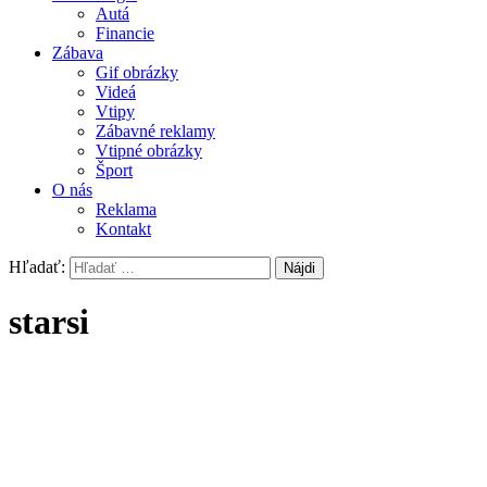
Autá
Financie
Zábava
Gif obrázky
Videá
Vtipy
Zábavné reklamy
Vtipné obrázky
Šport
O nás
Reklama
Kontakt
Hľadať:
starsi