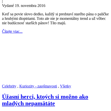
|
Vydané 19. novembra 2016
Keď sa povie slovo dedko, každý si predstaví starého pána o paličke
a hrubými dioptriami. Toto ale nie je momentálny trend a už vôbec
nie budúcnosť starších pánov! Títo majú.
Čítajte viac...
Celebrity
,
Kuriozity - zaujímavosti
,
Všetky
Úžasní herci, ktoých si možno ako
mladých nepamätáte