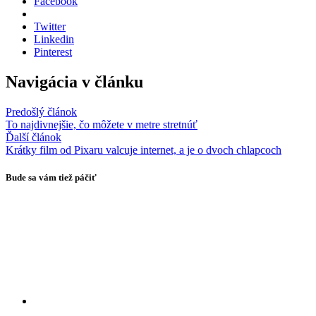
Facebook
Twitter
Linkedin
Pinterest
Navigácia v článku
Predošlý článok
To najdivnejšie, čo môžete v metre stretnúť
Ďalší článok
Krátky film od Pixaru valcuje internet, a je o dvoch chlapcoch
Bude sa vám tiež páčiť