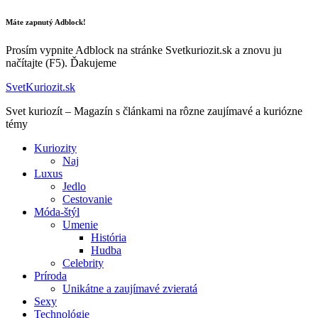
Máte zapnutý Adblock!
Prosím vypnite Adblock na stránke Svetkuriozit.sk a znovu ju
načítajte (F5). Ďakujeme
SvetKuriozit.sk
Svet kuriozít – Magazín s článkami na rôzne zaujímavé a kuriózne
témy
Kuriozity
Naj
Luxus
Jedlo
Cestovanie
Móda-štýl
Umenie
História
Hudba
Celebrity
Príroda
Unikátne a zaujímavé zvieratá
Sexy
Technológie