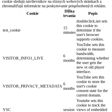
cookie sledujú návštevníkov na rôznych webových stránkach a
zhromažďujú informácie na poskytovanie prispôsobených reklám.
Dĺžka
Cookie
Popis
trvania
doubleclick.net sets
this cookie to
15
test_cookie
determine if the
minutes
user's browser
supports cookies.
YouTube sets this
cookie to measure
bandwidth,
6
VISITOR_INFO1_LIVE
determining whether
months
the user gets the
new or old player
interface.
YouTube sets this
cookie to store the
6
VISITOR_PRIVACY_METADATA
user's cookie
months
consent state for the
current domain.
Youtube sets this
cookie to track the
YSC
session
views of embedded