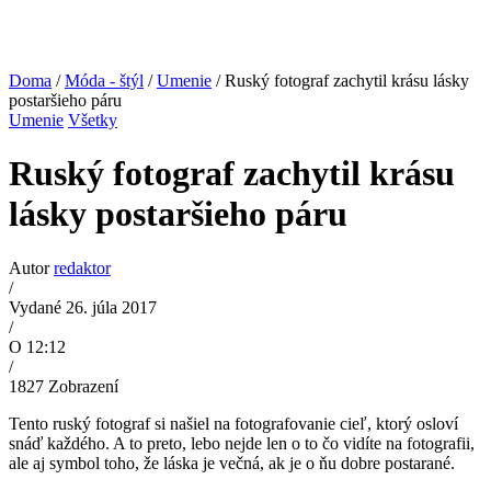
Doma
/
Móda - štýl
/
Umenie
/ Ruský fotograf zachytil krásu lásky
postaršieho páru
Umenie
Všetky
Ruský fotograf zachytil krásu
lásky postaršieho páru
Autor
redaktor
/
Vydané 26. júla 2017
/
O 12:12
/
1827
Zobrazení
Tento ruský fotograf si našiel na fotografovanie cieľ, ktorý osloví
snáď každého. A to preto, lebo nejde len o to čo vidíte na fotografii,
ale aj symbol toho, že láska je večná, ak je o ňu dobre postarané.