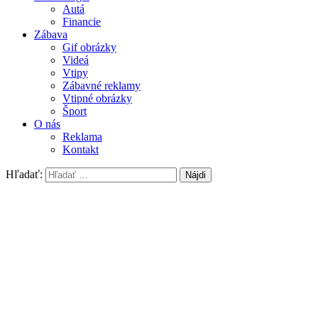
Autá
Financie
Zábava
Gif obrázky
Videá
Vtipy
Zábavné reklamy
Vtipné obrázky
Šport
O nás
Reklama
Kontakt
Hľadať: