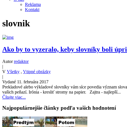
Reklama
Kontakt
slovnik
Ako by to vyzeralo, keby slovníky boli úp
Autor
redaktor
|
V
Všetky
,
Vtipné obrázky
|
Vydané 11. februára 2017
Prekladové alebo výkladové slovníky vám síce povedia význam slova,
vašich peňazí. Irónia - kresliť stromy na papier. Zajtra - najlepší...
Čítajte viac...
Najpopulárnejšie články podľa vašich hodnotení