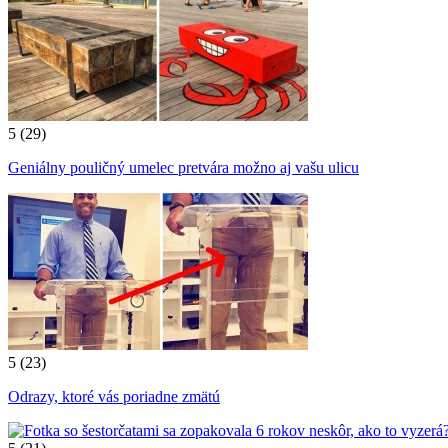
5
(29)
Geniálny pouličný umelec pretvára možno aj vašu ulicu
5
(23)
Odrazy, ktoré vás poriadne zmätú