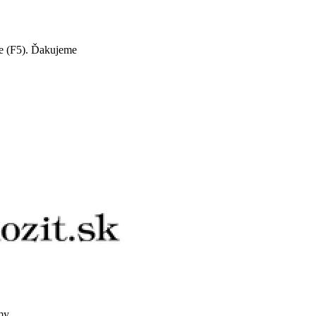
te (F5). Ďakujeme
my