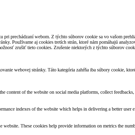
u pri prechádzaní webom. Z týchto súborov cookie sa vo vašom prehlia
ánky. Používame aj cookies tretích strán, ktoré nám pomáhajú analyzo
žnosť zrušiť tieto cookies. Zrušenie niektorých z týchto súborov cook
vanie webovej stránky. Táto kategória zahŕňa iba súbory cookie, kto
the content of the website on social media platforms, collect feedbacks, 
mance indexes of the website which helps in delivering a better user ex
e website. These cookies help provide information on metrics the number 