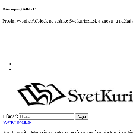
Máte zapnutý Adblock!
Prosím vypnite Adblock na stránke Svetkuriozit.sk a znovu ju načítaj
Hľadať:
SvetKuriozit.sk
Svet kuriozít – Magazín s článkami na rôzne zaujímavé a kuriózne té