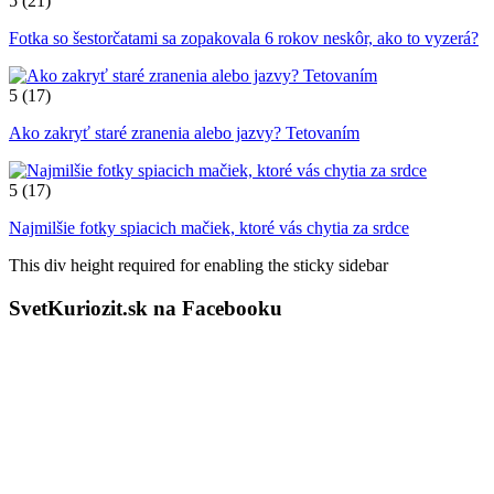
5
(21)
Fotka so šestorčatami sa zopakovala 6 rokov neskôr, ako to vyzerá?
5
(17)
Ako zakryť staré zranenia alebo jazvy? Tetovaním
5
(17)
Najmilšie fotky spiacich mačiek, ktoré vás chytia za srdce
This div height required for enabling the sticky sidebar
SvetKuriozit.sk na Facebooku