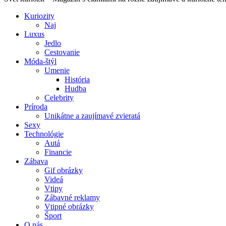
Kuriozity
Naj
Luxus
Jedlo
Cestovanie
Móda-štýl
Umenie
História
Hudba
Celebrity
Príroda
Unikátne a zaujímavé zvieratá
Sexy
Technológie
Autá
Financie
Zábava
Gif obrázky
Videá
Vtipy
Zábavné reklamy
Vtipné obrázky
Šport
O nás