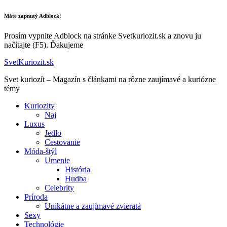
Máte zapnutý Adblock!
Prosím vypnite Adblock na stránke Svetkuriozit.sk a znovu ju
načítajte (F5). Ďakujeme
SvetKuriozit.sk
Svet kuriozít – Magazín s článkami na rôzne zaujímavé a kuriózne
témy
Kuriozity
Naj
Luxus
Jedlo
Cestovanie
Móda-štýl
Umenie
História
Hudba
Celebrity
Príroda
Unikátne a zaujímavé zvieratá
Sexy
Technológie