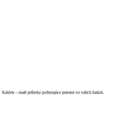
Kalórie – malé príšerky požierajúce priestor vo vašich šatách.