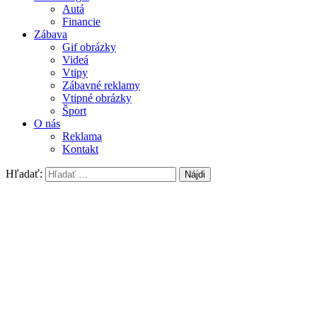
Autá
Financie
Zábava
Gif obrázky
Videá
Vtipy
Zábavné reklamy
Vtipné obrázky
Šport
O nás
Reklama
Kontakt
Hľadať: