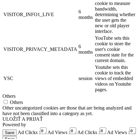
cookie to measure
bandwidth,
6
VISITOR_INFO1_LIVE
determining whether
months
the user gets the
new or old player
interface.
YouTube sets this
cookie to store the
6
VISITOR_PRIVACY_METADATA
user's cookie
months
consent state for the
current domain.
Youtube sets this
cookie to track the
YSC
session
views of embedded
videos on Youtube
pages.
Others
Others
Other uncategorized cookies are those that are being analyzed and
have not been classified into a category as yet.
ULOŽIŤ A PRIJAŤ
Powered by
Ad Clicks :
Ad Views :
Ad Clicks :
Ad Views :