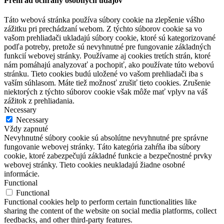
Prehľad ochrany osobných údajov
Táto webová stránka používa súbory cookie na zlepšenie vášho
zážitku pri prechádzaní webom. Z týchto súborov cookie sa vo
vašom prehliadači ukladajú súbory cookie, ktoré sú kategorizované
podľa potreby, pretože sú nevyhnutné pre fungovanie základných
funkcií webovej stránky. Používame aj cookies tretích strán, ktoré
nám pomáhajú analyzovať a pochopiť, ako používate túto webovú
stránku. Tieto cookies budú uložené vo vašom prehliadači iba s
vaším súhlasom. Máte tiež možnosť zrušiť tieto cookies. Zrušenie
niektorých z týchto súborov cookie však môže mať vplyv na váš
zážitok z prehliadania.
Necessary
Necessary
Vždy zapnuté
Nevyhnutné súbory cookie sú absolútne nevyhnutné pre správne
fungovanie webovej stránky. Táto kategória zahŕňa iba súbory
cookie, ktoré zabezpečujú základné funkcie a bezpečnostné prvky
webovej stránky. Tieto cookies neukladajú žiadne osobné
informácie.
Functional
Functional
Functional cookies help to perform certain functionalities like
sharing the content of the website on social media platforms, collect
feedbacks, and other third-party features.