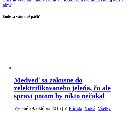
sám?
Bude sa vám tiež páčiť
Medveď sa zakusne do
zelektrifikovaného jeleňa, čo ale
spraví potom by nikto nečakal
Vydané 29. októbra 2015
|
V
Príroda
,
Videá
,
Všetky