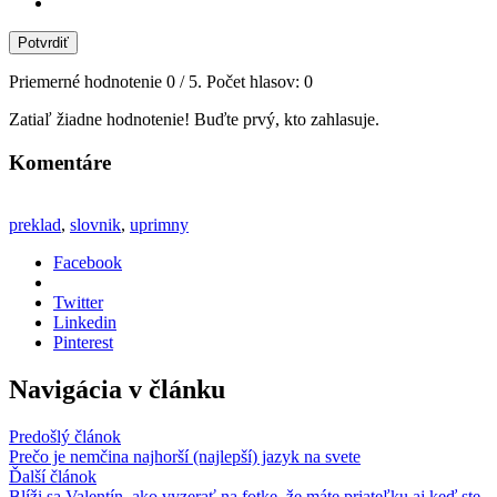
Potvrdiť
Priemerné hodnotenie
0
/ 5. Počet hlasov:
0
Zatiaľ žiadne hodnotenie! Buďte prvý, kto zahlasuje.
Komentáre
preklad
,
slovnik
,
uprimny
Facebook
Twitter
Linkedin
Pinterest
Navigácia v článku
Predošlý článok
Prečo je nemčina najhorší (najlepší) jazyk na svete
Ďalší článok
Blíži sa Valentín, ako vyzerať na fotke, že máte priateľku aj keď ste