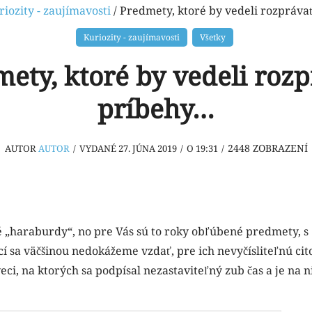
riozity - zaujímavosti
/ Predmety, ktoré by vedeli rozpráv
Kuriozity - zaujímavosti
Všetky
ety, ktoré by vedeli roz
príbehy…
2448
ZOBRAZENÍ
AUTOR
AUTOR
/
VYDANÉ 27. JÚNA 2019
/
O 19:31
/
é „haraburdy“, no pre Vás sú to roky obľúbené predmety, s
í sa väčšinou nedokážeme vzdať, pre ich nevyčísliteľnú cit
ci, na ktorých sa podpísal nezastaviteľný zub čas a je na n