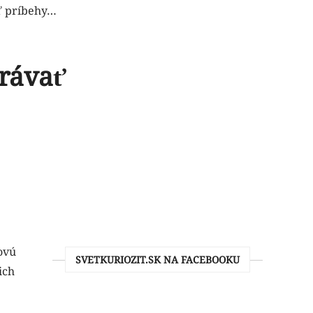
ať príbehy…
právať
ovú
SVETKURIOZIT.SK NA FACEBOOKU
ich