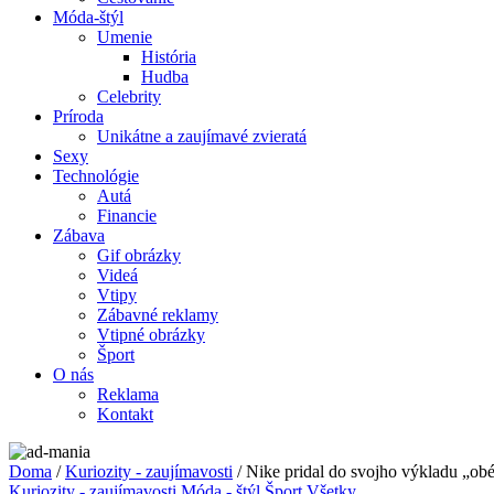
Móda-štýl
Umenie
História
Hudba
Celebrity
Príroda
Unikátne a zaujímavé zvieratá
Sexy
Technológie
Autá
Financie
Zábava
Gif obrázky
Videá
Vtipy
Zábavné reklamy
Vtipné obrázky
Šport
O nás
Reklama
Kontakt
Doma
/
Kuriozity - zaujímavosti
/ Nike pridal do svojho výkladu „obé
Kuriozity - zaujímavosti
Móda - štýl
Šport
Všetky