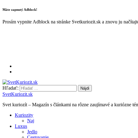
Máte zapnutý Adblock!
Prosím vypnite Adblock na stránke Svetkuriozit.sk a znovu ju načítaj
Hľadať:
SvetKuriozit.sk
Svet kuriozít – Magazín s článkami na rôzne zaujímavé a kuriózne té
Kuriozity
Naj
Luxus
Jedlo
Cestovanie