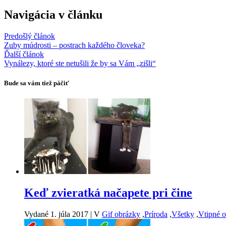
Navigácia v článku
Predošlý článok
Zuby múdrosti – postrach každého človeka?
Ďalší článok
Vynálezy, ktoré ste netušili že by sa Vám „zišli“
Bude sa vám tiež páčiť
Keď zvieratká načapete pri čine
Vydané 1. júla 2017
|
V
Gif obrázky
,
Príroda
,
Všetky
,
Vtipné 