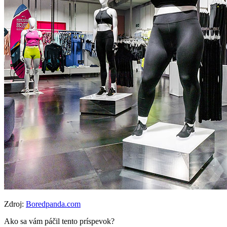
Zdroj:
Boredpanda.com
Ako sa vám páčil tento príspevok?