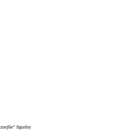
znejšie“ figuríny