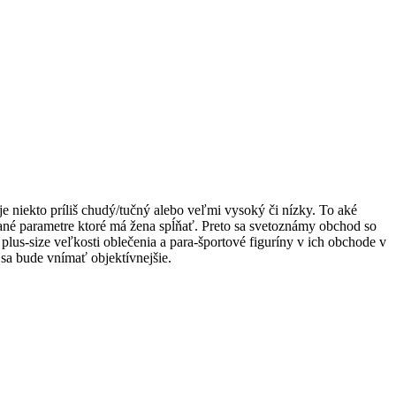
je niekto príliš chudý/tučný alebo veľmi vysoký či nízky. To aké
dané parametre ktoré má žena spĺňať. Preto sa svetoznámy obchod so
plus-size veľkosti oblečenia a para-športové figuríny v ich obchode v
 sa bude vnímať objektívnejšie.