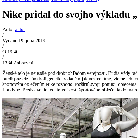
Nike pridal do svojho výkladu „
Autor
autor
/
Vydané 19. júna 2019
/
O 19:40
/
1334
Zobrazení
Ženské telo je neustále pod drobnohľadom verejnosti. Ľudia vždy radi
predispozície nám boli geneticky dané nijak nezmeníme, vieme ich le
športovým oblečením Nike rozhodol rozšíriť svoju ponuku oblečenia o v
Londýne. Predstavenie týchto veľkostí športového oblečenia dohnalo ľ