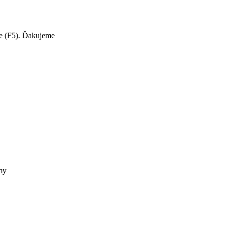
te (F5). Ďakujeme
my