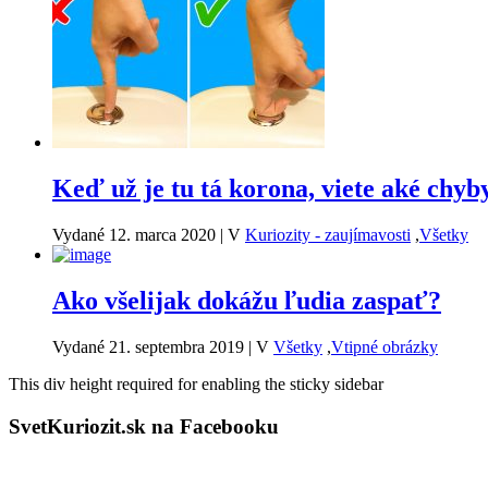
Keď už je tu tá korona, viete aké chyb
Vydané 12. marca 2020
|
V
Kuriozity - zaujímavosti
,
Všetky
Ako všelijak dokážu ľudia zaspať?
Vydané 21. septembra 2019
|
V
Všetky
,
Vtipné obrázky
This div height required for enabling the sticky sidebar
SvetKuriozit.sk na Facebooku