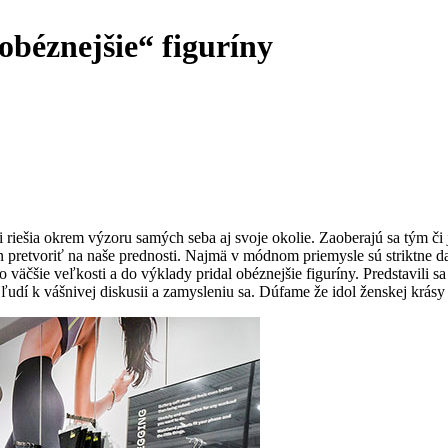
obéznejšie“ figuríny
 riešia okrem výzoru samých seba aj svoje okolie. Zaoberajú sa tým či 
n pretvoriť na naše prednosti. Najmä v módnom priemysle sú striktne 
äčšie veľkosti a do výklady pridal obéznejšie figuríny. Predstavili sa 
udí k vášnivej diskusii a zamysleniu sa. Dúfame že idol ženskej krásy