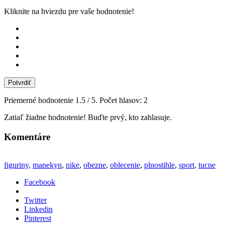
Kliknite na hviezdu pre vaše hodnotenie!
Potvrdiť
Priemerné hodnotenie
1.5
/ 5. Počet hlasov:
2
Zatiaľ žiadne hodnotenie! Buďte prvý, kto zahlasuje.
Komentáre
figuriny
,
manekyn
,
nike
,
obezne
,
oblecenie
,
plnostihle
,
sport
,
tucne
Facebook
Twitter
Linkedin
Pinterest