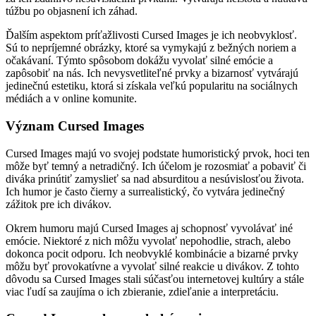
túžbu po objasnení ich záhad.
Ďalším aspektom príťažlivosti Cursed Images je ich neobvyklosť.
Sú to nepríjemné obrázky, ktoré sa vymykajú z bežných noriem a
očakávaní. Týmto spôsobom dokážu vyvolať silné emócie a
zapôsobiť na nás. Ich nevysvetliteľné prvky a bizarnosť vytvárajú
jedinečnú estetiku, ktorá si získala veľkú popularitu na sociálnych
médiách a v online komunite.
Význam Cursed Images
Cursed Images majú vo svojej podstate humoristický prvok, hoci ten
môže byť temný a netradičný. Ich účelom je rozosmiať a pobaviť či
diváka prinútiť zamyslieť sa nad absurditou a nesúvislosťou života.
Ich humor je často čierny a surrealistický, čo vytvára jedinečný
zážitok pre ich divákov.
Okrem humoru majú Cursed Images aj schopnosť vyvolávať iné
emócie. Niektoré z nich môžu vyvolať nepohodlie, strach, alebo
dokonca pocit odporu. Ich neobvyklé kombinácie a bizarné prvky
môžu byť provokatívne a vyvolať silné reakcie u divákov. Z tohto
dôvodu sa Cursed Images stali súčasťou internetovej kultúry a stále
viac ľudí sa zaujíma o ich zbieranie, zdieľanie a interpretáciu.