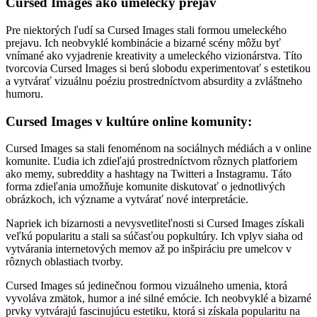
Cursed Images ako umelecký prejav
Pre niektorých ľudí sa Cursed Images stali formou umeleckého
prejavu. Ich neobvyklé kombinácie a bizarné scény môžu byť
vnímané ako vyjadrenie kreativity a umeleckého vizionárstva. Títo
tvorcovia Cursed Images si berú slobodu experimentovať s estetikou
a vytvárať vizuálnu poéziu prostredníctvom absurdity a zvláštneho
humoru.
Cursed Images v kultúre online komunity:
Cursed Images sa stali fenoménom na sociálnych médiách a v online
komunite. Ľudia ich zdieľajú prostredníctvom rôznych platforiem
ako memy, subreddity a hashtagy na Twitteri a Instagramu. Táto
forma zdieľania umožňuje komunite diskutovať o jednotlivých
obrázkoch, ich význame a vytvárať nové interpretácie.
Napriek ich bizarnosti a nevysvetliteľnosti si Cursed Images získali
veľkú popularitu a stali sa súčasťou popkultúry. Ich vplyv siaha od
vytvárania internetových memov až po inšpiráciu pre umelcov v
rôznych oblastiach tvorby.
Cursed Images sú jedinečnou formou vizuálneho umenia, ktorá
vyvoláva zmätok, humor a iné silné emócie. Ich neobvyklé a bizarné
prvky vytvárajú fascinujúcu estetiku, ktorá si získala popularitu na