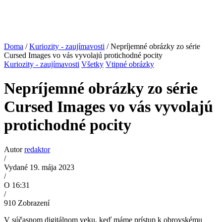
Doma
/
Kuriozity - zaujímavosti
/ Nepríjemné obrázky zo série
Cursed Images vo vás vyvolajú protichodné pocity
Kuriozity - zaujímavosti
Všetky
Vtipné obrázky
Nepríjemné obrázky zo série
Cursed Images vo vás vyvolajú
protichodné pocity
Autor
redaktor
/
Vydané 19. mája 2023
/
O 16:31
/
910
Zobrazení
V súčasnom digitálnom veku, keď máme prístup k obrovskému