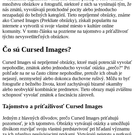
množstvu obrázkov a fotografií, niektoré z nich sa vynímajú tým, že
nás zmätú, vyvolávajú protichodné pocity alebo jednoducho
nezapadajú do bežných kategórií. Tieto nepríjemné obrázky, známe
ako Cursed Images (Prekliate obrázky), získali popularitu na
internete a vytvorili si svoje vlastné miesto v kultúre online
komunity. V tomto článku sa pozrieme na tajomstvo a príťažlivosť
týchto nevysvetliteľných obrázkov.
Čo sú Cursed Images?
Cursed Images sú nepríjemné obrázky, ktoré majú potenciál vyvolať
nepohodlie, zmätok alebo jednoducho vyvolať otázku „prečo?“ Pri
pohľade na ne sa často cítime nepohodlne, pretože ich obsah je
nejasný, nezmyselný alebo dokonca duchovne rušivý. Môžu to byť
fotografie z bežného života, ktoré zachytávajú bizarné okamihy
alebo neobvyklé kombinácie predmetov. Tieto obrazy majú zvláštnu
schopnosť vyvolať zmätok a fascináciu zároveň.
Tajomstvo a príťažlivosť Cursed Images
Jedným z hlavných dôvodov, prečo Cursed Images priťahujú
pozornosť, je ich tajomstvo. Obrázky vytvárajú otázky a umožňujú
divákom rozvíjať svoju vlastnú predstavivosť pri hľadaní významu
za ich zdanlivo nesúvisiacimi prvkami. Vytvárajú neistotu a nutkavú