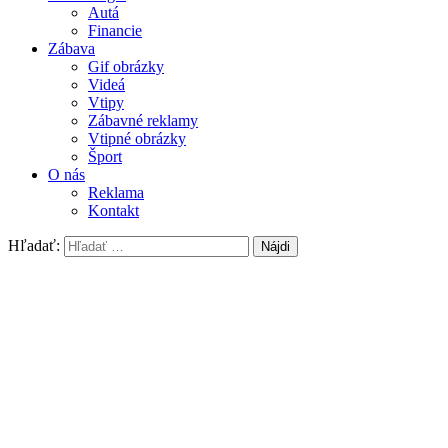
Autá
Financie
Zábava
Gif obrázky
Videá
Vtipy
Zábavné reklamy
Vtipné obrázky
Šport
O nás
Reklama
Kontakt
Hľadať: