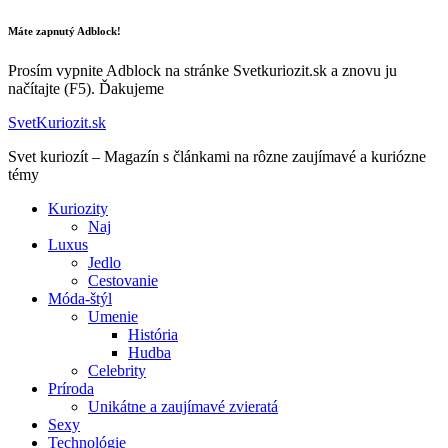
Máte zapnutý Adblock!
Prosím vypnite Adblock na stránke Svetkuriozit.sk a znovu ju
načítajte (F5). Ďakujeme
SvetKuriozit.sk
Svet kuriozít – Magazín s článkami na rôzne zaujímavé a kuriózne
témy
Kuriozity
Naj
Luxus
Jedlo
Cestovanie
Móda-štýl
Umenie
História
Hudba
Celebrity
Príroda
Unikátne a zaujímavé zvieratá
Sexy
Technológie