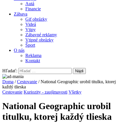
Autá
Financie
Zábava
Gif obrázky
Videá
Vtipy
Zábavné reklamy
Vtipné obrázky
Šport
O nás
Reklama
Kontakt
Hľadať:
Doma
/
Cestovanie
/ National Geographic urobil titulku, ktorej
každý tlieska
Cestovanie
Kuriozity - zaujímavosti
Všetky
National Geographic urobil
titulku, ktorej každý tlieska