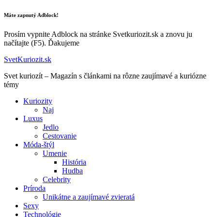
Máte zapnutý Adblock!
Prosím vypnite Adblock na stránke Svetkuriozit.sk a znovu ju
načítajte (F5). Ďakujeme
SvetKuriozit.sk
Svet kuriozít – Magazín s článkami na rôzne zaujímavé a kuriózne
témy
Kuriozity
Naj
Luxus
Jedlo
Cestovanie
Móda-štýl
Umenie
História
Hudba
Celebrity
Príroda
Unikátne a zaujímavé zvieratá
Sexy
Technológie