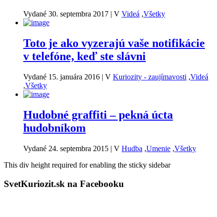
Vydané 30. septembra 2017
|
V
Videá
,
Všetky
Toto je ako vyzerajú vaše notifikácie
v telefóne, keď ste slávni
Vydané 15. januára 2016
|
V
Kuriozity - zaujímavosti
,
Videá
,
Všetky
Hudobné graffiti – pekná úcta
hudobníkom
Vydané 24. septembra 2015
|
V
Hudba
,
Umenie
,
Všetky
This div height required for enabling the sticky sidebar
SvetKuriozit.sk na Facebooku