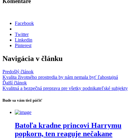
Komentáre
Facebook
Twitter
Linkedin
Pinterest
Navigácia v článku
Predošlý článok
Kvalita životného prostredia by nám nemala byť ľahostajná
Ďalší článok
Kvalitná a bezpečná preprava pre všetky podnikateľské subjekty
Bude sa vám tiež páčiť
Batoľa kradne princovi Harrymu
popkorn, ten reaguje nečakane