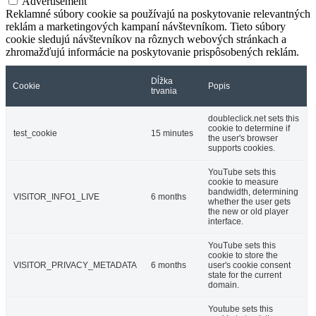
Advertisement
Reklamné súbory cookie sa používajú na poskytovanie relevantných
reklám a marketingových kampaní návštevníkom. Tieto súbory
cookie sledujú návštevníkov na rôznych webových stránkach a
zhromažďujú informácie na poskytovanie prispôsobených reklám.
Dĺžka
Cookie
Popis
trvania
doubleclick.net sets this
cookie to determine if
test_cookie
15 minutes
the user's browser
supports cookies.
YouTube sets this
cookie to measure
bandwidth, determining
VISITOR_INFO1_LIVE
6 months
whether the user gets
the new or old player
interface.
YouTube sets this
cookie to store the
VISITOR_PRIVACY_METADATA
6 months
user's cookie consent
state for the current
domain.
Youtube sets this