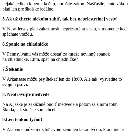
nejaké jedlo a k nemu kečup, porušíte zákon. Našťastie, tento zákon
platí len pre školské jedálne.
5.Ak už chcete niekoho zabiť, tak bez nepriestrelnej vesty!
V New Jersey platí zákaz nosiť nepriestrelnú vestu, v momente keď
spáchate vraždu.
6.Spanie na chladničke
V Pennsylvánii vás môže dostať za mreže nevinný spánok
na chladničke. Ehm, spať na chladničke?!
7.Štekanie
V Arkansase môžu psy štekať len do 18:00. Ale tak, vysvetlite to
svojmu psovi.
8. Neotravujte medvede
Na Aljaške je zakázané budiť medvede a potom sa s nimi fotiť.
Škoda, tak strašne som chcel.
9.Len tenkou tyčou!
V Alabame môže muž biť svoju ženu len takou tyčou, ktorá nie je