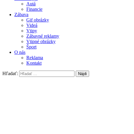
Autá
Financie
Zábava
Gif obrázky
Videá
Vtipy
Zábavné reklamy
Vtipné obrázky
Šport
O nás
Reklama
Kontakt
Hľadať: