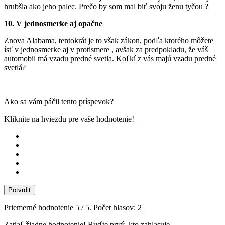
hrubšia ako jeho palec. Prečo by som mal biť svoju ženu tyčou ?
10. V jednosmerke aj opačne
Znova Alabama, tentokrát je to však zákon, podľa ktorého môžete
ísť v jednosmerke aj v protismere , avšak za predpokladu, že váš
automobil má vzadu predné svetla. Koľkí z vás majú vzadu predné
svetlá?
Ako sa vám páčil tento príspevok?
Kliknite na hviezdu pre vaše hodnotenie!
Potvrdiť
Priemerné hodnotenie
5
/ 5. Počet hlasov:
2
Zatiaľ žiadne hodnotenie! Buďte prvý, kto zahlasuje.