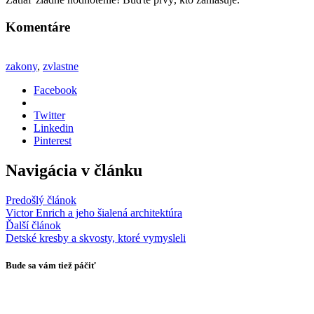
Komentáre
zakony
,
zvlastne
Facebook
Twitter
Linkedin
Pinterest
Navigácia v článku
Predošlý článok
Victor Enrich a jeho šialená architektúra
Ďalší článok
Detské kresby a skvosty, ktoré vymysleli
Bude sa vám tiež páčiť