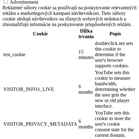
Advertisement
Reklamné súbory cookie sa používajú na poskytovanie relevantných
reklám a marketingových kampaní návštevníkom. Tieto súbory
cookie sledujú návštevníkov na rôznych webových stránkach a
zhromažďujú informácie na poskytovanie prispôsobených reklám.
Dĺžka
Cookie
Popis
trvania
doubleclick.net sets
this cookie to
15
test_cookie
determine if the
minutes
user's browser
supports cookies.
YouTube sets this
cookie to measure
bandwidth,
6
VISITOR_INFO1_LIVE
determining whether
months
the user gets the
new or old player
interface.
YouTube sets this
cookie to store the
6
VISITOR_PRIVACY_METADATA
user's cookie
months
consent state for the
current domain.