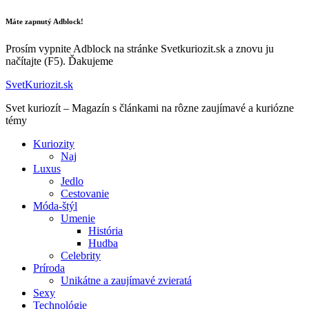
Máte zapnutý Adblock!
Prosím vypnite Adblock na stránke Svetkuriozit.sk a znovu ju
načítajte (F5). Ďakujeme
SvetKuriozit.sk
Svet kuriozít – Magazín s článkami na rôzne zaujímavé a kuriózne
témy
Kuriozity
Naj
Luxus
Jedlo
Cestovanie
Móda-štýl
Umenie
História
Hudba
Celebrity
Príroda
Unikátne a zaujímavé zvieratá
Sexy
Technológie