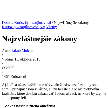
Doma
/
Kuriozity - zaujímavosti
/ Najzvláštnejšie zákony
Kuriozity - zaujímavosti
Naj
Všetky
Najzvláštnejšie zákony
Autor
Jakub Molčan
/
Vydané 11. októbra 2015
/
O 20:00
/
1465
Zobrazení
Aj keď sa už asi každému z nás zdalo že slovenské zákony sú…
ehm…prinajmenšom zvláštne, aj tak to ešte nie je nič niektorým
krajinám, ktoré dokážu zakazovať ľudom aj veci, na ktoré by zrejme
ani nepomysleli.
1.Zákaz nosenia žltého oblečenia