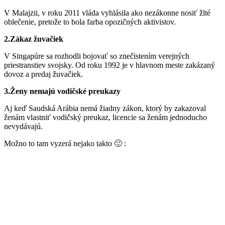
V Malajzii, v roku 2011 vláda vyhlásila ako nezákonne nosiť žlté
oblečenie, pretože to bola farba opozičných aktivistov.
2.Zákaz žuvačiek
V Singapúre sa rozhodli bojovať so znečistením verejných
priestranstiev svojsky. Od roku 1992 je v hlavnom meste zakázaný
dovoz a predaj žuvačiek.
3.Ženy nemajú vodičské preukazy
Aj keď Saudská Arábia nemá žiadny zákon, ktorý by zakazoval
ženám vlastniť vodičský preukaz, licencie sa ženám jednoducho
nevydávajú.
Možno to tam vyzerá nejako takto 🙂 :