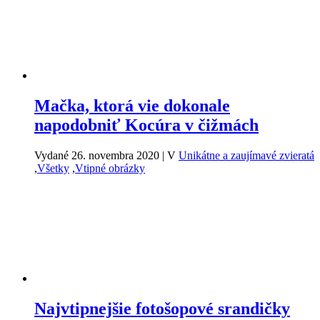
Mačka, ktorá vie dokonale
napodobniť Kocúra v čižmách
Vydané 26. novembra 2020
|
V
Unikátne a zaujímavé zvieratá
,
Všetky
,
Vtipné obrázky
Najvtipnejšie fotošopové srandičky