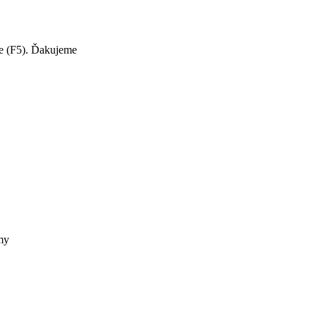
te (F5). Ďakujeme
my