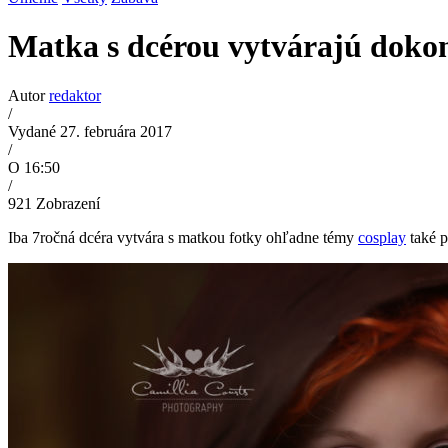
Matka s dcérou vytvárajú dokon
Autor
redaktor
/
Vydané 27. februára 2017
/
O 16:50
/
921
Zobrazení
Iba 7ročná dcéra vytvára s matkou fotky ohľadne témy
cosplay
také p