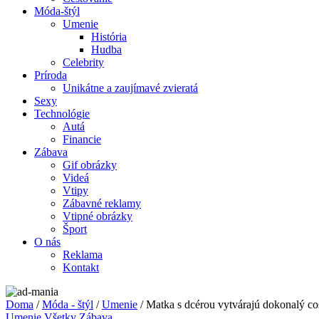
Móda-štýl
Umenie
História
Hudba
Celebrity
Príroda
Unikátne a zaujímavé zvieratá
Sexy
Technológie
Autá
Financie
Zábava
Gif obrázky
Videá
Vtipy
Zábavné reklamy
Vtipné obrázky
Šport
O nás
Reklama
Kontakt
Doma
/
Móda - štýl
/
Umenie
/ Matka s dcérou vytvárajú dokonalý co
Umenie
Všetky
Zábava