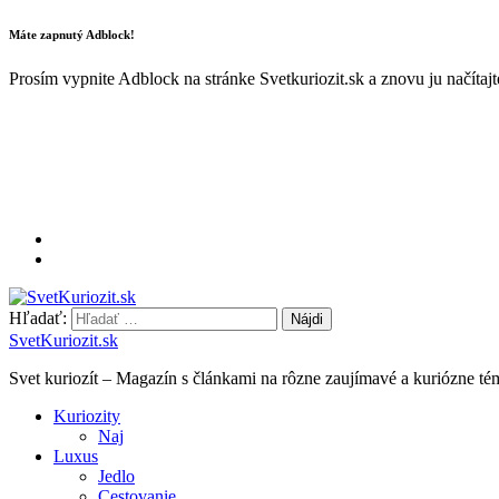
Máte zapnutý Adblock!
Prosím vypnite Adblock na stránke Svetkuriozit.sk a znovu ju načítaj
Hľadať:
SvetKuriozit.sk
Svet kuriozít – Magazín s článkami na rôzne zaujímavé a kuriózne té
Kuriozity
Naj
Luxus
Jedlo
Cestovanie