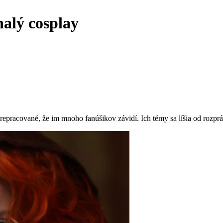
alý cosplay
repracované, že im mnoho fanúšikov závidí. Ich témy sa líšia od rozpr