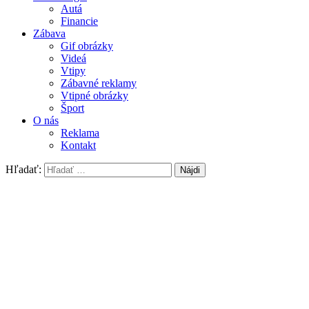
Autá
Financie
Zábava
Gif obrázky
Videá
Vtipy
Zábavné reklamy
Vtipné obrázky
Šport
O nás
Reklama
Kontakt
Hľadať: