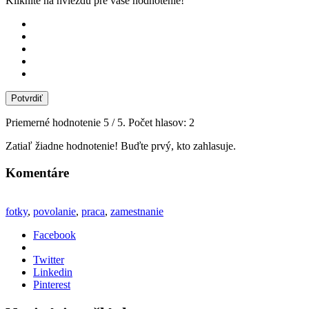
Kliknite na hviezdu pre vaše hodnotenie!
Potvrdiť
Priemerné hodnotenie
5
/ 5. Počet hlasov:
2
Zatiaľ žiadne hodnotenie! Buďte prvý, kto zahlasuje.
Komentáre
fotky
,
povolanie
,
praca
,
zamestnanie
Facebook
Twitter
Linkedin
Pinterest