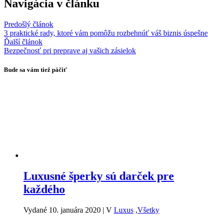
Navigácia v článku
Predošlý článok
3 praktické rady, ktoré vám pomôžu rozbehnúť váš biznis úspešne
Ďalší článok
Bezpečnosť pri preprave aj vašich zásielok
Bude sa vám tiež páčiť
Luxusné šperky sú darček pre
každého
Vydané 10. januára 2020
|
V
Luxus
,
Všetky