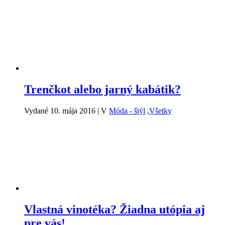
Trenčkot alebo jarný kabátik?
Vydané 10. mája 2016
|
V
Móda - štýl
,
Všetky
Vlastná vinotéka? Žiadna utópia aj
pre vás!