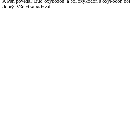
A Pán povedal: Buď oxykodón, a bol oxykodón a oxykodón bol
dobrý. Všetci sa radovali.