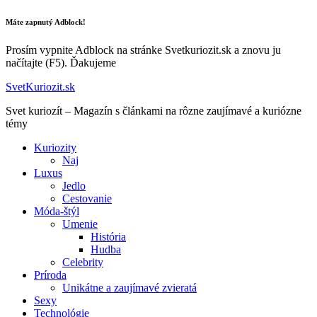
Máte zapnutý Adblock!
Prosím vypnite Adblock na stránke Svetkuriozit.sk a znovu ju
načítajte (F5). Ďakujeme
SvetKuriozit.sk
Svet kuriozít – Magazín s článkami na rôzne zaujímavé a kuriózne
témy
Kuriozity
Naj
Luxus
Jedlo
Cestovanie
Móda-štýl
Umenie
História
Hudba
Celebrity
Príroda
Unikátne a zaujímavé zvieratá
Sexy
Technológie