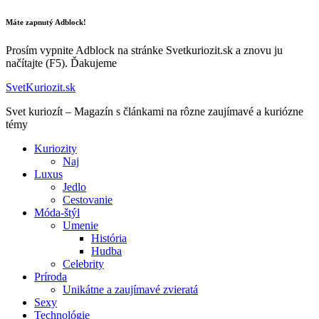
Máte zapnutý Adblock!
Prosím vypnite Adblock na stránke Svetkuriozit.sk a znovu ju
načítajte (F5). Ďakujeme
SvetKuriozit.sk
Svet kuriozít – Magazín s článkami na rôzne zaujímavé a kuriózne
témy
Kuriozity
Naj
Luxus
Jedlo
Cestovanie
Móda-štýl
Umenie
História
Hudba
Celebrity
Príroda
Unikátne a zaujímavé zvieratá
Sexy
Technológie