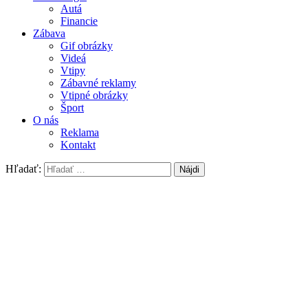
Autá
Financie
Zábava
Gif obrázky
Videá
Vtipy
Zábavné reklamy
Vtipné obrázky
Šport
O nás
Reklama
Kontakt
Hľadať: