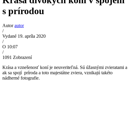
Krása divokých koní v spojení
s prírodou
Autor
autor
/
Vydané 19. apríla 2020
/
O 10:07
/
1091
Zobrazení
Krása a vznešenosť koní je neuveriteľná. Sú úžasnými zvieratami a
ak sa spojí príroda a toto majestátne zviera, vznikajú takéto
nádherné fotografie.