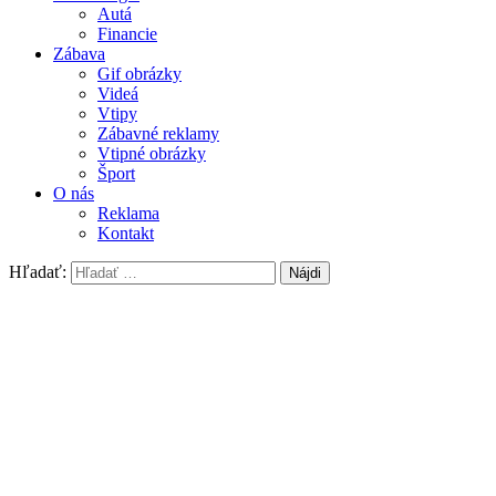
Autá
Financie
Zábava
Gif obrázky
Videá
Vtipy
Zábavné reklamy
Vtipné obrázky
Šport
O nás
Reklama
Kontakt
Hľadať: