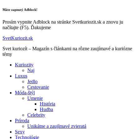
Máte zapnutý Adblock!
Prosím vypnite Adblock na stránke Svetkuriozit.sk a znovu ju
načítajte (F5). Ďakujeme
SvetKuriozit.sk
Svet kuriozít – Magazín s článkami na rôzne zaujímavé a kuriózne
témy
Kuriozity
Naj
Luxus
Jedlo
Cestovanie
Móda-štýl
Umenie
História
Hudba
Celebrity
Príroda
Unikátne a zaujímavé zvieratá
Sexy
Technológie