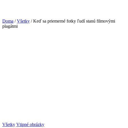
Doma
/
Všetky
/ Keď sa priemerné fotky ľudí stanú filmovými
plagátmi
Všetky
Vtipné obrázky