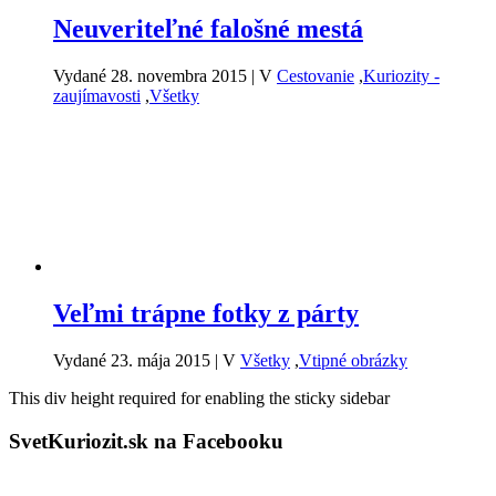
Neuveriteľné falošné mestá
Vydané 28. novembra 2015
|
V
Cestovanie
,
Kuriozity -
zaujímavosti
,
Všetky
Veľmi trápne fotky z párty
Vydané 23. mája 2015
|
V
Všetky
,
Vtipné obrázky
This div height required for enabling the sticky sidebar
SvetKuriozit.sk na Facebooku