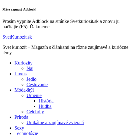
Máte zapnutý Adblock!
Prosím vypnite Adblock na stránke Svetkuriozit.sk a znovu ju
načítajte (F5). Ďakujeme
SvetKuriozit.sk
Svet kuriozít – Magazín s článkami na rôzne zaujímavé a kuriózne
témy
Kuriozity
Naj
Luxus
Jedlo
Cestovanie
Móda-štýl
Umenie
História
Hudba
Celebrity
Príroda
Unikátne a zaujímavé zvieratá
Sexy
Technológie