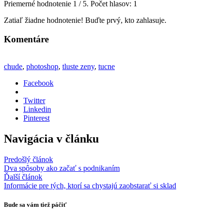
Priemerné hodnotenie
1
/ 5. Počet hlasov:
1
Zatiaľ žiadne hodnotenie! Buďte prvý, kto zahlasuje.
Komentáre
chude
,
photoshop
,
tluste zeny
,
tucne
Facebook
Twitter
Linkedin
Pinterest
Navigácia v článku
Predošlý článok
Dva spôsoby ako začať s podnikaním
Ďalší článok
Informácie pre tých, ktorí sa chystajú zaobstarať si sklad
Bude sa vám tiež páčiť