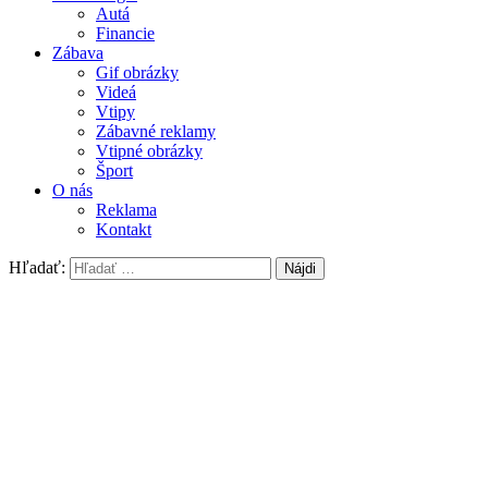
Autá
Financie
Zábava
Gif obrázky
Videá
Vtipy
Zábavné reklamy
Vtipné obrázky
Šport
O nás
Reklama
Kontakt
Hľadať: