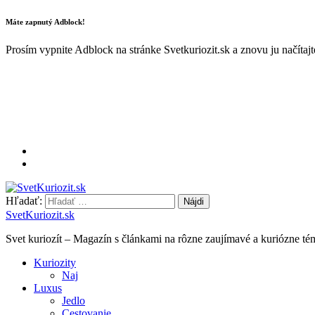
Máte zapnutý Adblock!
Prosím vypnite Adblock na stránke Svetkuriozit.sk a znovu ju načítaj
Hľadať:
SvetKuriozit.sk
Svet kuriozít – Magazín s článkami na rôzne zaujímavé a kuriózne té
Kuriozity
Naj
Luxus
Jedlo
Cestovanie