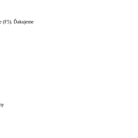
te (F5). Ďakujeme
my