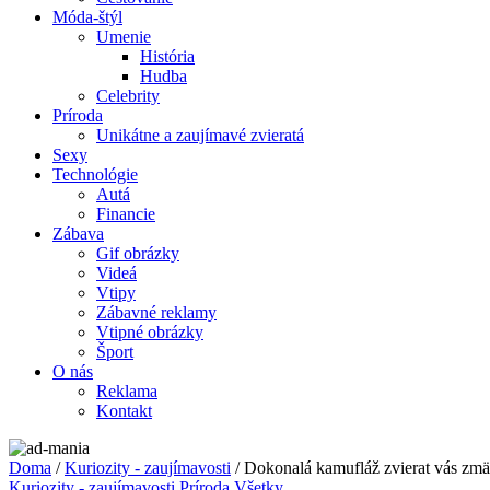
Móda-štýl
Umenie
História
Hudba
Celebrity
Príroda
Unikátne a zaujímavé zvieratá
Sexy
Technológie
Autá
Financie
Zábava
Gif obrázky
Videá
Vtipy
Zábavné reklamy
Vtipné obrázky
Šport
O nás
Reklama
Kontakt
Doma
/
Kuriozity - zaujímavosti
/ Dokonalá kamufláž zvierat vás zmä
Kuriozity - zaujímavosti
Príroda
Všetky