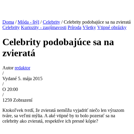
Doma
/
Móda - štýl
/
Celebrity
/ Celebrity podobajúce sa na zvieratá
Celebrity
Kuriozity - zaujímavosti
Príroda
Všetky
Vtipné obrázky
Celebrity podobajúce sa na
zvieratá
Autor
redaktor
/
Vydané 5. mája 2015
/
O 20:00
/
1259
Zobrazení
Ktokoľvek tvrdí, že zvieratá nemôžu vyjadriť niečo len výrazom
tváre, sa veľmi mýlia. A aké vtipné by to bolo pozerať sa na
celebrity ako zvieratá, respektíve ich presné kópie?