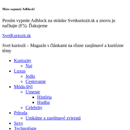
Máte zapnutý Adblock!
Prosím vypnite Adblock na stránke Svetkuriozit.sk a znovu ju
načítajte (F5). Ďakujeme
SvetKuriozit.sk
Svet kuriozít – Magazín s článkami na rôzne zaujímavé a kuriózne
témy
Kuriozity
Naj
Luxus
Jedlo
Cestovanie
Móda-štýl
Umenie
História
Hudba
Celebrity
Príroda
Unikátne a zaujímavé zvieratá
Sexy
Technológie