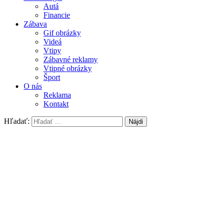
Autá
Financie
Zábava
Gif obrázky
Videá
Vtipy
Zábavné reklamy
Vtipné obrázky
Šport
O nás
Reklama
Kontakt
Hľadať: