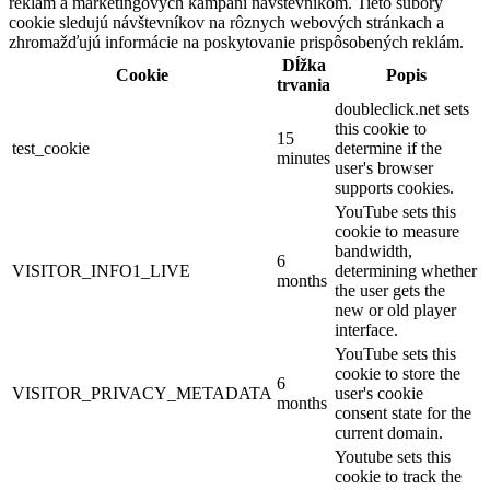
reklám a marketingových kampaní návštevníkom. Tieto súbory
cookie sledujú návštevníkov na rôznych webových stránkach a
zhromažďujú informácie na poskytovanie prispôsobených reklám.
Dĺžka
Cookie
Popis
trvania
doubleclick.net sets
this cookie to
15
test_cookie
determine if the
minutes
user's browser
supports cookies.
YouTube sets this
cookie to measure
bandwidth,
6
VISITOR_INFO1_LIVE
determining whether
months
the user gets the
new or old player
interface.
YouTube sets this
cookie to store the
6
VISITOR_PRIVACY_METADATA
user's cookie
months
consent state for the
current domain.
Youtube sets this
cookie to track the