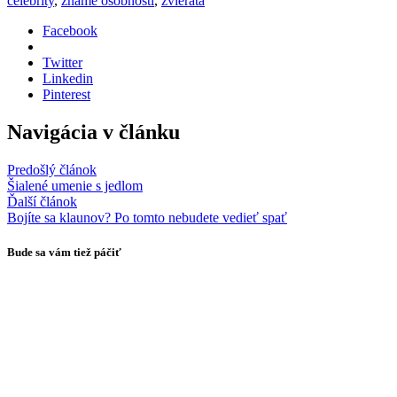
celebrity
,
zname osobnosti
,
zvierata
Facebook
Twitter
Linkedin
Pinterest
Navigácia v článku
Predošlý článok
Šialené umenie s jedlom
Ďalší článok
Bojíte sa klaunov? Po tomto nebudete vedieť spať
Bude sa vám tiež páčiť