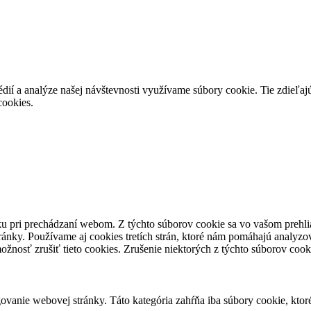
dií a analýze našej návštevnosti využívame súbory cookie. Tie zdieľajú
cookies.
u pri prechádzaní webom. Z týchto súborov cookie sa vo vašom prehlia
ánky. Používame aj cookies tretích strán, ktoré nám pomáhajú analyzo
žnosť zrušiť tieto cookies. Zrušenie niektorých z týchto súborov cook
vanie webovej stránky. Táto kategória zahŕňa iba súbory cookie, kto