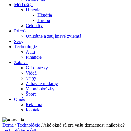
Móda-štýl
Umenie
História
Hudba
Celebrity
Príroda
Unikátne a zaujímavé zvieratá
Sexy
Technológie
Autá
Financie
Zábava
Gif obrázky
Videá
Vtipy
Zábavné reklamy
Vtipné obrázky
Šport
O nás
Reklama
Kontakt
Doma
/
Technológie
/ Aké okná sú pre vašu domácnosť najlepšie?
Technológie
Všetky