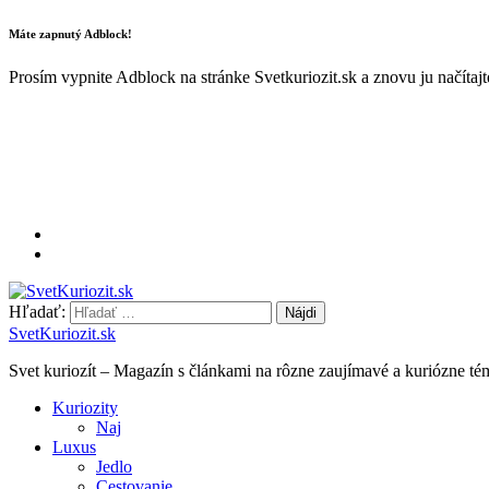
Máte zapnutý Adblock!
Prosím vypnite Adblock na stránke Svetkuriozit.sk a znovu ju načítaj
Hľadať:
SvetKuriozit.sk
Svet kuriozít – Magazín s článkami na rôzne zaujímavé a kuriózne té
Kuriozity
Naj
Luxus
Jedlo
Cestovanie