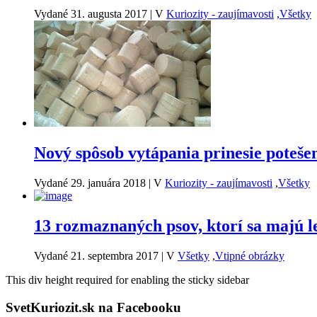
Vydané 31. augusta 2017
|
V
Kuriozity - zaujímavosti
,
Všetky
Nový spôsob vytápania prinesie potešen
Vydané 29. januára 2018
|
V
Kuriozity - zaujímavosti
,
Všetky
13 rozmaznaných psov, ktorí sa majú l
Vydané 21. septembra 2017
|
V
Všetky
,
Vtipné obrázky
This div height required for enabling the sticky sidebar
SvetKuriozit.sk na Facebooku