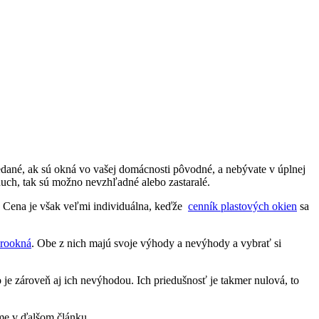
edané, ak sú okná vo vašej domácnosti pôvodné, a nebývate v úplnej
duch, tak sú možno nevzhľadné alebo zastaralé.
li. Cena je však veľmi individuálna, keďže
cenník plastových okien
sa
rookná
. Obe z nich majú svoje výhody a nevýhody a vybrať si
 je zároveň aj ich nevýhodou. Ich priedušnosť je takmer nulová, to
eme v ďalšom článku.