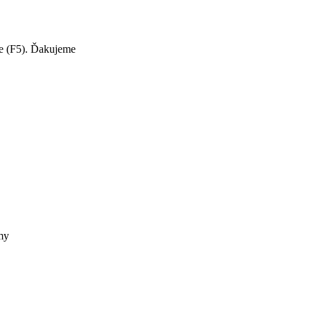
te (F5). Ďakujeme
my