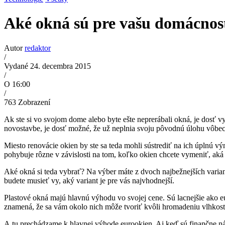
Aké okná sú pre vašu domácnosť
Autor
redaktor
/
Vydané 24. decembra 2015
/
O 16:00
/
763
Zobrazení
Ak ste si vo svojom dome alebo byte ešte neprerábali okná, je dosť
novostavbe, je dosť možné, že už neplnia svoju pôvodnú úlohu vôbec 
Miesto renovácie okien by ste sa teda mohli sústrediť na ich úplnú v
pohybuje rôzne v závislosti na tom, koľko okien chcete vymeniť, aká 
Aké okná si teda vybrať? Na výber máte z dvoch najbežnejších varian
budete musieť vy, aký variant je pre vás najvhodnejší.
Plastové okná majú hlavnú výhodu vo svojej cene. Sú lacnejšie ako eu
znamená, že sa vám okolo nich môže tvoriť kvôli hromadeniu vlhkosti
A tu prechádzame k hlavnej výhode eurookien. Aj keď sú finančne nár