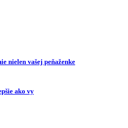
ie nielen vašej peňaženke
epšie ako vy