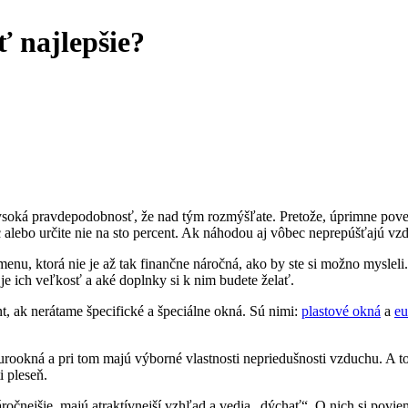
 najlepšie?
 vysoká pravdepodobnosť, že nad tým rozmýšľate. Pretože, úprimne pov
alebo určite nie na sto percent. Ak náhodou aj vôbec neprepúšťajú vz
ýmenu, ktorá nie je až tak finančne náročná, ako by ste si možno mysle
je ich veľkosť a aké doplnky si k nim budete želať.
t, ak nerátame špecifické a špeciálne okná. Sú nimi:
plastové okná
a
eu
rookná a pri tom majú výborné vlastnosti nepriedušnosti vzduchu. A to
 pleseň.
očnejšie, majú atraktívnejší vzhľad a vedia „dýchať“. O nich si povi