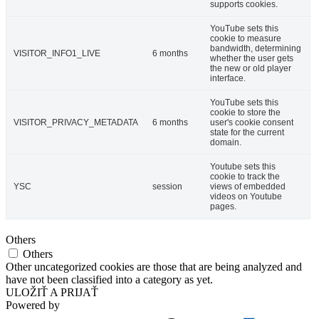
supports cookies.
YouTube sets this
cookie to measure
bandwidth, determining
VISITOR_INFO1_LIVE
6 months
whether the user gets
the new or old player
interface.
YouTube sets this
cookie to store the
VISITOR_PRIVACY_METADATA
6 months
user's cookie consent
state for the current
domain.
Youtube sets this
cookie to track the
YSC
session
views of embedded
videos on Youtube
pages.
Others
Others
Other uncategorized cookies are those that are being analyzed and
have not been classified into a category as yet.
ULOŽIŤ A PRIJAŤ
Powered by