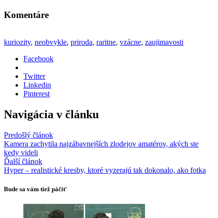
Komentáre
kuriozity
,
neobvykle
,
priroda
,
raritne
,
vzácne
,
zaujimavosti
Facebook
Twitter
Linkedin
Pinterest
Navigácia v článku
Predošlý článok
Kamera zachytila najzábavnejších zlodejov amatérov, akých ste
kedy videli
Ďalší článok
Hyper – realistické kresby, ktoré vyzerajú tak dokonalo, ako fotka
Bude sa vám tiež páčiť