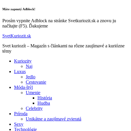
Máte zapnutý Adblock!
Prosím vypnite Adblock na stránke Svetkuriozit.sk a znovu ju
načítajte (F5). Ďakujeme
SvetKuriozit.sk
Svet kuriozít – Magazín s článkami na rôzne zaujímavé a kuriózne
témy
Kuriozity
Naj
Luxus
Jedlo
Cestovanie
Móda-štýl
Umenie
História
Hudba
Celebrity
Príroda
Unikátne a zaujímavé zvieratá
Sexy
Technológie