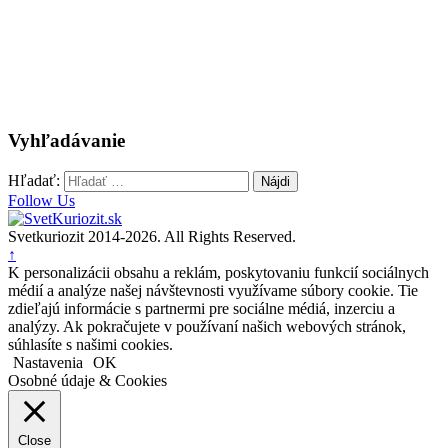
Vyhľadávanie
Hľadať:
Follow Us
Svetkuriozit 2014-2026. All Rights Reserved.
↑
K personalizácii obsahu a reklám, poskytovaniu funkcií sociálnych
médií a analýze našej návštevnosti využívame súbory cookie. Tie
zdieľajú informácie s partnermi pre sociálne médiá, inzerciu a
analýzy. Ak pokračujete v používaní našich webových stránok,
súhlasíte s našimi cookies.
Nastavenia
OK
Osobné údaje & Cookies
Close