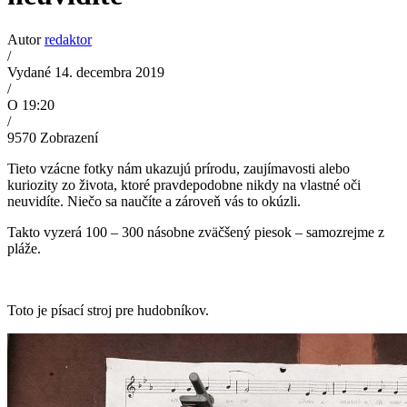
Autor
redaktor
/
Vydané 14. decembra 2019
/
O 19:20
/
9570
Zobrazení
Tieto vzácne fotky nám ukazujú prírodu, zaujímavosti alebo
kuriozity zo života, ktoré pravdepodobne nikdy na vlastné oči
neuvidíte. Niečo sa naučíte a zároveň vás to okúzli.
Takto vyzerá 100 – 300 násobne zväčšený piesok – samozrejme z
pláže.
Toto je písací stroj pre hudobníkov.