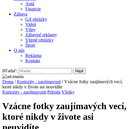
Autá
Financie
Zábava
Gif obrázky
Videá
Vtipy
Zábavné reklamy
Vtipné obrázky
Šport
O nás
Reklama
Kontakt
Hľadať:
Doma
/
Kuriozity - zaujímavosti
/ Vzácne fotky zaujímavých vecí,
ktoré nikdy v živote asi neuvidíte
Kuriozity - zaujímavosti
Príroda
Všetky
Vzácne fotky zaujímavých vecí,
ktoré nikdy v živote asi
neuvidíte