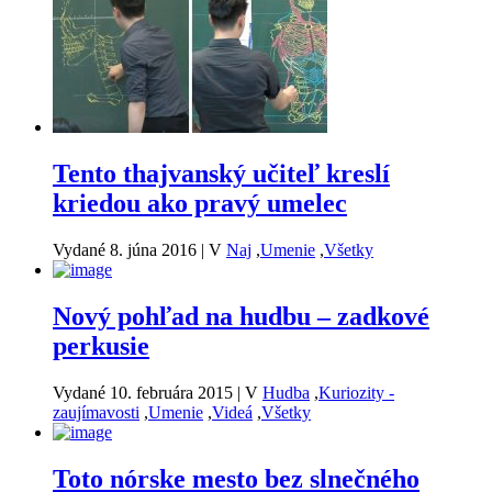
Tento thajvanský učiteľ kreslí
kriedou ako pravý umelec
Vydané 8. júna 2016
|
V
Naj
,
Umenie
,
Všetky
Nový pohľad na hudbu – zadkové
perkusie
Vydané 10. februára 2015
|
V
Hudba
,
Kuriozity -
zaujímavosti
,
Umenie
,
Videá
,
Všetky
Toto nórske mesto bez slnečného