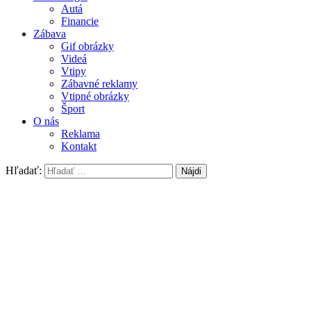
Autá
Financie
Zábava
Gif obrázky
Videá
Vtipy
Zábavné reklamy
Vtipné obrázky
Šport
O nás
Reklama
Kontakt
Hľadať: