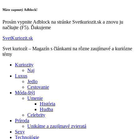
Máte zapnutý Adblock!
Prosím vypnite Adblock na stránke Svetkuriozit.sk a znovu ju
načítajte (F5). Ďakujeme
SvetKuriozit.sk
Svet kuriozít – Magazín s článkami na rôzne zaujímavé a kuriózne
témy
Kuriozity
Naj
Luxus
Jedlo
Cestovanie
Móda-štýl
Umenie
História
Hudba
Celebrity
Príroda
Unikátne a zaujímavé zvieratá
Sexy
Technológie