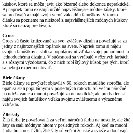
kúskov, ktoré sa môžu javiť ako bizarné alebo dokonca nepraktické.
Aj napriek tomu existujú určité najzvláštnejšie módne kúsky, ktoré
sa predávajú a majú svoju vernú základňu fanúšikov. V tomto
článku sa pozrieme na niektoré z najzvláštnejších módnych kúskov,
ktoré sa naozaj predávajú.
Crocs
Crocs sú často kritizované za svoj zvláštny dizajn a považujú sa za
jedny z najhroznejších topánok na svete. Napriek tomu si nájdu
svojich fanúšikov a stali sa populárnymi vďaka svojej pohodlnosti a
jednoduchému dizajnu. V súčasnosti sa vyrábajú v rôznych farbách
a s rôznymi výzdobami, čo z nich robí štýlový kúsok pre tých, ktorí
sa neboja experimentovať.
Biele čižmy
Biele čižmy sa prvýkrát objavili v 60. rokoch minulého storočia, ale
opäť sa stali populárnymi v posledných rokoch. Sú veľmi náročné
na udržiavanie a mnohí považujú za nepraktické, ale predsa len si
nájdu svojich fanúšikov vďaka svojmu zvláštnemu a výraznému
vzhľadu.
Žlté šaty
Žltá farba je považovaná za veľmi náročnú farbu na nosenie, ale žlté
šaty sa stali módnym hitom v posledných rokoch. Aj keď sa mnohí
ľudia boja nosiť žltú, žlté šaty sú veľmi ženské a svieže a dodávajú