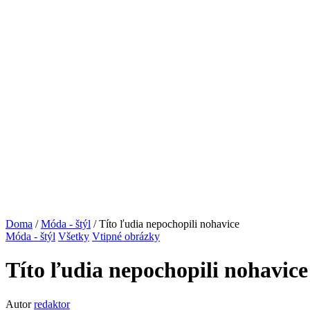
Doma
/
Móda - štýl
/ Títo ľudia nepochopili nohavice
Móda - štýl
Všetky
Vtipné obrázky
Títo ľudia nepochopili nohavice
Autor
redaktor