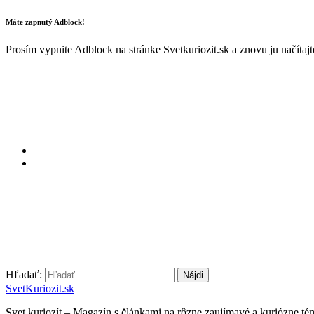
Máte zapnutý Adblock!
Prosím vypnite Adblock na stránke Svetkuriozit.sk a znovu ju načítaj
Hľadať:
SvetKuriozit.sk
Svet kuriozít – Magazín s článkami na rôzne zaujímavé a kuriózne té