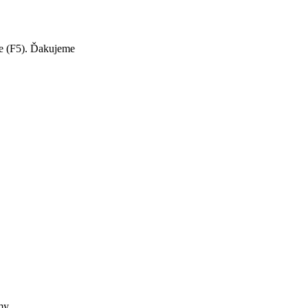
te (F5). Ďakujeme
my