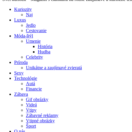
Kuriozity
Naj
Luxus
Jedlo
Cestovanie
Móda-štýl
Umenie
História
Hudba
Celebrity
Príroda
Unikátne a zaujímavé zvieratá
Sexy
Technológie
Autá
Financie
Zábava
Gif obrázky
Videá
Vtipy
Zábavné reklamy
Vtipné obrázky
Šport
O nás