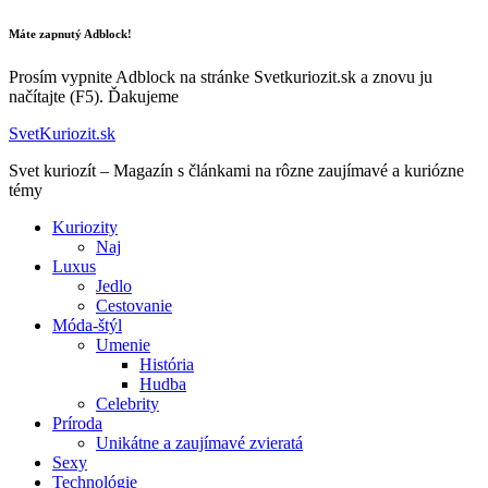
Máte zapnutý Adblock!
Prosím vypnite Adblock na stránke Svetkuriozit.sk a znovu ju
načítajte (F5). Ďakujeme
SvetKuriozit.sk
Svet kuriozít – Magazín s článkami na rôzne zaujímavé a kuriózne
témy
Kuriozity
Naj
Luxus
Jedlo
Cestovanie
Móda-štýl
Umenie
História
Hudba
Celebrity
Príroda
Unikátne a zaujímavé zvieratá
Sexy
Technológie