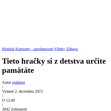
História
Kuriozity - zaujímavosti
Všetky
Zábava
Tieto hračky si z detstva určite
pamätáte
Autor
redaktor
/
Vydané 2. decembra 2015
/
O 12:40
/
3042
Zobrazení