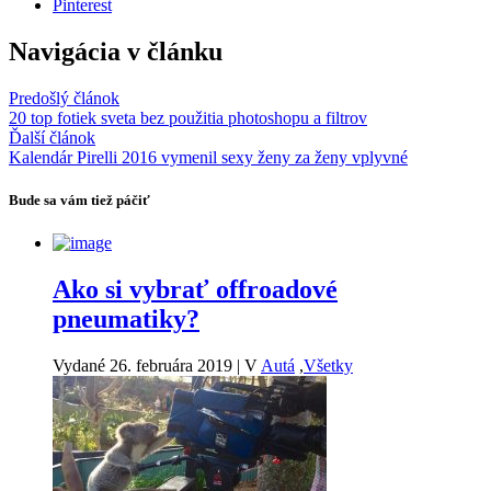
Pinterest
Navigácia v článku
Predošlý článok
20 top fotiek sveta bez použitia photoshopu a filtrov
Ďalší článok
Kalendár Pirelli 2016 vymenil sexy ženy za ženy vplyvné
Bude sa vám tiež páčiť
Ako si vybrať offroadové
pneumatiky?
Vydané 26. februára 2019
|
V
Autá
,
Všetky