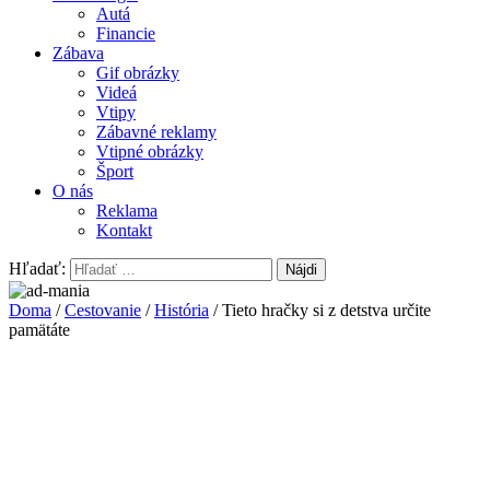
Autá
Financie
Zábava
Gif obrázky
Videá
Vtipy
Zábavné reklamy
Vtipné obrázky
Šport
O nás
Reklama
Kontakt
Hľadať:
Doma
/
Cestovanie
/
História
/ Tieto hračky si z detstva určite
pamätáte