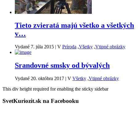
Tieto zvieratá majú všetko a všetkých
v…
Vydané 7. júla 2015
|
V
Príroda
,
Všetky
,
Vtipné obrázky
Srandovné smsky od bývalých
Vydané 20. októbra 2017
|
V
Všetky
,
Vtipné obrázky
This div height required for enabling the sticky sidebar
SvetKuriozit.sk na Facebooku