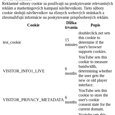
Reklamné súbory cookie sa používajú na poskytovanie relevantných
reklám a marketingových kampaní návštevníkom. Tieto súbory
cookie sledujú návštevníkov na rôznych webových stránkach a
zhromažďujú informácie na poskytovanie prispôsobených reklám.
Dĺžka
Cookie
Popis
trvania
doubleclick.net sets
this cookie to
15
test_cookie
determine if the
minutes
user's browser
supports cookies.
YouTube sets this
cookie to measure
bandwidth,
6
VISITOR_INFO1_LIVE
determining whether
months
the user gets the
new or old player
interface.
YouTube sets this
cookie to store the
6
VISITOR_PRIVACY_METADATA
user's cookie
months
consent state for the
current domain.
Youtube sets this