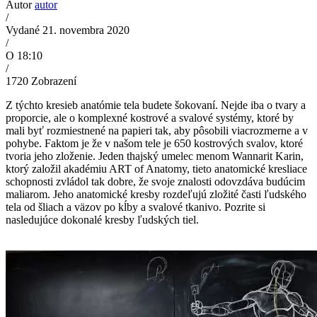
Autor
autor
/
Vydané 21. novembra 2020
/
O 18:10
/
1720
Zobrazení
Z týchto kresieb anatómie tela budete šokovaní. N
ejde iba o tvary a
proporcie, ale o komplexné kostrové a svalové systémy, ktoré by
mali byť rozmiestnené na papieri tak, aby pôsobili viacrozmerne a v
pohybe. Faktom je že v našom tele je 650 kostrových svalov, ktoré
tvoria jeho zloženie. Jeden thajský umelec menom Wannarit Karin,
ktorý založil akadémiu ART of Anatomy, tieto anatomické kresliace
schopnosti zvládol tak dobre, že svoje znalosti odovzdáva budúcim
maliarom. Jeho anatomické kresby rozdeľujú zložité časti ľudského
tela od šliach a väzov po kĺby a svalové tkanivo. Pozrite si
nasledujúce dokonalé kresby ľudských tiel.