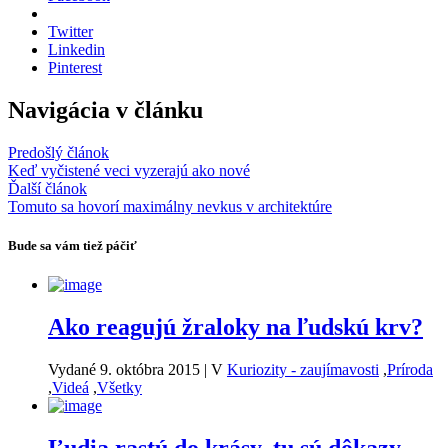
Twitter
Linkedin
Pinterest
Navigácia v článku
Predošlý článok
Keď vyčistené veci vyzerajú ako nové
Ďalší článok
Tomuto sa hovorí maximálny nevkus v architektúre
Bude sa vám tiež páčiť
Ako reagujú žraloky na ľudskú krv?
Vydané 9. októbra 2015
|
V
Kuriozity - zaujímavosti
,
Príroda
,
Videá
,
Všetky