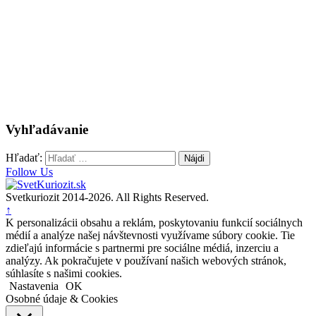
Vyhľadávanie
Hľadať:
Follow Us
Svetkuriozit 2014-2026. All Rights Reserved.
↑
K personalizácii obsahu a reklám, poskytovaniu funkcií sociálnych
médií a analýze našej návštevnosti využívame súbory cookie. Tie
zdieľajú informácie s partnermi pre sociálne médiá, inzerciu a
analýzy. Ak pokračujete v používaní našich webových stránok,
súhlasíte s našimi cookies.
Nastavenia
OK
Osobné údaje & Cookies