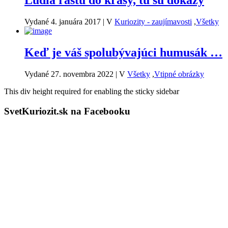
Ľudia rastú do krásy, tu sú dôkazy
Vydané 4. januára 2017
|
V
Kuriozity - zaujímavosti
,
Všetky
Keď je váš spolubývajúci humusák …
Vydané 27. novembra 2022
|
V
Všetky
,
Vtipné obrázky
This div height required for enabling the sticky sidebar
SvetKuriozit.sk na Facebooku