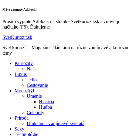
Máte zapnutý Adblock!
Prosím vypnite Adblock na stránke Svetkuriozit.sk a znovu ju
načítajte (F5). Ďakujeme
SvetKuriozit.sk
Svet kuriozít – Magazín s článkami na rôzne zaujímavé a kuriózne
témy
Kuriozity
Naj
Luxus
Jedlo
Cestovanie
Móda-štýl
Umenie
História
Hudba
Celebrity
Príroda
Unikátne a zaujímavé zvieratá
Sexy
Technológie