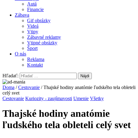
Autá
Financie
Zábava
Gif obrázky
Videá
Vtipy
Zábavné reklamy
Vtipné obrázky
Šport
O nás
Reklama
Kontakt
Hľadať:
Doma
/
Cestovanie
/ Thajské hodiny anatómie ľudského tela obleteli
celý svet
Cestovanie
Kuriozity - zaujímavosti
Umenie
Všetky
Thajské hodiny anatómie
ľudského tela obleteli celý svet