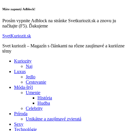
Máte zapnutý Adblock!
Prosím vypnite Adblock na stránke Svetkuriozit.sk a znovu ju
načítajte (F5). Ďakujeme
SvetKuriozit.sk
Svet kuriozít – Magazín s článkami na rôzne zaujímavé a kuriózne
témy
Kuriozity
Naj
Luxus
Jedlo
Cestovanie
Móda-štýl
Umenie
História
Hudba
Celebrity
Príroda
Unikátne a zaujímavé zvieratá
Sexy
Technológie