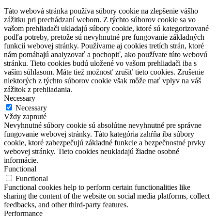
Táto webová stránka používa súbory cookie na zlepšenie vášho
zážitku pri prechádzaní webom. Z týchto súborov cookie sa vo
vašom prehliadači ukladajú súbory cookie, ktoré sú kategorizované
podľa potreby, pretože sú nevyhnutné pre fungovanie základných
funkcií webovej stránky. Používame aj cookies tretích strán, ktoré
nám pomáhajú analyzovať a pochopiť, ako používate túto webovú
stránku. Tieto cookies budú uložené vo vašom prehliadači iba s
vaším súhlasom. Máte tiež možnosť zrušiť tieto cookies. Zrušenie
niektorých z týchto súborov cookie však môže mať vplyv na váš
zážitok z prehliadania.
Necessary
Necessary
Vždy zapnuté
Nevyhnutné súbory cookie sú absolútne nevyhnutné pre správne
fungovanie webovej stránky. Táto kategória zahŕňa iba súbory
cookie, ktoré zabezpečujú základné funkcie a bezpečnostné prvky
webovej stránky. Tieto cookies neukladajú žiadne osobné
informácie.
Functional
Functional
Functional cookies help to perform certain functionalities like
sharing the content of the website on social media platforms, collect
feedbacks, and other third-party features.
Performance