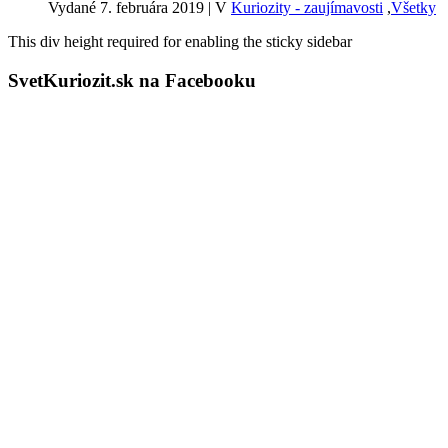
Vydané 7. februára 2019
|
V
Kuriozity - zaujímavosti
,
Všetky
This div height required for enabling the sticky sidebar
SvetKuriozit.sk na Facebooku