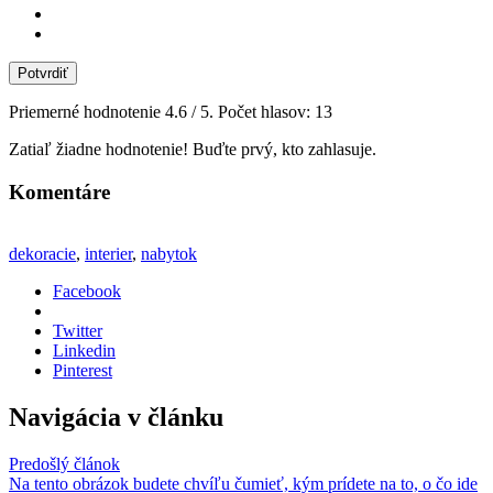
Potvrdiť
Priemerné hodnotenie
4.6
/ 5. Počet hlasov:
13
Zatiaľ žiadne hodnotenie! Buďte prvý, kto zahlasuje.
Komentáre
dekoracie
,
interier
,
nabytok
Facebook
Twitter
Linkedin
Pinterest
Navigácia v článku
Predošlý článok
Na tento obrázok budete chvíľu čumieť, kým prídete na to, o čo ide