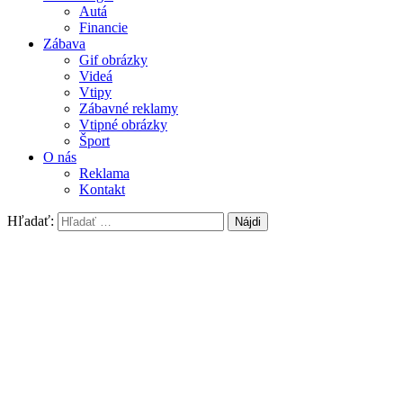
Autá
Financie
Zábava
Gif obrázky
Videá
Vtipy
Zábavné reklamy
Vtipné obrázky
Šport
O nás
Reklama
Kontakt
Hľadať: