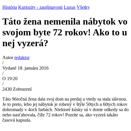
História
Kuriozity - zaujímavosti
Luxus
Všetky
Táto žena nemenila nábytok vo
svojom byte 72 rokov! Ako to u
nej vyzerá?
Autor
redaktor
/
Vydané 18. januára 2016
/
O 19:20
/
2430
Zobrazení
Táto 96ročná žena dala svoj dom na predaj a vtedy sa stala slávnou.
Je to preto, lebo jej nábytok je robený v štýle 50tych a 60tych rokov
dohromady v 4och farbách. Niektoré kúsky sú v dome odkedy sa do
neho nasťahovala, čiže 72 rokov! Pozrite sa, ako vyzerá takáto
časová kapsula.