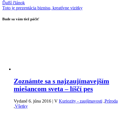
Ďalší článok
Toto je prezentácia biznisu, kreatívne vizitky
Bude sa vám tiež páčiť
Zoznámte sa s najzaujímavejším
miešancom sveta – líščí pes
Vydané 6. júna 2016
|
V
Kuriozity - zaujímavosti
,
Príroda
,
Všetky