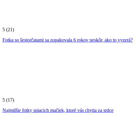
5
(21)
Fotka so šestorčatami sa zopakovala 6 rokov neskôr, ako to vyzerá?
5
(17)
Najmilšie fotky spiacich mačiek, ktoré vás chytia za srdce