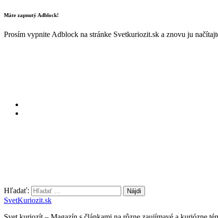
Máte zapnutý Adblock!
Prosím vypnite Adblock na stránke Svetkuriozit.sk a znovu ju načítaj
Hľadať:
SvetKuriozit.sk
Svet kuriozít – Magazín s článkami na rôzne zaujímavé a kuriózne té