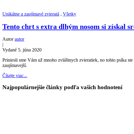
Unikátne a zaujímavé zvieratá
,
Všetky
Tento chrt s extra dlhým nosom si získal s
Autor
autor
|
Vydané 5. júna 2020
Priniesli sme Vám už mnoho zvláštnych zvieratiek, no tohto psíka ste 
zaujímavejší.
Čítajte viac...
Najpopulárnejšie články podľa vašich hodnotení