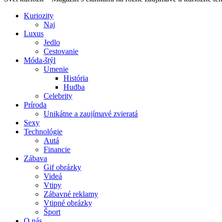
Kuriozity
Naj
Luxus
Jedlo
Cestovanie
Móda-štýl
Umenie
História
Hudba
Celebrity
Príroda
Unikátne a zaujímavé zvieratá
Sexy
Technológie
Autá
Financie
Zábava
Gif obrázky
Videá
Vtipy
Zábavné reklamy
Vtipné obrázky
Šport
O nás