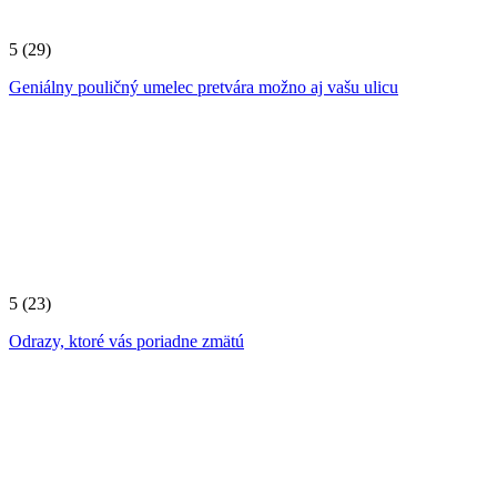
5
(29)
Geniálny pouličný umelec pretvára možno aj vašu ulicu
5
(23)
Odrazy, ktoré vás poriadne zmätú