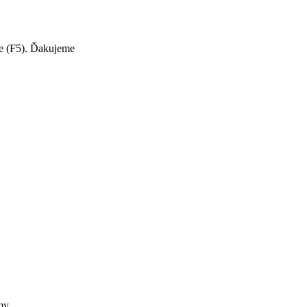
te (F5). Ďakujeme
my