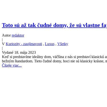
Toto sú až tak čudné domy, že sú vlastne fa
Autor
redaktor
|
V
Kuriozity - zaujímavosti
,
Luxus
,
Všetky
|
Vydané 18. mája 2023
Keď si predstavíme ideálny dom, väčšina z nás si predstaví klasickú 
bežným štandardom. Tieto čudné domy, hoci nie sú klasicky krásne, ma
Čítajte viac...