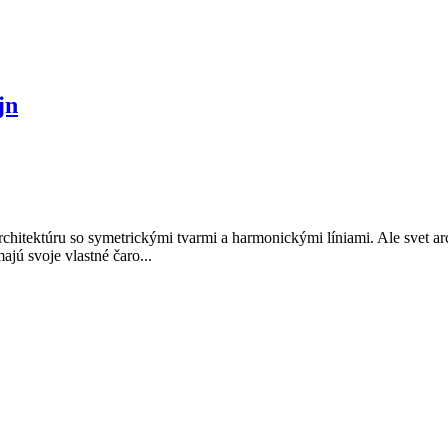
jn
architektúru so symetrickými tvarmi a harmonickými líniami. Ale svet ar
jú svoje vlastné čaro...