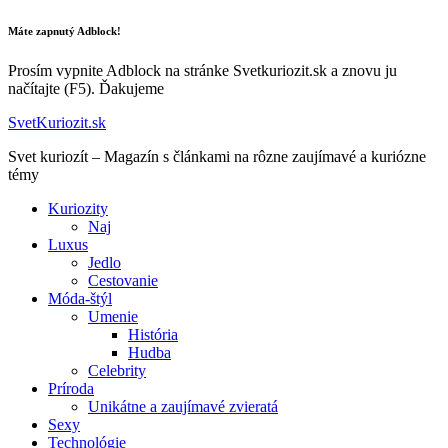
Máte zapnutý Adblock!
Prosím vypnite Adblock na stránke Svetkuriozit.sk a znovu ju
načítajte (F5). Ďakujeme
SvetKuriozit.sk
Svet kuriozít – Magazín s článkami na rôzne zaujímavé a kuriózne
témy
Kuriozity
Naj
Luxus
Jedlo
Cestovanie
Móda-štýl
Umenie
História
Hudba
Celebrity
Príroda
Unikátne a zaujímavé zvieratá
Sexy
Technológie