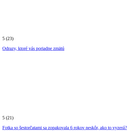
5
(23)
Odrazy, ktoré vás poriadne zmätú
5
(21)
Fotka so šestorčatami sa zopakovala 6 rokov neskôr, ako to vyzerá?