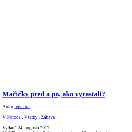
Mačičky pred a po, ako vyrastali?
Autor
redaktor
|
V
Príroda
,
Všetky
,
Zábava
|
Vydané 24. augusta 2017