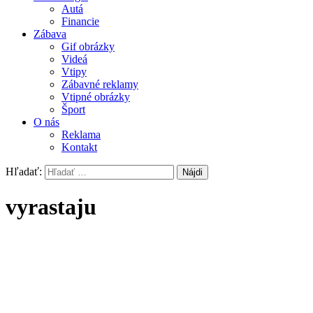
Autá
Financie
Zábava
Gif obrázky
Videá
Vtipy
Zábavné reklamy
Vtipné obrázky
Šport
O nás
Reklama
Kontakt
Hľadať:
vyrastaju