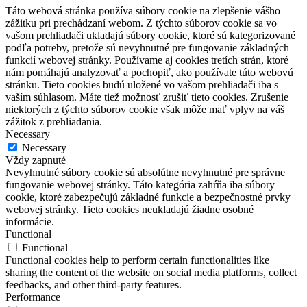
Táto webová stránka používa súbory cookie na zlepšenie vášho
zážitku pri prechádzaní webom. Z týchto súborov cookie sa vo
vašom prehliadači ukladajú súbory cookie, ktoré sú kategorizované
podľa potreby, pretože sú nevyhnutné pre fungovanie základných
funkcií webovej stránky. Používame aj cookies tretích strán, ktoré
nám pomáhajú analyzovať a pochopiť, ako používate túto webovú
stránku. Tieto cookies budú uložené vo vašom prehliadači iba s
vaším súhlasom. Máte tiež možnosť zrušiť tieto cookies. Zrušenie
niektorých z týchto súborov cookie však môže mať vplyv na váš
zážitok z prehliadania.
Necessary
Necessary
Vždy zapnuté
Nevyhnutné súbory cookie sú absolútne nevyhnutné pre správne
fungovanie webovej stránky. Táto kategória zahŕňa iba súbory
cookie, ktoré zabezpečujú základné funkcie a bezpečnostné prvky
webovej stránky. Tieto cookies neukladajú žiadne osobné
informácie.
Functional
Functional
Functional cookies help to perform certain functionalities like
sharing the content of the website on social media platforms, collect
feedbacks, and other third-party features.
Performance