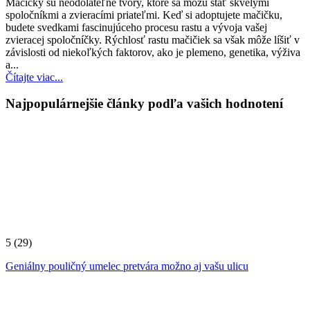
Mačičky sú neodolateľné tvory, ktoré sa môžu stať skvelými
spoločníkmi a zvieracími priateľmi. Keď si adoptujete mačičku,
budete svedkami fascinujúceho procesu rastu a vývoja vašej
zvieracej spoločníčky. Rýchlosť rastu mačičiek sa však môže líšiť v
závislosti od niekoľkých faktorov, ako je plemeno, genetika, výživa
a...
Čítajte viac...
Najpopulárnejšie články podľa vašich hodnotení
5
(29)
Geniálny pouličný umelec pretvára možno aj vašu ulicu