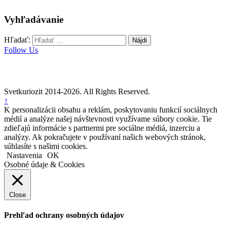
Vyhľadávanie
Hľadať:
Follow Us
Svetkuriozit 2014-2026. All Rights Reserved.
↑
K personalizácii obsahu a reklám, poskytovaniu funkcií sociálnych
médií a analýze našej návštevnosti využívame súbory cookie. Tie
zdieľajú informácie s partnermi pre sociálne médiá, inzerciu a
analýzy. Ak pokračujete v používaní našich webových stránok,
súhlasíte s našimi cookies.
Nastavenia
OK
Osobné údaje & Cookies
Close
Prehľad ochrany osobných údajov