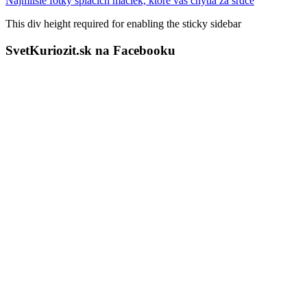
Najmilšie fotky spiacich mačiek, ktoré vás chytia za srdce
This div height required for enabling the sticky sidebar
SvetKuriozit.sk na Facebooku