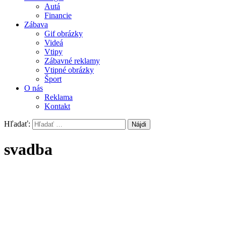
Autá
Financie
Zábava
Gif obrázky
Videá
Vtipy
Zábavné reklamy
Vtipné obrázky
Šport
O nás
Reklama
Kontakt
Hľadať:
svadba