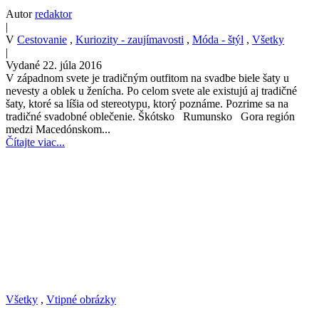
Autor
redaktor
|
V
Cestovanie
,
Kuriozity - zaujímavosti
,
Móda - štýl
,
Všetky
|
Vydané 22. júla 2016
V západnom svete je tradičným outfitom na svadbe biele šaty u
nevesty a oblek u ženícha. Po celom svete ale existujú aj tradičné
šaty, ktoré sa líšia od stereotypu, ktorý poznáme. Pozrime sa na
tradičné svadobné oblečenie. Škótsko Rumunsko Gora región
medzi Macedónskom...
Čítajte viac...
Všetky
,
Vtipné obrázky