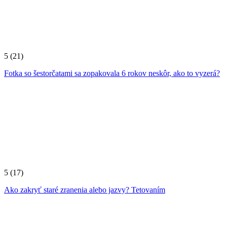
5
(21)
Fotka so šestorčatami sa zopakovala 6 rokov neskôr, ako to vyzerá?
5
(17)
Ako zakryť staré zranenia alebo jazvy? Tetovaním