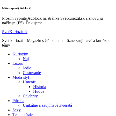
Máte zapnutý Adblock!
Prosím vypnite Adblock na stránke Svetkuriozit.sk a znovu ju
načítajte (F5). Ďakujeme
SvetKuriozit.sk
Svet kuriozít – Magazín s článkami na rôzne zaujímavé a kuriózne
témy
Kuriozity
Naj
Luxus
Jedlo
Cestovanie
Móda-štýl
Umenie
História
Hudba
Celebrity
Príroda
Unikátne a zaujímavé zvieratá
Sexy
Technológie