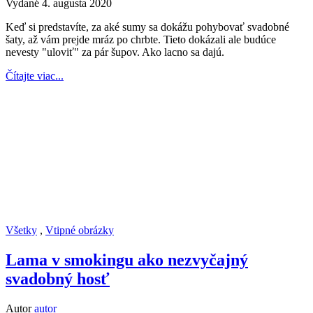
Vydané 4. augusta 2020
Keď si predstavíte, za aké sumy sa dokážu pohybovať svadobné
šaty, až vám prejde mráz po chrbte. Tieto dokázali ale budúce
nevesty "uloviť" za pár šupov. Ako lacno sa dajú.
Čítajte viac...
Všetky
,
Vtipné obrázky
Lama v smokingu ako nezvyčajný
svadobný hosť
Autor
autor