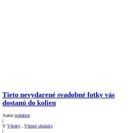
Tieto nevydarené svadobné fotky vás
dostanú do kolien
Autor
redaktor
|
V
Všetky
,
Vtipné obrázky
|