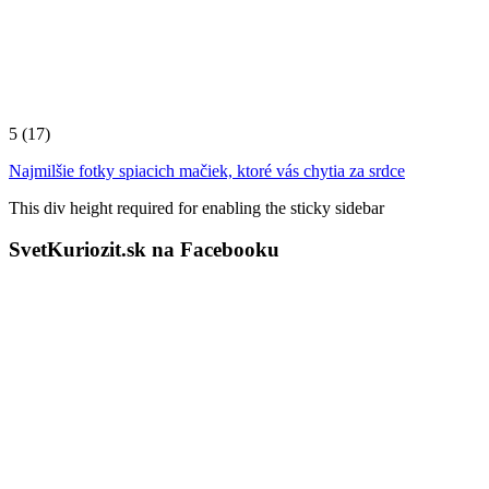
5
(17)
Najmilšie fotky spiacich mačiek, ktoré vás chytia za srdce
This div height required for enabling the sticky sidebar
SvetKuriozit.sk na Facebooku