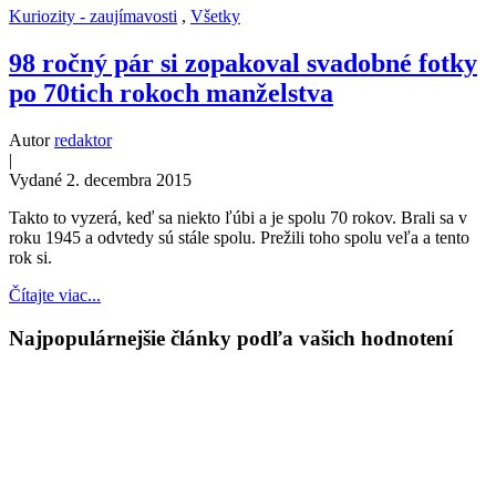
Kuriozity - zaujímavosti
,
Všetky
98 ročný pár si zopakoval svadobné fotky
po 70tich rokoch manželstva
Autor
redaktor
|
Vydané 2. decembra 2015
Takto to vyzerá, keď sa niekto ľúbi a je spolu 70 rokov. Brali sa v
roku 1945 a odvtedy sú stále spolu. Prežili toho spolu veľa a tento
rok si.
Čítajte viac...
Najpopulárnejšie články podľa vašich hodnotení