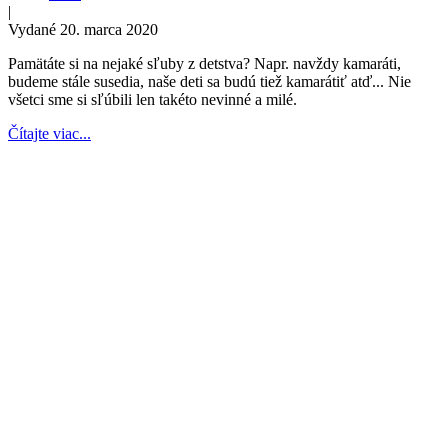
|
Vydané 20. marca 2020
Pamätáte si na nejaké sľuby z detstva? Napr. navždy kamaráti,
budeme stále susedia, naše deti sa budú tiež kamarátiť atď... Nie
všetci sme si sľúbili len takéto nevinné a milé.
Čítajte viac...