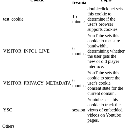
trvania
doubleclick.net sets
this cookie to
15
test_cookie
determine if the
minutes
user's browser
supports cookies.
YouTube sets this
cookie to measure
bandwidth,
6
VISITOR_INFO1_LIVE
determining whether
months
the user gets the
new or old player
interface.
YouTube sets this
cookie to store the
6
VISITOR_PRIVACY_METADATA
user's cookie
months
consent state for the
current domain.
Youtube sets this
cookie to track the
YSC
session
views of embedded
videos on Youtube
pages.
Others