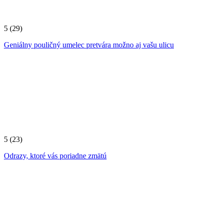
5
(29)
Geniálny pouličný umelec pretvára možno aj vašu ulicu
5
(23)
Odrazy, ktoré vás poriadne zmätú