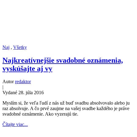
Naj
,
Všetky
Najkreatívnejšie svadobné oznámenia,
vyskúšajte aj vy
Autor
redaktor
|
Vydané 28. júla 2016
Myslím si, že veľa ľudí z nás už buď svadbu absolvovalo alebo ju
raz absolvuje. A čo prvé zaujme na vašej svadbe každého je práve
svadobné oznámenie. Ako vyzerajú tie.
Čítajte viac...