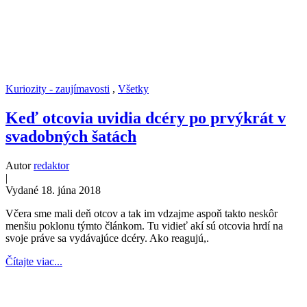
Kuriozity - zaujímavosti
,
Všetky
Keď otcovia uvidia dcéry po prvýkrát v
svadobných šatách
Autor
redaktor
|
Vydané 18. júna 2018
Včera sme mali deň otcov a tak im vdzajme aspoň takto neskôr
menšiu poklonu týmto článkom. Tu vidieť akí sú otcovia hrdí na
svoje práve sa vydávajúce dcéry. Ako reagujú,.
Čítajte viac...