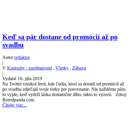
Keď sa pár dostane od promócií až po
svadbu
Autor
redaktor
|
V
Kuriozity - zaujímavosti
,
Všetky
,
Zábava
|
Vydané 16. júla 2019
Na Twittri vznikol feed, kde ľudia, ktorí sa dostali od promócií až
po svadbu zdieľajú svoje fotky pre porovnanie. Nie každému páru
to vyjde, keď vydrží láska dostatočne dlho, takto to vyzerá. Zdroj:
Boredpanda.com
Čítajte viac...