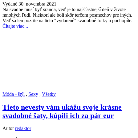
Vydané 30. novembra 2021
Na svadbe musí byť sranda, veď je to najšťastnejší deň v živote
mnohých ľudí. Niektorí ale boli skôr terčom posmechov pre iných.
Veď sa len pozrite na tieto "vydarené" svadobné fotky a pochopíte.
Čítajte viac...
Móda - štýl
,
Sexy
,
Všetky
Tieto nevesty vám ukážu svoje krásne
svadobné šaty, kúpili ich za pár eur
Autor
redaktor
|