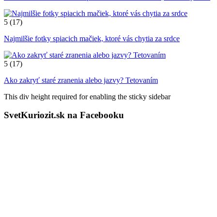
5
(17)
Najmilšie fotky spiacich mačiek, ktoré vás chytia za srdce
5
(17)
Ako zakryť staré zranenia alebo jazvy? Tetovaním
This div height required for enabling the sticky sidebar
SvetKuriozit.sk na Facebooku