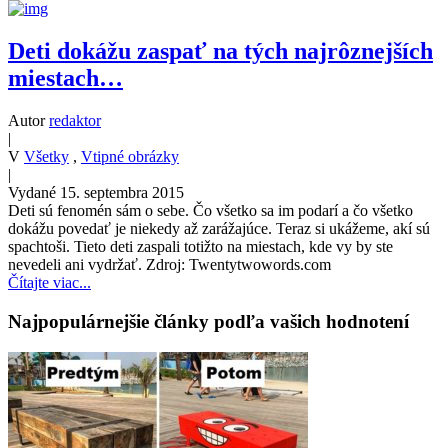
Deti dokážu zaspať na tých najrôznejších
miestach…
Autor
redaktor
|
V
Všetky
,
Vtipné obrázky
|
Vydané 15. septembra 2015
Deti sú fenomén sám o sebe. Čo všetko sa im podarí a čo všetko
dokážu povedať je niekedy až zarážajúce. Teraz si ukážeme, akí sú
spachtoši. Tieto deti zaspali totižto na miestach, kde vy by ste
nevedeli ani vydržať. Zdroj: Twentytwowords.com
Čítajte viac...
Najpopulárnejšie články podľa vašich hodnotení