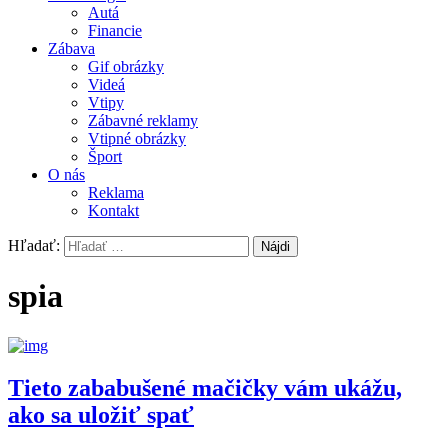
Autá
Financie
Zábava
Gif obrázky
Videá
Vtipy
Zábavné reklamy
Vtipné obrázky
Šport
O nás
Reklama
Kontakt
Hľadať:
spia
Tieto zababušené mačičky vám ukážu,
ako sa uložiť spať