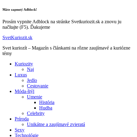
Máte zapnutý Adblock!
Prosím vypnite Adblock na stránke Svetkuriozit.sk a znovu ju
načítajte (F5). Ďakujeme
SvetKuriozit.sk
Svet kuriozít – Magazín s článkami na rôzne zaujímavé a kuriózne
témy
Kuriozity
Naj
Luxus
Jedlo
Cestovanie
Móda-štýl
Umenie
História
Hudba
Celebrity
Príroda
Unikátne a zaujímavé zvieratá
Sexy
Technológie