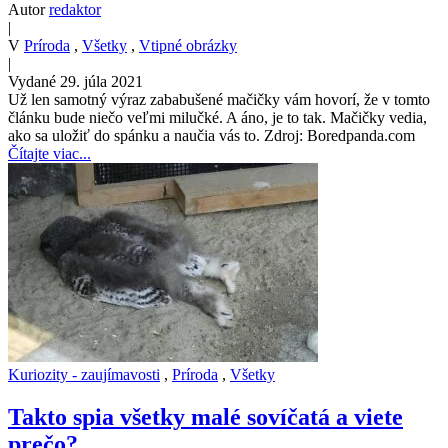
Autor
redaktor
|
V
Príroda
,
Všetky
,
Vtipné obrázky
|
Vydané 29. júla 2021
Už len samotný výraz zababušené mačičky vám hovorí, že v tomto
článku bude niečo veľmi milučké. A áno, je to tak. Mačičky vedia,
ako sa uložiť do spánku a naučia vás to. Zdroj: Boredpanda.com
Čítajte viac...
Kuriozity - zaujímavosti
,
Príroda
,
Všetky
Takto spia všetky malé sovíčatá a viete
prečo?