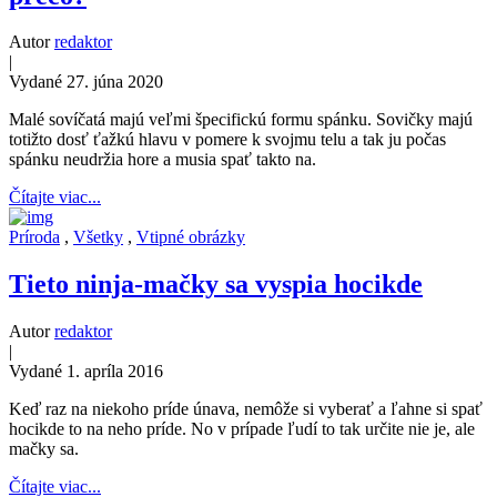
Autor
redaktor
|
Vydané 27. júna 2020
Malé sovíčatá majú veľmi špecifickú formu spánku. Sovičky majú
totižto dosť ťažkú hlavu v pomere k svojmu telu a tak ju počas
spánku neudržia hore a musia spať takto na.
Čítajte viac...
Príroda
,
Všetky
,
Vtipné obrázky
Tieto ninja-mačky sa vyspia hocikde
Autor
redaktor
|
Vydané 1. apríla 2016
Keď raz na niekoho príde únava, nemôže si vyberať a ľahne si spať
hocikde to na neho príde. No v prípade ľudí to tak určite nie je, ale
mačky sa.
Čítajte viac...