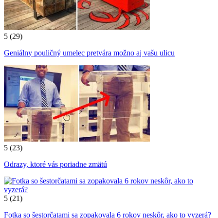
5
(29)
Geniálny pouličný umelec pretvára možno aj vašu ulicu
5
(23)
Odrazy, ktoré vás poriadne zmätú
5
(21)
Fotka so šestorčatami sa zopakovala 6 rokov neskôr, ako to vyzerá?