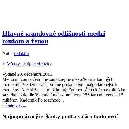
Hlavné srandovné odlišnosti medzi
mužom a ženou
Autor
redaktor
|
V
Všetky
,
Vtipné obrázky
|
Vydané 28. decembra 2015
Medzi mužom a ženou je samozrejme niekoľko markantných
rozdielov. Pozrieme sa na vtipné podanie tých najpodarenejších
rozdielov. Ako si žena a muž kupuje šampón Žena idúca okolo Ako
sa vidia v zrkadle Videnie farieb - monitor s 256 farbami verzus 15
miliónov Kaderník Po rozchode...
Čítajte viac...
Najpopulárnejšie články podľa vašich hodnotení