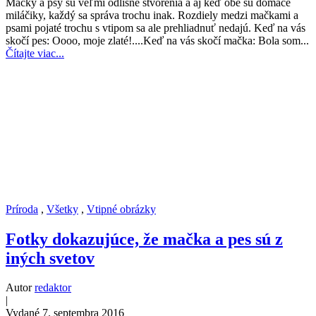
Mačky a psy sú veľmi odlišné stvorenia a aj keď obe sú domáce
miláčiky, každý sa správa trochu inak. Rozdiely medzi mačkami a
psami pojaté trochu s vtipom sa ale prehliadnuť nedajú. Keď na vás
skočí pes: Oooo, moje zlaté!....Keď na vás skočí mačka: Bola som...
Čítajte viac...
Príroda
,
Všetky
,
Vtipné obrázky
Fotky dokazujúce, že mačka a pes sú z
iných svetov
Autor
redaktor
|
Vydané 7. septembra 2016