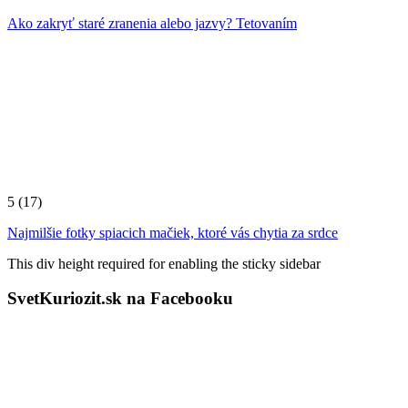
Ako zakryť staré zranenia alebo jazvy? Tetovaním
5
(17)
Najmilšie fotky spiacich mačiek, ktoré vás chytia za srdce
This div height required for enabling the sticky sidebar
SvetKuriozit.sk na Facebooku