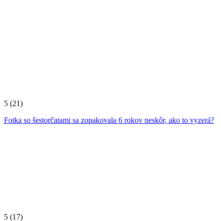
5
(21)
Fotka so šestorčatami sa zopakovala 6 rokov neskôr, ako to vyzerá?
5
(17)