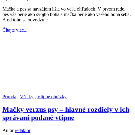
Mačka a pes sa navzájom líšia vo veľa ohľadoch. V prvom rade,
pes vás berie ako svojho boha a mačka berie ako vašeho boha seba.
A od toho sa odvodzuje.
Čítajte viac...
Príroda
,
Všetky
,
Vtipné obrázky
Mačky verzus psy – hlavné rozdiely v ich
správaní podané vtipne
Autor
redaktor