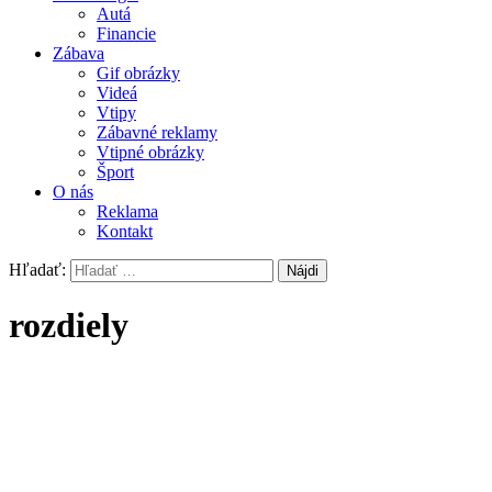
Autá
Financie
Zábava
Gif obrázky
Videá
Vtipy
Zábavné reklamy
Vtipné obrázky
Šport
O nás
Reklama
Kontakt
Hľadať:
rozdiely