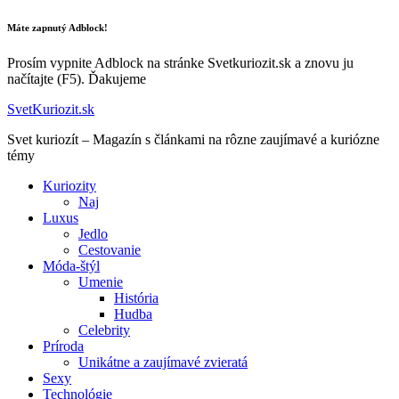
Máte zapnutý Adblock!
Prosím vypnite Adblock na stránke Svetkuriozit.sk a znovu ju
načítajte (F5). Ďakujeme
SvetKuriozit.sk
Svet kuriozít – Magazín s článkami na rôzne zaujímavé a kuriózne
témy
Kuriozity
Naj
Luxus
Jedlo
Cestovanie
Móda-štýl
Umenie
História
Hudba
Celebrity
Príroda
Unikátne a zaujímavé zvieratá
Sexy
Technológie