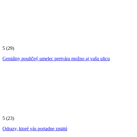
5
(29)
Geniálny pouličný umelec pretvára možno aj vašu ulicu
5
(23)
Odrazy, ktoré vás poriadne zmätú