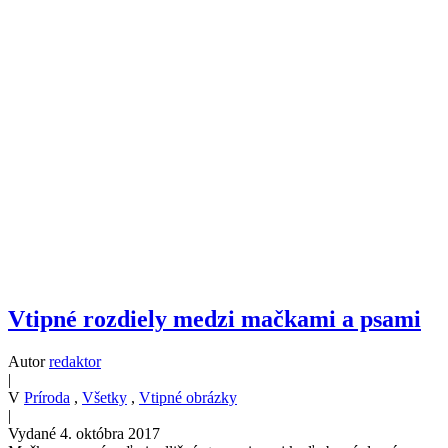
Vtipné rozdiely medzi mačkami a psami
Autor
redaktor
|
V
Príroda
,
Všetky
,
Vtipné obrázky
|
Vydané 4. októbra 2017