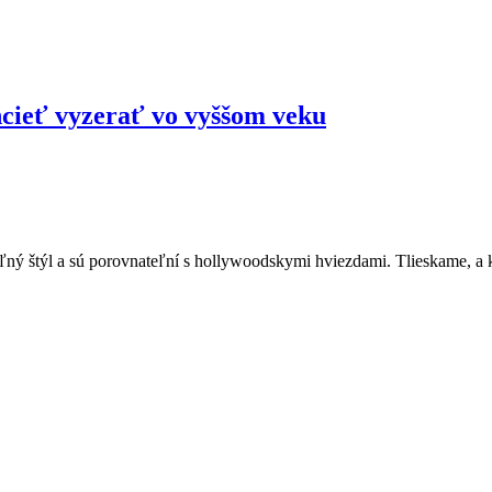
hcieť vyzerať vo vyššom veku
ľný štýl a sú porovnateľní s hollywoodskymi hviezdami. Tlieskame, a 