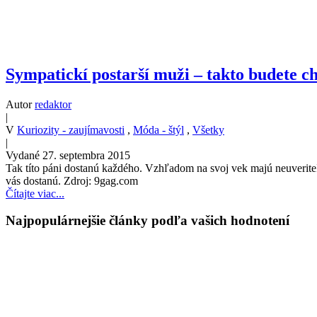
Sympatickí postarší muži – takto budete c
Autor
redaktor
|
V
Kuriozity - zaujímavosti
,
Móda - štýl
,
Všetky
|
Vydané 27. septembra 2015
Tak títo páni dostanú každého. Vzhľadom na svoj vek majú neuverite
vás dostanú. Zdroj: 9gag.com
Čítajte viac...
Najpopulárnejšie články podľa vašich hodnotení