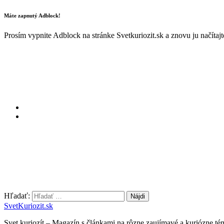
Máte zapnutý Adblock!
Prosím vypnite Adblock na stránke Svetkuriozit.sk a znovu ju načítaj
Hľadať:
SvetKuriozit.sk
Svet kuriozít – Magazín s článkami na rôzne zaujímavé a kuriózne té