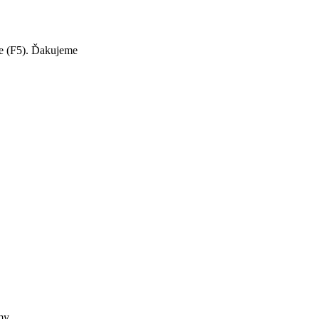
te (F5). Ďakujeme
my