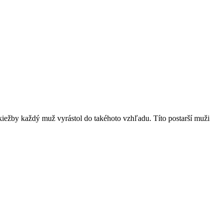
kiežby každý muž vyrástol do takéhoto vzhľadu. Títo postarší muži