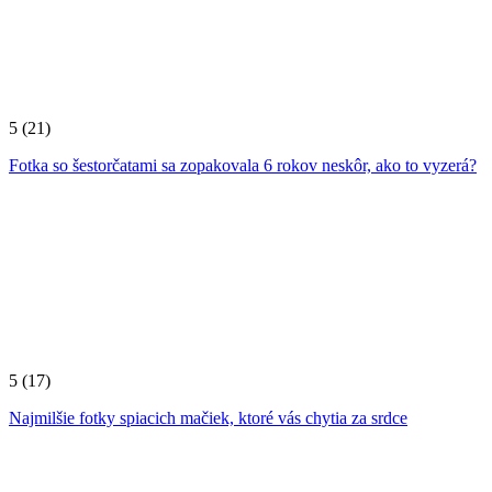
5
(21)
Fotka so šestorčatami sa zopakovala 6 rokov neskôr, ako to vyzerá?
5
(17)
Najmilšie fotky spiacich mačiek, ktoré vás chytia za srdce