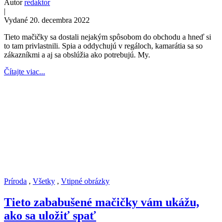
Autor
redaktor
|
Vydané 20. decembra 2022
Tieto mačičky sa dostali nejakým spôsobom do obchodu a hneď si
to tam privlastnili. Spia a oddychujú v regáloch, kamarátia sa so
zákazníkmi a aj sa obslúžia ako potrebujú. My.
Čítajte viac...
Príroda
,
Všetky
,
Vtipné obrázky
Tieto zababušené mačičky vám ukážu,
ako sa uložiť spať