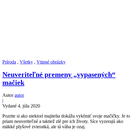
Príroda
,
Všetky
,
Vtipné obrázky
Neuveriteľné premeny „vypasených“
mačiek
Autor
autor
|
Vydané 4. júla 2020
Pozrite si ako niektorí majitelia dokážu vykŕmiť svoje mačičky. Je to
priam neuveriteľné a taktiež zlé pre ich životy. Síce vyzerajú ako
mäkké plyšové zvieratká, ale tá váha je ozaj.