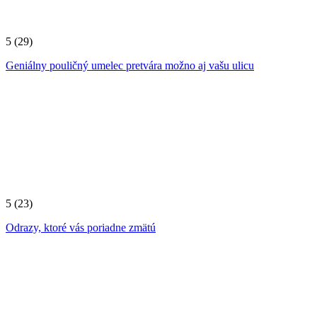
5
(29)
Geniálny pouličný umelec pretvára možno aj vašu ulicu
5
(23)
Odrazy, ktoré vás poriadne zmätú