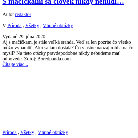
S mačičkami sa človek nikdy nenudí…
Autor
redaktor
|
V
Príroda
,
Všetky
,
Vtipné obrázky
|
Vydané 29. júna 2020
Aj s mačičkami je stále veľká sranda. Veď sa len pozrite čo všetko
môžu vyparatiť. Ako sa tam dostala? Čo vlastne naozaj robí a na čo
myslí? Na tieto otázky pravdepodobne nikdy nebudeme mať
odpovede. Zdroj: Boredpanda.com
Čítajte viac...
Príroda
,
Všetky
,
Vtipné obrázky