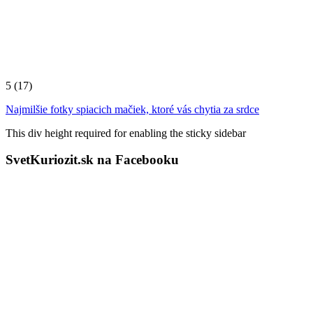
5
(17)
Najmilšie fotky spiacich mačiek, ktoré vás chytia za srdce
This div height required for enabling the sticky sidebar
SvetKuriozit.sk na Facebooku