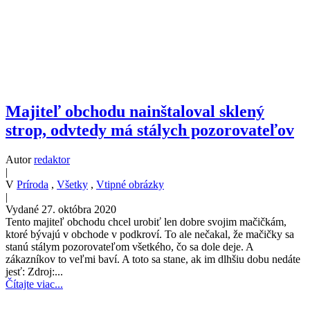
Majiteľ obchodu nainštaloval sklený
strop, odvtedy má stálych pozorovateľov
Autor
redaktor
|
V
Príroda
,
Všetky
,
Vtipné obrázky
|
Vydané 27. októbra 2020
Tento majiteľ obchodu chcel urobiť len dobre svojim mačičkám,
ktoré bývajú v obchode v podkroví. To ale nečakal, že mačičky sa
stanú stálym pozorovateľom všetkého, čo sa dole deje. A
zákazníkov to veľmi baví. A toto sa stane, ak im dlhšiu dobu nedáte
jesť: Zdroj:...
Čítajte viac...