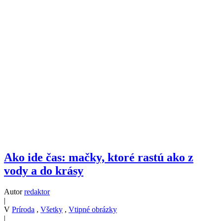
Ako ide čas: mačky, ktoré rastú ako z
vody a do krásy
Autor
redaktor
|
V
Príroda
,
Všetky
,
Vtipné obrázky
|