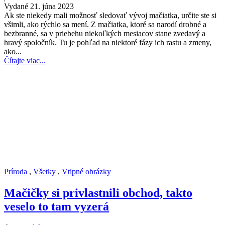
Vydané 21. júna 2023
Ak ste niekedy mali možnosť sledovať vývoj mačiatka, určite ste si
všimli, ako rýchlo sa mení. Z mačiatka, ktoré sa narodí drobné a
bezbranné, sa v priebehu niekoľkých mesiacov stane zvedavý a
hravý spoločník. Tu je pohľad na niektoré fázy ich rastu a zmeny,
ako...
Čítajte viac...
Príroda
,
Všetky
,
Vtipné obrázky
Mačičky si privlastnili obchod, takto
veselo to tam vyzerá