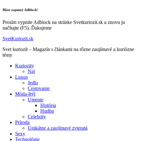
Máte zapnutý Adblock!
Prosím vypnite Adblock na stránke Svetkuriozit.sk a znovu ju
načítajte (F5). Ďakujeme
SvetKuriozit.sk
Svet kuriozít – Magazín s článkami na rôzne zaujímavé a kuriózne
témy
Kuriozity
Naj
Luxus
Jedlo
Cestovanie
Móda-štýl
Umenie
História
Hudba
Celebrity
Príroda
Unikátne a zaujímavé zvieratá
Sexy
Technológie