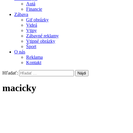
Autá
Financie
Zábava
Gif obrázky
Videá
Vtipy
Zábavné reklamy
Vtipné obrázky
Šport
O nás
Reklama
Kontakt
Hľadať:
macicky