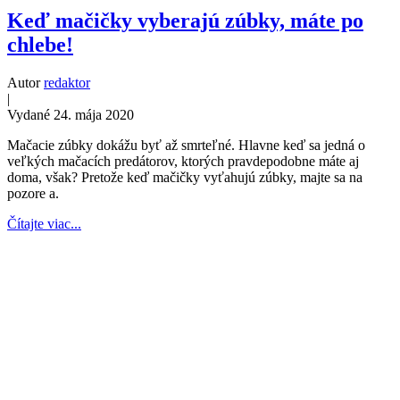
Keď mačičky vyberajú zúbky, máte po
chlebe!
Autor
redaktor
|
Vydané 24. mája 2020
Mačacie zúbky dokážu byť až smrteľné. Hlavne keď sa jedná o
veľkých mačacích predátorov, ktorých pravdepodobne máte aj
doma, však? Pretože keď mačičky vyťahujú zúbky, majte sa na
pozore a.
Čítajte viac...