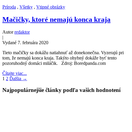
Príroda
,
Všetky
,
Vtipné obrázky
Mačičky, ktoré nemajú konca kraja
Autor
redaktor
|
Vydané 7. februára 2020
Tieto mačičky sa dokážu natiahnuť až donekonečna. Vyzerajú pri
tom, že nemajú konca kraja. Takýto ohybný dokáže byť tento
pozoruhodný domáci miláčik. Zdroj: Boredpanda.com
Čítajte viac...
1
2
Ďalšia →
Najpopulárnejšie články podľa vašich hodnotení