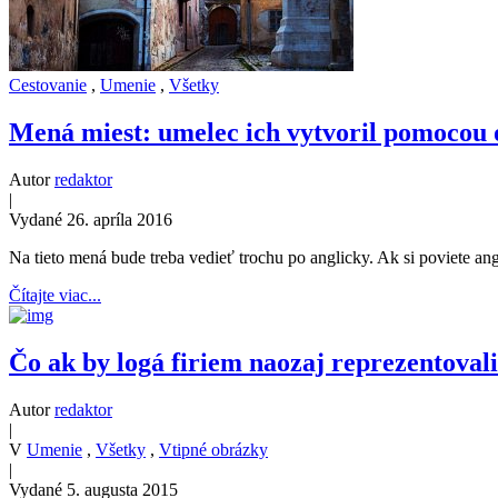
Cestovanie
,
Umenie
,
Všetky
Mená miest: umelec ich vytvoril pomocou
Autor
redaktor
|
Vydané 26. apríla 2016
Na tieto mená bude treba vedieť trochu po anglicky. Ak si poviete ang
Čítajte viac...
Čo ak by logá firiem naozaj reprezentoval
Autor
redaktor
|
V
Umenie
,
Všetky
,
Vtipné obrázky
|
Vydané 5. augusta 2015