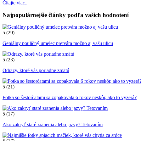
Čítajte viac...
Najpopulárnejšie články podľa vašich hodnotení
5
(29)
Geniálny pouličný umelec pretvára možno aj vašu ulicu
5
(23)
Odrazy, ktoré vás poriadne zmätú
5
(21)
Fotka so šestorčatami sa zopakovala 6 rokov neskôr, ako to vyzerá?
5
(17)
Ako zakryť staré zranenia alebo jazvy? Tetovaním
5
(17)