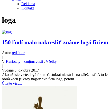
Reklama
Kontakt
loga
150 ľudí malo nakresliť známe logá firie
Autor
redaktor
|
V
Kuriozity - zaujímavosti
,
Všetky
|
Vydané 3. októbra 2017
Ako už iste viete, logá firiem častokrát nie sú lacná záležitosť. A t
obrázkoch je vždy najprv evolúcia loga, potom...
Čítajte viac...