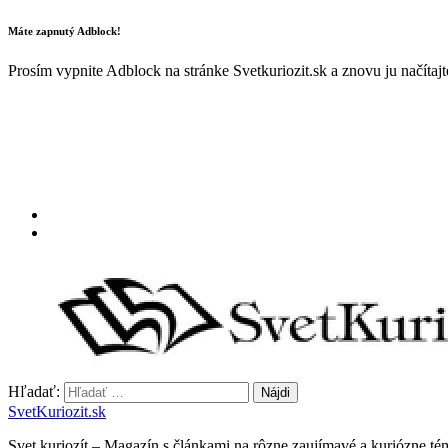
Máte zapnutý Adblock!
Prosím vypnite Adblock na stránke Svetkuriozit.sk a znovu ju načítaj
Hľadať:
SvetKuriozit.sk
Svet kuriozít – Magazín s článkami na rôzne zaujímavé a kuriózne té