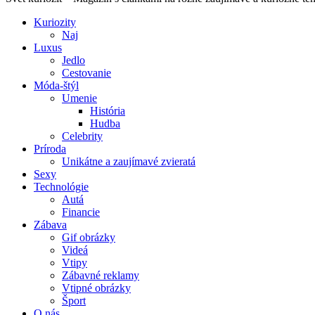
Kuriozity
Naj
Luxus
Jedlo
Cestovanie
Móda-štýl
Umenie
História
Hudba
Celebrity
Príroda
Unikátne a zaujímavé zvieratá
Sexy
Technológie
Autá
Financie
Zábava
Gif obrázky
Videá
Vtipy
Zábavné reklamy
Vtipné obrázky
Šport
O nás