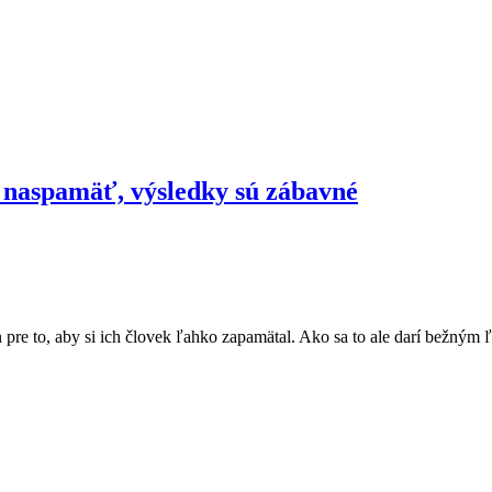
m naspamäť, výsledky sú zábavné
o len pre to, aby si ich človek ľahko zapamätal. Ako sa to ale darí bež