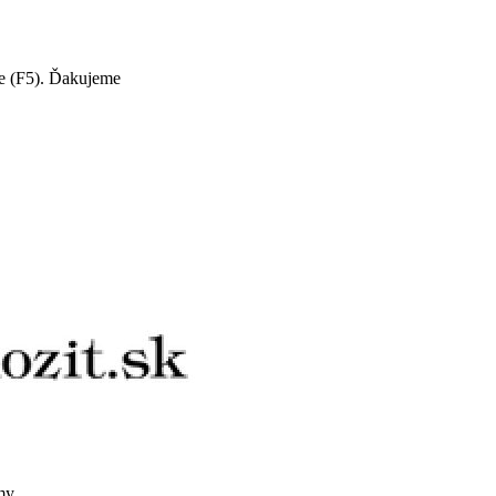
te (F5). Ďakujeme
my