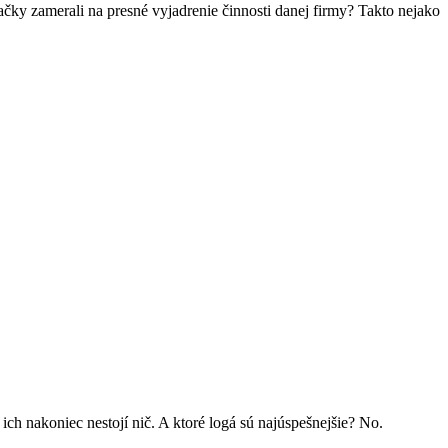
načky zamerali na presné vyjadrenie činnosti danej firmy? Takto nejako
ch nakoniec nestojí nič. A ktoré logá sú najúspešnejšie? No.