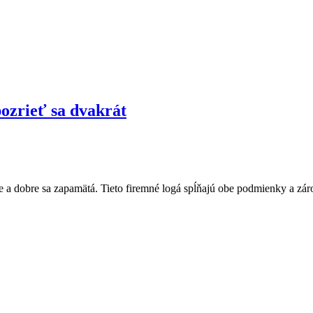
pozrieť sa dvakrát
e a dobre sa zapamätá. Tieto firemné logá spĺňajú obe podmienky a záro