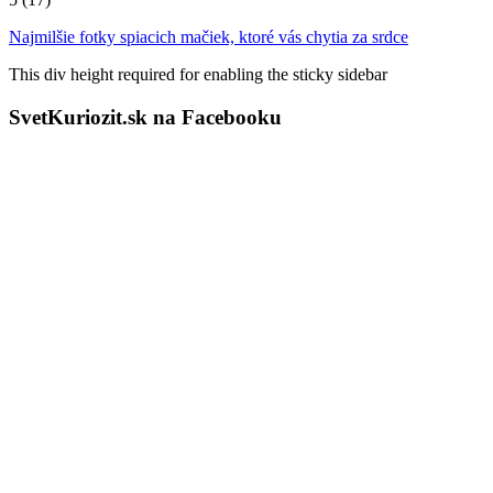
Najmilšie fotky spiacich mačiek, ktoré vás chytia za srdce
This div height required for enabling the sticky sidebar
SvetKuriozit.sk na Facebooku