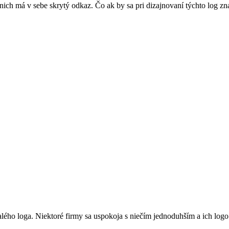
z nich má v sebe skrytý odkaz. Čo ak by sa pri dizajnovaní týchto log z
ého loga. Niektoré firmy sa uspokoja s niečím jednoduhším a ich logo i